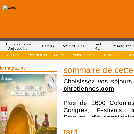
Christianisme
Just
Family
SpirituElles
Trampoline
Aujourd'hui
4U
Accueil
Présentation
Offres de dernière minute
Rechercher
Ac
le magazine
sommaire de cette 
Choisissez vos séjour
chretiennes.com
Plus de 1600 Colonies
Congrès, Festivals d
Séjours d’évangélisati
Séjours solos, Sémina
tarif
Week-ends, Campings et