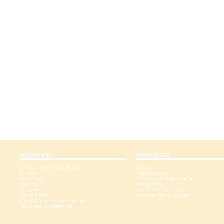
MAGAZINES
RUBRIQUES
Christianisme Aujourd'hui
Accueil
Family
Présentation
SpirituElles
Offres de dernière minute
Just 4U
Rechercher
Trampoline
Accès organisateurs
Family-FIPS
Commander un numéro
Quart d'heure pour l'essentiel
Vacances Chrétiennes