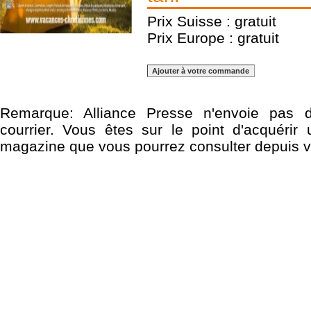
d’hôtes, Locations, Mus
Prix Suisse : gratuit
Prix Europe : gratuit
Plus simple et p
chretiennes.com
rempla
chrétiennes en version p
Remarque: Alliance Presse
n'envoie pas d
courrier
. Vous êtes sur le point d'acquérir
magazine que vous pourrez consulter depuis vo