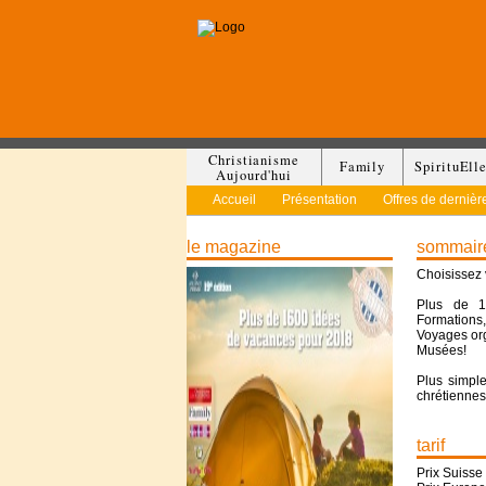
Christianisme
Family
SpirituEll
Aujourd'hui
Accueil
Présentation
Offres de dernièr
le magazine
sommaire
Choisissez 
Plus de 1
Formations,
Voyages org
Musées!
Plus simple
chrétiennes
tarif
Prix Suisse 