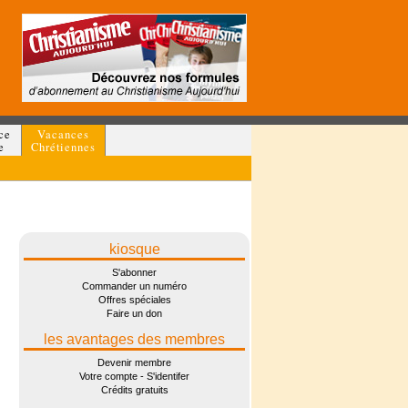
ce
Vacances
e
Chrétiennes
kiosque
S'abonner
Commander un numéro
Offres spéciales
Faire un don
les avantages des membres
Devenir membre
Votre compte - S'identifer
Crédits gratuits