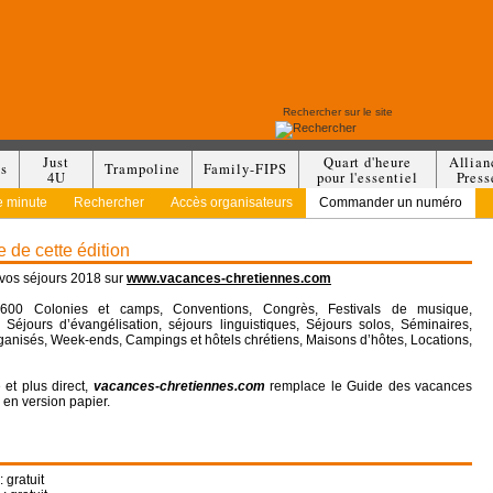
Just
Quart d'heure
Allian
es
Trampoline
Family-FIPS
4U
pour l'essentiel
Press
e minute
Rechercher
Accès organisateurs
Commander un numéro
 de cette édition
vos séjours 2018 sur
www.vacances-chretiennes.com
600 Colonies et camps, Conventions, Congrès, Festivals de musique,
 Séjours d’évangélisation, séjours linguistiques, Séjours solos, Séminaires,
anisés, Week-ends, Campings et hôtels chrétiens, Maisons d’hôtes, Locations,
 et plus direct,
vacances-chretiennes.com
remplace le Guide des vacances
 en version papier.
: gratuit