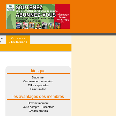
ce
Vacances
e
Chrétiennes
kiosque
S'abonner
Commander un numéro
Offres spéciales
Faire un don
les avantages des membres
Devenir membre
Votre compte - S'identifer
Crédits gratuits