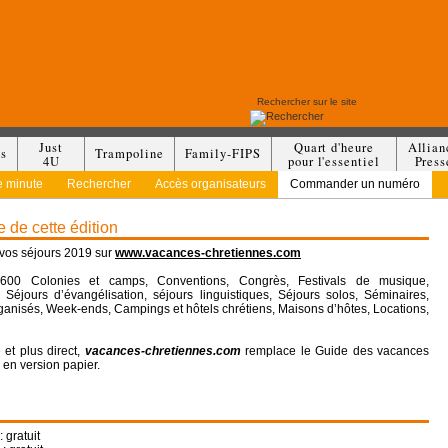
Just
Quart d'heure
Allian
es
Trampoline
Family-FIPS
4U
pour l'essentiel
Press
e minute
Rechercher
Accès organisateurs
Commander un numéro
 de cette édition
vos séjours 2019 sur
www.vacances-chretiennes.com
600 Colonies et camps, Conventions, Congrès, Festivals de musique,
 Séjours d’évangélisation, séjours linguistiques, Séjours solos, Séminaires,
anisés, Week-ends, Campings et hôtels chrétiens, Maisons d’hôtes, Locations,
 et plus direct,
vacances-chretiennes.com
remplace le Guide des vacances
 en version papier.
: gratuit