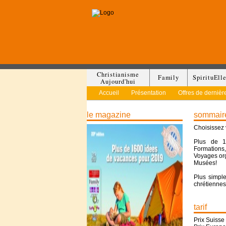
Christianisme
Family
SpirituEll
Aujourd'hui
Accueil
Présentation
Offres de dernièr
le magazine
sommaire
Choisissez 
Plus de 1
Formations,
Voyages org
Musées!
Plus simple
chrétiennes
tarif
Prix Suisse 