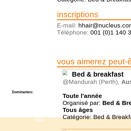
Centre de camps
Formation
inscriptions
Hôtel
Location
E-mail:
hhair@nucleus.co
Mission
Musée
Téléphone:
001 (0)1 140 
Randonnée
Rencontres
Retraite spirituelle
Séjour linguistique
Séjour solo
vous aimerez peut-êt
Séminaires
Voyage
Bed & breakfast
Week-end
@Mandurah (Perth),
Aus
Dominantes:
Toute l'année
Arts
Organisé par:
Bed & Br
Foi/Spiritualité
Tous
âges
Nature
Scoutisme
Catégorie: Bed & Breakf
Sport