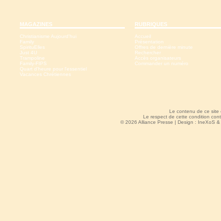
MAGAZINES
RUBRIQUES
Christianisme Aujourd'hui
Accueil
Family
Présentation
SpirituElles
Offres de dernière minute
Just 4U
Rechercher
Trampoline
Accès organisateurs
Family-FIPS
Commander un numéro
Quart d'heure pour l'essentiel
Vacances Chrétiennes
Le contenu de ce site
Le respect de cette condition cont
© 2026 Alliance Presse | Design :
IneXoS