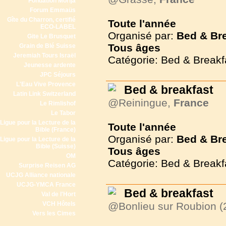
Fondation Morija
Forum Emmaüs
Gîte du Charron, certifié
Toute l'année
ECO-LABEL
Organisé par:
Bed & Br
Gite Le Brusquet
Tous
âges
Grain de Blé Suisse
Jeremiah Tours Israël
Catégorie: Bed & Breakf
Jeunesse ardente
JPC Séjours
L'Eau Vive Provence
Bed & breakfast
Latin Link Switzerland
@Reiningue,
France
Le Rimlishof
Le Tabor
Ligue pour la Lecture de la
Toute l'année
Bible (France)
Organisé par:
Bed & Br
Ligue pour la Lecture de la
Bible (Suisse)
Tous
âges
OM
Catégorie: Bed & Breakf
Surprise Reisen AG
UCJG Alliance nationale
UCJG-YMCA France
Bed & breakfast
Val de l'Hort
VCH Hôtels
@Bonlieu sur Roubion (
Vers les Cimes