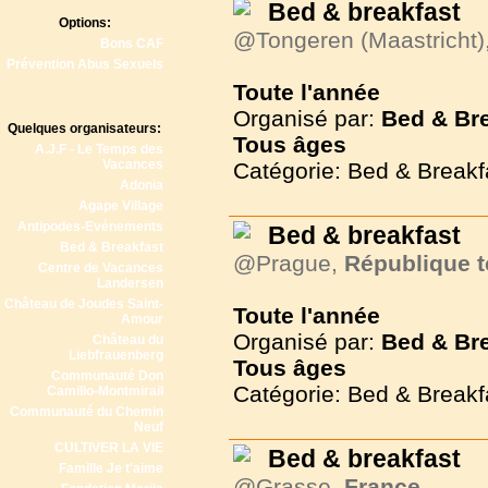
Bed & breakfast
Options:
@Tongeren (Maastricht)
Bons CAF
Prévention Abus Sexuels
Toute l'année
Organisé par:
Bed & Br
Quelques organisateurs:
Tous
âges
A.J.F - Le Temps des
Vacances
Catégorie: Bed & Breakf
Adonia
Agape Village
Antipodes-Evénements
Bed & breakfast
Bed & Breakfast
@Prague,
République 
Centre de Vacances
Landersen
Château de Joudes Saint-
Toute l'année
Amour
Organisé par:
Bed & Br
Château du
Liebfrauenberg
Tous
âges
Communauté Don
Catégorie: Bed & Breakf
Camillo-Montmirail
Communauté du Chemin
Neuf
CULTIVER LA VIE
Bed & breakfast
Famille Je t'aime
@Grasse,
France