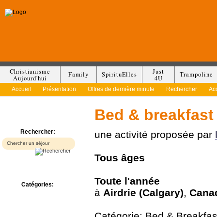
Christianisme
Just
Family
SpirituElles
Trampoline
Aujourd'hui
4U
Accueil
Présentation
Offres de dernière minute
Rechercher
Ac
Bed & breakfast
Rechercher:
une activité proposée par
Tous
âges
Toute l'année
Catégories:
à
Airdrie (Calgary)
,
Cana
Bed & Breakfast
Camp/Colonie
Camping
Catégorie: Bed & Breakfas