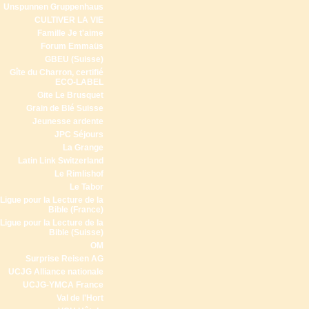
Unspunnen Gruppenhaus
CULTIVER LA VIE
Famille Je t'aime
Forum Emmaüs
GBEU (Suisse)
Gîte du Charron, certifié
ECO-LABEL
Gite Le Brusquet
Grain de Blé Suisse
Jeunesse ardente
JPC Séjours
La Grange
Latin Link Switzerland
Le Rimlishof
Le Tabor
Ligue pour la Lecture de la
Bible (France)
Ligue pour la Lecture de la
Bible (Suisse)
OM
Surprise Reisen AG
UCJG Alliance nationale
UCJG-YMCA France
Val de l'Hort