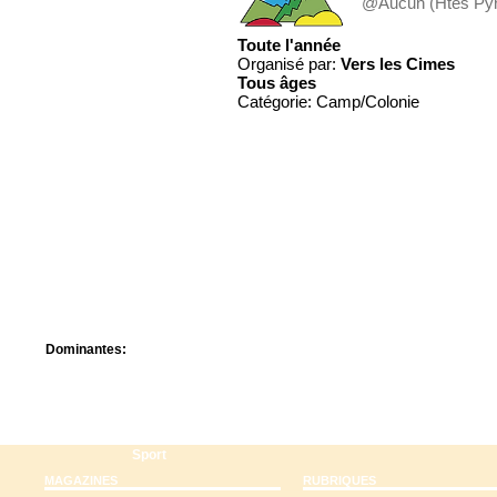
@Aucun (Htes Py
Centre de camps
Formation
Toute l'année
Hôtel
Organisé par:
Vers les Cimes
Location
Tous
âges
Mission
Catégorie: Camp/Colonie
Musée
Randonnée
Rencontres
Retraite spirituelle
Séjour linguistique
Séjour solo
Séminaires
Voyage
Week-end
Dominantes:
Arts
Foi/Spiritualité
Nature
Scoutisme
Sport
MAGAZINES
RUBRIQUES