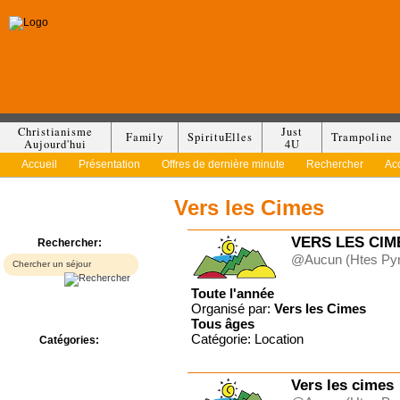
Christianisme
Just
Family
SpirituElles
Trampoline
Aujourd'hui
4U
Accueil
Présentation
Offres de dernière minute
Rechercher
Ac
Vers les Cimes
VERS LES CIME
Rechercher:
@Aucun (Htes Py
Toute l'année
Organisé par:
Vers les Cimes
Tous
âges
Catégorie: Location
Catégories:
Bed & Breakfast
Camp/Colonie
Vers les cimes
Camping