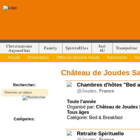
Christianisme
Just
Family
SpirituElles
Trampoline
Aujourd'hui
4U
Accueil
Présentation
Offres de dernière minute
Rechercher
Ac
Château de Joudes S
Chambres d'hôtes "Bed a
Rechercher:
@Joudes,
France
Toute l'année
Organisé par:
Château de Joudes 
Tous
âges
Catégorie: Bed & Breakfast
Catégories:
Bed & Breakfast
Camp/Colonie
Retraite Spirituelle
Camping
@Joudes,
France