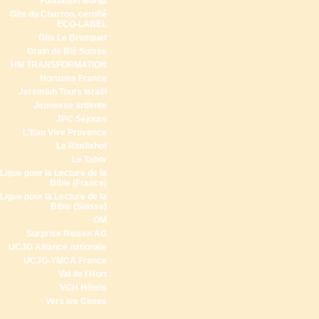
Fondation Morija
Gîte du Charron, certifié
ECO-LABEL
Gite Le Brusquet
Grain de Blé Suisse
HM TRANSFORMATION
Horizons France
Jeremiah Tours Israël
Jeunesse ardente
JPC Séjours
L'Eau Vive Provence
Le Rimlishof
Le Tabor
Ligue pour la Lecture de la
Bible (France)
Ligue pour la Lecture de la
Bible (Suisse)
OM
Surprise Reisen AG
UCJG Alliance nationale
UCJG-YMCA France
Val de l'Hort
VCH Hôtels
Vers les Cimes