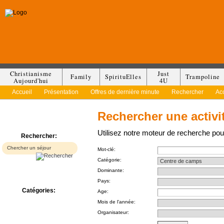
Christianisme
Just
Family
SpirituElles
Trampoline
Aujourd'hui
4U
Accueil
Présentation
Offres de dernière minute
Rechercher
Ac
Rechercher une activi
Utilisez notre moteur de recherche pour
Rechercher:
Mot-clé:
Catégorie:
Dominante:
Pays:
Catégories:
Age:
Bed & Breakfast
Mois de l'année:
Camp/Colonie
Organisateur:
Camping