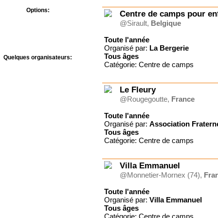
Options:
Centre de camps pour en
Bons CAF
@Sirault,
Belgique
Prévention Abus Sexuels
Toute l'année
Organisé par:
La Bergerie
Tous
âges
Quelques organisateurs:
Catégorie: Centre de camps
A.J.F - Le Temps des
Vacances
Agape Village
Le Fleury
Antipodes-Evénements
@Rougegoutte,
France
Bed & Breakfast
Centre de Vacances
Toute l'année
Landersen
Organisé par:
Association Fratern
Château de Joudes Saint-
Tous
âges
Amour
Catégorie: Centre de camps
Château du
Liebfrauenberg
Communauté Don
Villa Emmanuel
Camillo-Montmirail
@Monnetier-Mornex (74),
Fra
Communauté du Chemin
Neuf
Toute l'année
CULTIVER LA VIE
Organisé par:
Villa Emmanuel
Famille Je t'aime
Tous
âges
Fondation Morija
Catégorie: Centre de camps