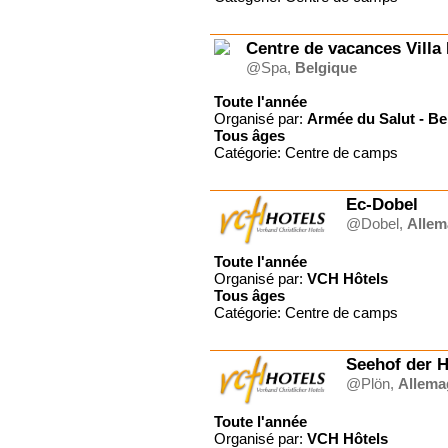
Forum Emmaüs
GBEU (Suisse)
Gîte du Charron, certifié
Centre de vacances Villa
ECO-LABEL
@Spa,
Belgique
Gite Le Brusquet
Grain de Blé Suisse
Toute l'année
HM TRANSFORMATION
Organisé par:
Armée du Salut - Be
Jeunesse ardente
Tous
âges
JPC Séjours
Catégorie: Centre de camps
L'Eau Vive Provence
Latin Link Switzerland
Ec-Dobel
Le Rimlishof
@Dobel,
Alle
Le Tabor
Ligue pour la Lecture de la
Bible (France)
Toute l'année
Ligue pour la Lecture de la
Organisé par:
VCH Hôtels
Bible (Suisse)
Tous
âges
OM
Catégorie: Centre de camps
Surprise Reisen AG
UCJG Alliance nationale
Seehof der 
UCJG-YMCA France
@Plön,
Allema
Val de l'Hort
VCH Hôtels
Toute l'année
Vers les Cimes
Organisé par:
VCH Hôtels