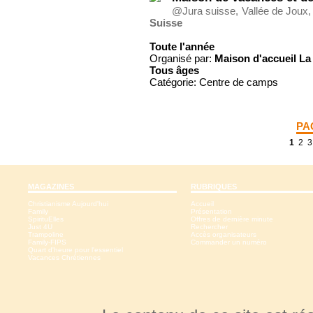
@Jura suisse, Vallée de Joux, 
Suisse
Toute l'année
Organisé par:
Maison d'accueil La
Tous
âges
Catégorie: Centre de camps
PA
1
2
3
MAGAZINES
RUBRIQUES
Christianisme Aujourd'hui
Accueil
Family
Présentation
SpirituElles
Offres de dernière minute
Just 4U
Rechercher
Trampoline
Accès organisateurs
Family-FIPS
Commander un numéro
Quart d'heure pour l'essentiel
Vacances Chrétiennes