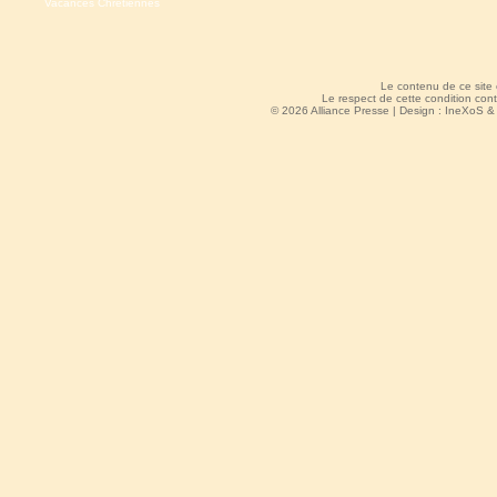
Vacances Chrétiennes
Le contenu de ce site
Le respect de cette condition cont
© 2026 Alliance Presse | Design :
IneXoS