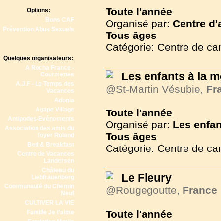
Toute l'année
Options:
Bons CAF
Organisé par:
Centre d'
Prévention Abus Sexuels
Tous
âges
Catégorie: Centre de c
Quelques organisateurs:
A Rocha France -
Les enfants à la 
Courmettes
A.J.F - Le Temps des
@St-Martin Vésubie,
Fr
Vacances
Adonia
Agape Village
Toute l'année
Antipodes-Evénements
Organisé par:
Les enfan
Association des amis du
Tous
âges
foyer Roland
Bed & Breakfast
Catégorie: Centre de c
Centre de Vacances
Landersen
Château du
Le Fleury
Liebfrauenberg
Communauté du Chemin
@Rougegoutte,
France
Neuf
CULTIVER LA VIE
Toute l'année
Famille Je t'aime