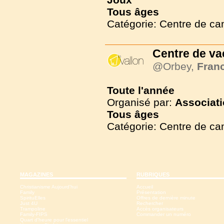
Tous
âges
Catégorie: Centre de c
Centre de v
@Orbey,
Fran
Toute l'année
Organisé par:
Associati
Tous
âges
Catégorie: Centre de c
MAGAZINES
RUBRIQUES
Christianisme Aujourd'hui
Accueil
Family
Présentation
SpirituElles
Offres de dernière minute
Just 4U
Rechercher
Trampoline
Accès organisateurs
Family-FIPS
Commander un numéro
Quart d'heure pour l'essentiel