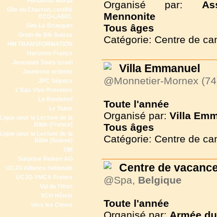
Fondation Morija
Organisé par:
As
Gîte du Charron, certifié
Mennonite
ECO-LABEL
Gite Le Brusquet
Tous
âges
Grain de Blé Suisse
Catégorie: Centre de c
HM TRANSFORMATION
Horizons France
Jeremiah Tours Israël
Villa Emmanuel
Jeunesse ardente
@Monnetier-Mornex (74
JPC Séjours
L'Eau Vive Provence
Le Rimlishof
Toute l'année
Le Tabor
Organisé par:
Villa Em
Ligue pour la Lecture de la
Bible (France)
Tous
âges
Ligue pour la Lecture de la
Catégorie: Centre de c
Bible (Suisse)
OM
Surprise Reisen AG
Centre de vacance
UCJG Alliance nationale
UCJG-YMCA France
@Spa,
Belgique
Val de l'Hort
VCH Hôtels
Toute l'année
Vers les Cimes
Organisé par:
Armée du 