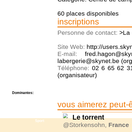
Centre de camps
Formation
60 places disponibles
Hôtel
inscriptions
Location
Mission
Musée
Personne de contact:
>La 
Randonnée
Rencontres
Site Web:
http://users.sky
Retraite spirituelle
E-mail:
fred.hagon@sky
Séjour linguistique
Séjour solo
labergerie@skynet.be (org
Séminaires
Téléphone:
02 6 65 62 3
Voyage
(organisateur)
Week-end
Dominantes:
Arts
vous aimerez peut-êt
Foi/Spiritualité
Nature
Scoutisme
Le torrent
Sport
@Storkensohn,
France