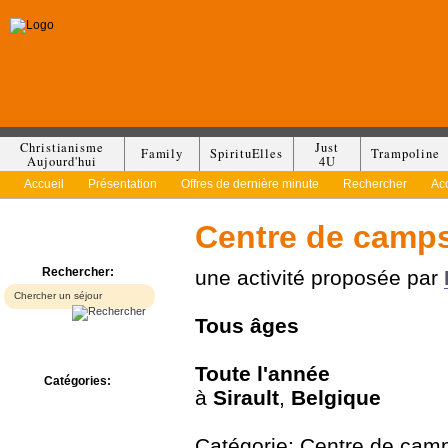
Christianisme
Just
Family
SpirituElles
Trampoline
Aujourd'hui
4U
Accueil
Présentation
Offres de dernière minute
Rechercher
Ac
Centre de camps
Rechercher:
une activité proposée par
Tous
âges
Toute l'année
Catégories:
à
Sirault
,
Belgique
Bed & Breakfast
Camp/Colonie
Camping
Catégorie: Centre de cam