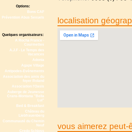
Options:
Bons CAF
Prévention Abus Sexuels
localisation géogra
Quelques organisateurs:
A Rocha France -
Courmettes
A.J.F - Le Temps des
Vacances
Adonia
Agape Village
Antipodes-Evénements
Association des amis du
foyer Roland
Association l'Oasis
Auberge de Jeunesse
Crans-Montana "Bella
Lui"
Bed & Breakfast
Château du
Liebfrauenberg
Communauté du Chemin
vous aimerez peut-êt
Neuf
Credo Schloss