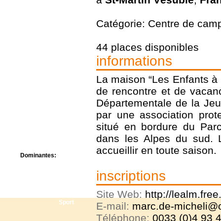
Centre de camps
Formation
Catégorie: Centre de cam
Hôtel
Location
Mission
44 places disponibles
Musée
informations
Randonnée
Rencontres
La maison “Les Enfants à 
Retraite spirituelle
Séjour linguistique
de rencontre et de vacanc
Séjour solo
Départementale de la Jeu
Séminaires
par une association prote
Voyage
situé en bordure du Par
Week-end
dans les Alpes du sud. 
accueillir en toute saison.
Dominantes:
Arts
inscriptions
Foi/Spiritualité
Nature
Site Web:
http://lealm.free.
Scoutisme
Sport
E-mail:
marc.de-micheli@or
Téléphone:
0033 (0)4 93 4