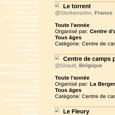
Unspunnen Gruppenhaus
Le torrent
CULTIVER LA VIE
@Storkensohn,
France
Famille Je t'aime
Gîte du Charron, certifié
ECO-LABEL
Toute l'année
Grain de Blé Suisse
Organisé par:
Centre d'
Horizons France
Jeremiah Tours Israël
Tous
âges
Jeunesse ardente
Catégorie: Centre de c
JPC Séjours
Le Chat perché
Le Rimlishof
Centre de camps p
Le Tabor
@Sirault,
Belgique
Ligue pour la Lecture de la
Bible (France)
Ligue pour la Lecture de la
Toute l'année
Bible (Suisse)
OM
Organisé par:
La Berger
Sailing Bandol, location de
Tous
âges
voiliers
Surprise Reisen AG
Catégorie: Centre de c
UCJG Alliance nationale
UCJG-YMCA France
Val de l'Hort
Le Fleury
VCH Hôtels