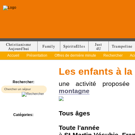
Christianisme
Just
Family
SpirituElles
Trampoline
Aujourd'hui
4U
Accueil
Présentation
Offres de dernière minute
Rechercher
Ac
Les enfants à l
Rechercher:
une activité proposé
montagne
Tous
âges
Catégories:
Bed & Breakfast
Camp/Colonie
Toute l'année
Camping
à
St-Martin Vésubie
,
Fra