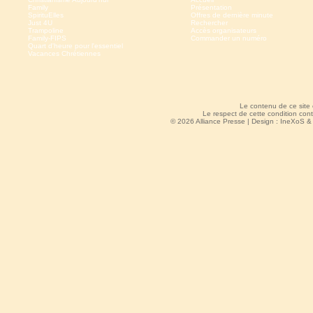
Family
Présentation
SpirituElles
Offres de dernière minute
Just 4U
Rechercher
Trampoline
Accès organisateurs
Family-FIPS
Commander un numéro
Quart d'heure pour l'essentiel
Vacances Chrétiennes
Le contenu de ce site
Le respect de cette condition cont
© 2026 Alliance Presse | Design :
IneXoS