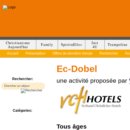
Christianisme
Just
Family
SpirituElles
Trampoline
Aujourd'hui
4U
Accueil
Présentation
Offres de dernière minute
Rechercher
Ac
Ec-Dobel
Rechercher:
une activité proposée par
Catégories:
Bed & Breakfast
Camp/Colonie
Tous
âges
Camping