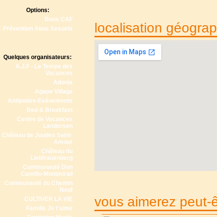
Options:
Bons CAF
localisation géogra
Prévention Abus Sexuels
Quelques organisateurs:
A.J.F - Le Temps des
Vacances
Adonia
Agape Village
Antipodes-Evénements
Bed & Breakfast
Centre de Vacances
Landersen
Château de Joudes Saint-
Amour
Château du
Liebfrauenberg
Communauté Don
Camillo-Montmirail
Communauté du Chemin
Neuf
vous aimerez peut-êt
CULTIVER LA VIE
Famille Je t'aime