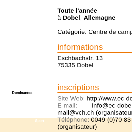
Centre de camps
Formation
Toute l'année
Hôtel
à
Dobel
,
Allemagne
Location
Mission
Catégorie: Centre de cam
Musée
Randonnée
Rencontres
informations
Retraite spirituelle
Séjour linguistique
Eschbachstr. 13
Séjour solo
75335 Dobel
Séminaires
Voyage
Week-end
inscriptions
Dominantes:
Site Web:
http://www.ec-d
Arts
Foi/Spiritualité
E-mail:
info@ec-dob
Nature
mail@vch.ch (organisateu
Scoutisme
Téléphone:
0049 (0)70 83
Sport
(organisateur)