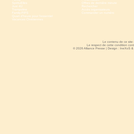
SpirituElles
Offres de dernière minute
Just 4U
Rechercher
Trampoline
Accès organisateurs
Family-FIPS
Commander un numéro
Quart d'heure pour l'essentiel
Vacances Chrétiennes
Le contenu de ce site
Le respect de cette condition cont
© 2026 Alliance Presse | Design :
IneXoS