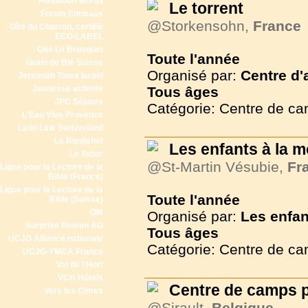
Fondation Morija
Le torrent
Forum Emmaüs
@Storkensohn,
France
Gîte du Charron, certifié
ECO-LABEL
Gite Le Brusquet
Toute l'année
Grain de Blé Suisse
Organisé par:
Centre d'
Jeremiah Tours Israël
Jeunesse ardente
Tous
âges
JPC Séjours
Catégorie: Centre de c
L'Eau Vive Provence
Latin Link Switzerland
Le Rimlishof
Les enfants à la 
Le Tabor
@St-Martin Vésubie,
Fr
Ligue pour la Lecture de la
Bible (France)
Ligue pour la Lecture de la
Toute l'année
Bible (Suisse)
OM
Organisé par:
Les enfan
Surprise Reisen AG
Tous
âges
UCJG Alliance nationale
Catégorie: Centre de c
UCJG-YMCA France
Val de l'Hort
VCH Hôtels
Centre de camps p
Vers les Cimes
@Sirault,
Belgique