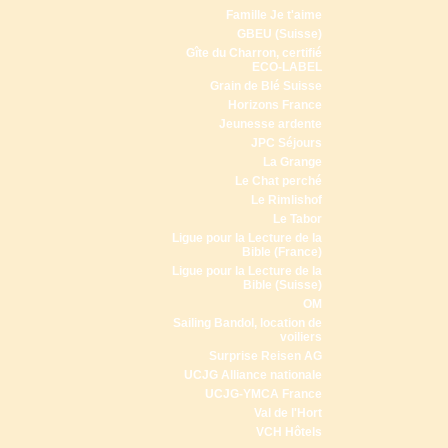
Famille Je t'aime
GBEU (Suisse)
Gîte du Charron, certifié
ECO-LABEL
Grain de Blé Suisse
Horizons France
Jeunesse ardente
JPC Séjours
La Grange
Le Chat perché
Le Rimlishof
Le Tabor
Ligue pour la Lecture de la
Bible (France)
Ligue pour la Lecture de la
Bible (Suisse)
OM
Sailing Bandol, location de
voiliers
Surprise Reisen AG
UCJG Alliance nationale
UCJG-YMCA France
Val de l'Hort
VCH Hôtels