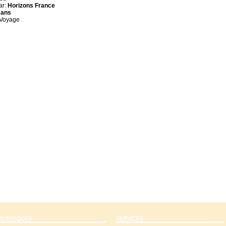
ar:
Horizons France
 ans
 Voyage
RUBRIQUES
SERVICES