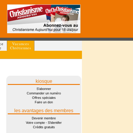
ce
Vacances
e
Chrétiennes
kiosque
S'abonner
Commander un numéro
Offres spéciales
Faire un don
les avantages des membres
Devenir membre
Votre compte - S'identifer
Crédits gratuits