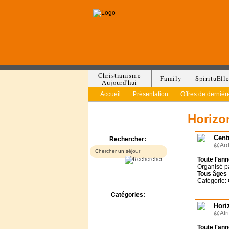
Christianisme
Family
SpirituEll
Aujourd'hui
Accueil
Présentation
Offres de dernièr
Horizo
Cent
Rechercher:
@Arde
Toute l'an
Organisé p
Tous
âges
Catégorie:
Catégories:
Bed & Breakfast
Hori
@Afri
Camp/Colonie
Camping
Toute l'an