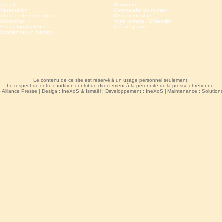
Accueil
S'abonner
Présentation
Commander un numéro
Offres de dernière minute
Devenir membre
Rechercher
Votre compte - S'identifer
Accès organisateurs
Crédits gratuits
Commander un numéro
Le contenu de ce site est réservé à un usage personnel seulement.
Le respect de cette condition contribue directement à la pérennité de la presse chrétienne.
 Alliance Presse | Design :
IneXoS
&
Ismaël
| Développement :
IneXoS
| Maintenance :
Solutio