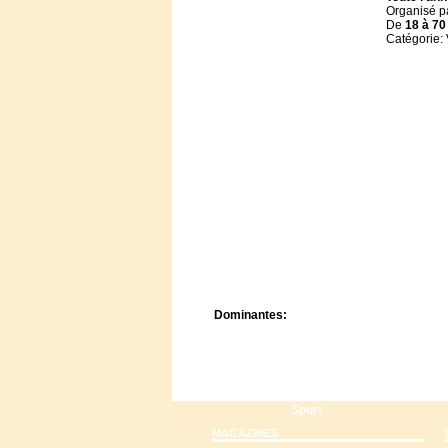
Centre de camps
Organisé p
De
18 à
70
Formation
Catégorie:
Hôtel
Location
Mission
Musée
Randonnée
Rencontres
Retraite spirituelle
Séjour linguistique
Séjour solo
Séminaires
Voyage
Week-end
Dominantes:
Arts
Foi/Spiritualité
Nature
Scoutisme
Sport
MAGAZINES