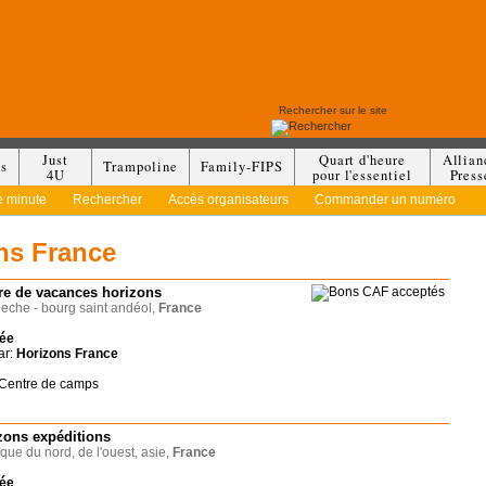
Just
Quart d'heure
Allian
es
Trampoline
Family-FIPS
4U
pour l'essentiel
Press
e minute
Rechercher
Accès organisateurs
Commander un numéro
ns France
re de vacances horizons
che - bourg saint andéol,
France
née
ar:
Horizons France
 Centre de camps
zons expéditions
que du nord, de l'ouest, asie,
France
née