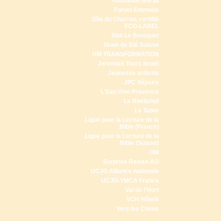
Fondation Morija
Forum Emmaüs
Gîte du Charron, certifié
ECO-LABEL
Gite Le Brusquet
Grain de Blé Suisse
HM TRANSFORMATION
Jeremiah Tours Israël
Jeunesse ardente
JPC Séjours
L'Eau Vive Provence
Le Rimlishof
Le Tabor
Ligue pour la Lecture de la
Bible (France)
Ligue pour la Lecture de la
Bible (Suisse)
OM
Surprise Reisen AG
UCJG Alliance nationale
UCJG-YMCA France
Val de l'Hort
VCH Hôtels
Vers les Cimes