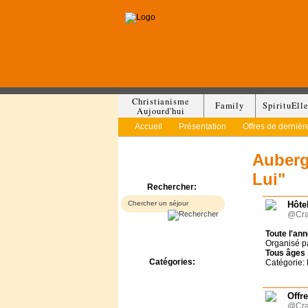
Christianisme
Family
SpirituEll
Aujourd'hui
Accueil
Présentation
Offres de dernièr
Auberg
Lui"
Rechercher:
Hôtel
@Cra
Toute l'an
Organisé p
Tous
âges
Catégories:
Catégorie: 
Bed & Breakfast
Camp/Colonie
Offr
Camping
@Cra