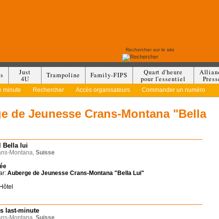
Just
Quart d'heure
Allian
es
Trampoline
Family-FIPS
4U
pour l'essentiel
Press
e minute
Rechercher
Accès organisateurs
Commander un numéro
e de Jeunesse Crans-Montana "Bella
 Bella lui
ns-Montana,
Suisse
née
ar:
Auberge de Jeunesse Crans-Montana "Bella Lui"
Hôtel
es last-minute
ns-Montana,
Suisse