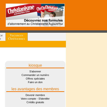
ce
Vacances
e
Chrétiennes
kiosque
S'abonner
Commander un numéro
Offres spéciales
Faire un don
les avantages des membres
Devenir membre
Votre compte - S'identifer
Crédits gratuits