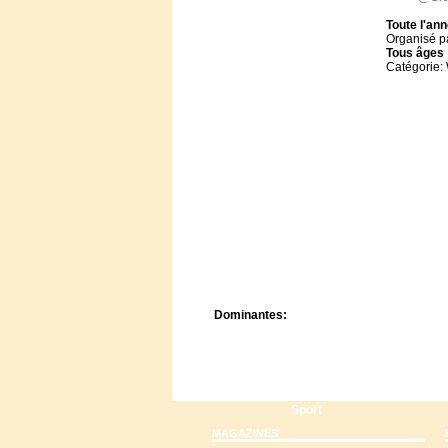
Centre de camps
Toute l'an
Formation
Organisé p
Hôtel
Tous
âges
Location
Catégorie:
Mission
Musée
Randonnée
Rencontres
Retraite spirituelle
Séjour linguistique
Séjour solo
Séminaires
Voyage
Week-end
Dominantes:
Arts
Foi/Spiritualité
Nature
Scoutisme
Sport
MAGAZINES