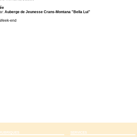
née
ar:
Auberge de Jeunesse Crans-Montana "Bella Lui"
 Week-end
RUBRIQUES
SERVICES