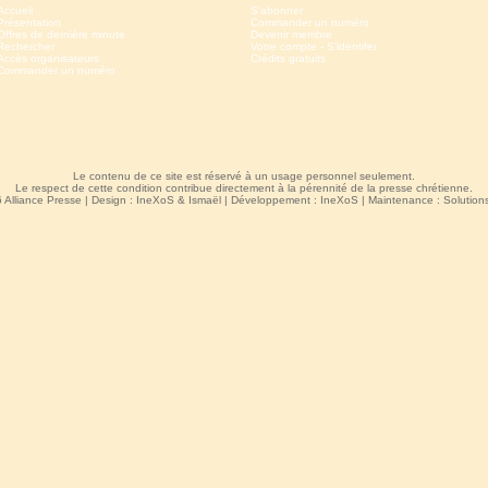
Accueil
S'abonner
Présentation
Commander un numéro
Offres de dernière minute
Devenir membre
Rechercher
Votre compte - S'identifer
Accès organisateurs
Crédits gratuits
Commander un numéro
Le contenu de ce site est réservé à un usage personnel seulement.
Le respect de cette condition contribue directement à la pérennité de la presse chrétienne.
 Alliance Presse | Design :
IneXoS
&
Ismaël
| Développement :
IneXoS
| Maintenance :
Solutio