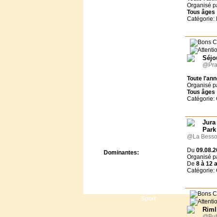
Centre de camps
Organisé p
Tous
âges
Formation
Catégorie
Hôtel
Location
Mission
Musée
Séjo
Randonnée
@Pra
Rencontres
Retraite spirituelle
Toute l'an
Organisé p
Séjour linguistique
Tous
âges
Séjour solo
Catégorie:
Séminaires
Voyage
Jura
Week-end
Park
@La Besson
Du
09.08.2
Dominantes:
Organisé p
Arts
De
8 à
12 
Catégorie:
Foi/Spiritualité
Nature
Scoutisme
Sport
Riml
@Buh