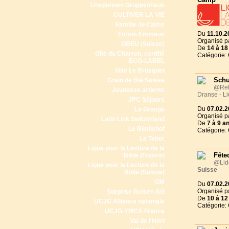
Unspunnen Gruppenhaus
CULTIVER LA VIE
Famille Je t'aime
Du
11.10.2
Forum Emmaüs
Organisé p
GBEU (Suisse)
De
14 à
18
Gîte du Charron, certifié
Catégorie:
ECO-LABEL
Gite Le Brusquet
Schu
Grain de Blé Suisse
@Rel
Jeunesse ardente
Dranse - L
JPC Séjours
Du
07.02.2
La Grange
Organisé p
Latin Link Switzerland
De
7 à
9 a
Le Rimlishof
Catégorie:
Le Tabor
Ligue pour la Lecture de la
Fête
Bible (France)
@Lid
Ligue pour la Lecture de la
Suisse
Bible (Suisse)
OM
Du
07.02.2
Organisé p
Surprise Reisen AG
De
10 à
12
UCJG Alliance nationale
Catégorie:
UCJG-YMCA France
Val de l'Hort