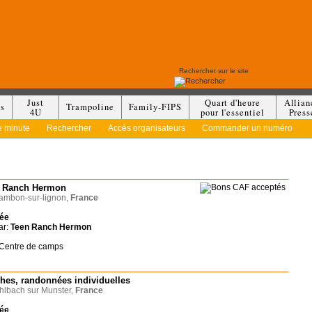
Just
Quart d'heure
Allian
es
Trampoline
Family-FIPS
4U
pour l'essentiel
Press
e minute
Rechercher
Accès organisateurs
Commander un numéro
 Ranch Hermon
mbon-sur-lignon,
France
née
ar:
Teen Ranch Hermon
 Centre de camps
hes, randonnées individuelles
lbach sur Munster,
France
née