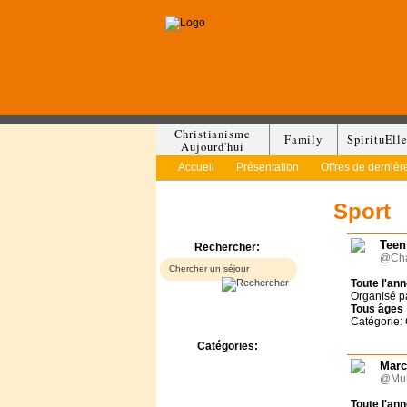
Christianisme
Family
SpirituEll
Aujourd'hui
Accueil
Présentation
Offres de dernièr
Sport
Teen
Rechercher:
@Cha
Toute l'an
Organisé p
Tous
âges
Catégorie:
Catégories:
Bed & Breakfast
Marc
@Muh
Camp/Colonie
Camping
Toute l'an