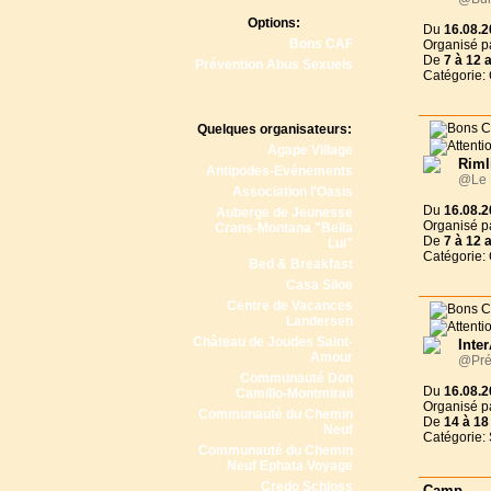
Options:
Du
16.08.2
Bons CAF
Organisé p
De
7 à
12 
Prévention Abus Sexuels
Catégorie:
Quelques organisateurs:
Agape Village
Riml
Antipodes-Evénements
@Le R
Association l'Oasis
Du
16.08.2
Auberge de Jeunesse
Organisé p
Crans-Montana "Bella
De
7 à
12 
Lui"
Catégorie:
Bed & Breakfast
Casa Siloe
Centre de Vacances
Landersen
Château de Joudes Saint-
Inte
Amour
@Pré
Communauté Don
Du
16.08.2
Camillo-Montmirail
Organisé p
Communauté du Chemin
De
14 à
18
Neuf
Catégorie: 
Communauté du Chemin
Neuf Ephata Voyage
Credo Schloss
Camp 