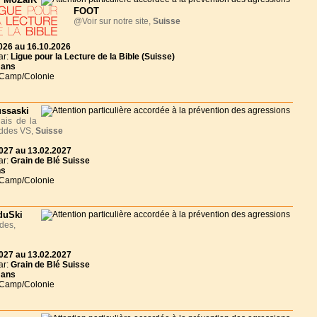
FOOT
@Voir sur notre site,
Suisse
026 au 16.10.2026
ar:
Ligue pour la Lecture de la Bible (Suisse)
 ans
 Camp/Colonie
ssaski
ais de la
iddes VS,
Suisse
027 au 13.02.2027
ar:
Grain de Blé Suisse
ns
 Camp/Colonie
duSki
des,
027 au 13.02.2027
ar:
Grain de Blé Suisse
 ans
 Camp/Colonie