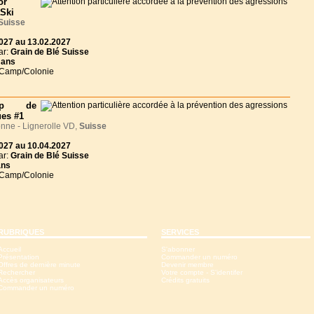
or
aSki
Suisse
027 au 13.02.2027
ar:
Grain de Blé Suisse
 ans
 Camp/Colonie
mp de
es #1
ne - Lignerolle VD,
Suisse
027 au 10.04.2027
ar:
Grain de Blé Suisse
ans
 Camp/Colonie
RUBRIQUES
SERVICES
Accueil
S'abonner
Présentation
Commander un numéro
Offres de dernière minute
Devenir membre
Rechercher
Votre compte - S'identifer
Accès organisateurs
Crédits gratuits
Commander un numéro