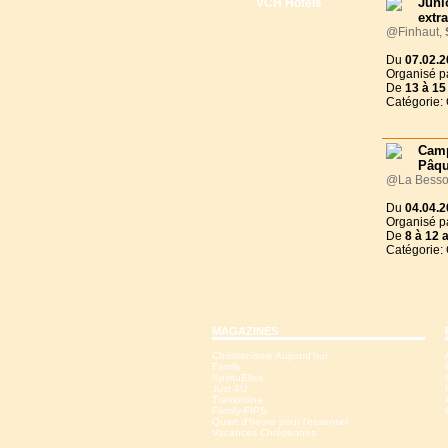
Juni
VCH Hôtels
extr
@Finhaut,
Du
07.02.2
Organisé p
De
13 à
15
Catégorie:
Ca
Pâqu
@La Besson
Du
04.04.2
Organisé p
De
8 à
12 
Catégorie:
MAGAZINES
Christianisme Aujourd'hui
Family
SpirituElles
Just 4U
Trampoline
Family-FIPS
Quart d'heure pour l'essentiel
Vacances Chrétiennes