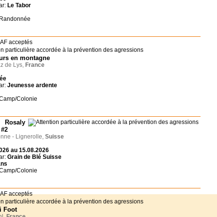
ar:
Le Tabor
: Randonnée
urs en montagne
z de Lys,
France
née
ar:
Jeunesse ardente
 Camp/Colonie
 Rosaly
 #2
ne - Lignerolle,
Suisse
026 au 15.08.2026
ar:
Grain de Blé Suisse
ans
 Camp/Colonie
i Foot
l,
France