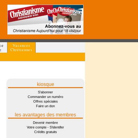
ce
Vacances
e
Chrétiennes
kiosque
S'abonner
Commander un numéro
Offres spéciales
Faire un don
les avantages des membres
Devenir membre
Votre compte - S'identifer
Crédits gratuits