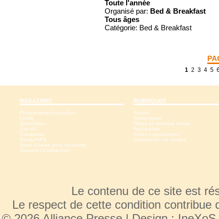
Toute l'année
Organisé par:
Bed & Breakfast
Tous
âges
Catégorie: Bed & Breakfast
PA
1
2
3
4
5
MAGAZINES
RUBRIQUES
Christianisme Aujourd'hui
Accueil
Family
Présentation
SpirituElles
Offres de dernière minute
Just 4U
Rechercher
Trampoline
Accès organisateurs
Family-FIPS
Commander un numéro
Quart d'heure pour l'essentiel
Vacances Chrétiennes
Le contenu de ce site est r
Le respect de cette condition contribue 
© 2026 Alliance Presse | Design :
IneXoS