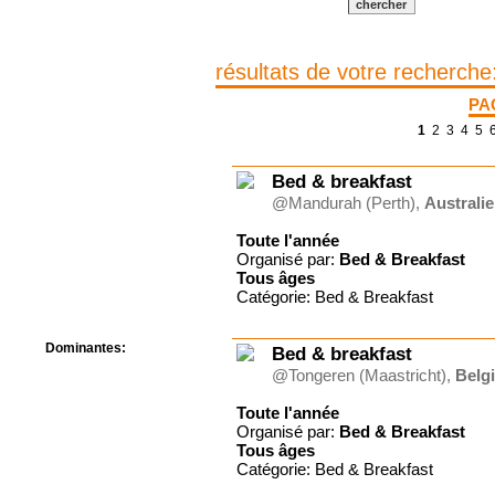
Centre de camps
Formation
Hôtel
résultats de votre recherche
Location
Mission
PA
Musée
1
2
3
4
5
Randonnée
Rencontres
Retraite spirituelle
Bed & breakfast
Séjour linguistique
@Mandurah (Perth),
Australie
Séjour solo
Toute l'année
Séminaires
Organisé par:
Bed & Breakfast
Voyage
Tous
âges
Week-end
Catégorie: Bed & Breakfast
Dominantes:
Bed & breakfast
Arts
@Tongeren (Maastricht),
Belg
Foi/Spiritualité
Toute l'année
Nature
Organisé par:
Bed & Breakfast
Scoutisme
Tous
âges
Sport
Catégorie: Bed & Breakfast