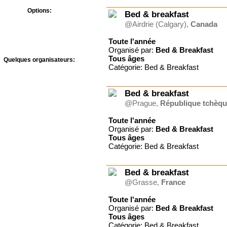
Options:
Bed & breakfast
Bons CAF
@Airdrie (Calgary),
Canada
Prévention Abus Sexuels
Toute l'année
Organisé par:
Bed & Breakfast
Tous
âges
Quelques organisateurs:
Catégorie: Bed & Breakfast
A.J.F - Le Temps des
Vacances
Adonia
Bed & breakfast
Agape Village
@Prague,
République tchèq
Antipodes-Evénements
Association des amis du
Toute l'année
foyer Roland
Organisé par:
Bed & Breakfast
Bed & Breakfast
Tous
âges
Centre de Vacances
Catégorie: Bed & Breakfast
Landersen
Château de Joudes Saint-
Amour
Bed & breakfast
Château du
@Grasse,
France
Liebfrauenberg
Communauté du Chemin
Toute l'année
Neuf
Organisé par:
Bed & Breakfast
CULTIVER LA VIE
Tous
âges
Famille Je t'aime
Catégorie: Bed & Breakfast