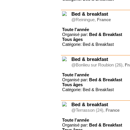
Fondation Morija
Forum Emmaüs
Gîte du Charron, certifié
Bed & breakfast
ECO-LABEL
@Reiningue,
France
Gite Le Brusquet
Grain de Blé Suisse
Toute l'année
HM TRANSFORMATION
Organisé par:
Bed & Breakfast
Jeremiah Tours Israël
Tous
âges
Jeunesse ardente
Catégorie: Bed & Breakfast
JPC Séjours
L'Eau Vive Provence
Bed & breakfast
Le Rimlishof
@Bonlieu sur Roubion (26),
Fr
Le Tabor
Ligue pour la Lecture de la
Toute l'année
Bible (France)
Organisé par:
Bed & Breakfast
Ligue pour la Lecture de la
Tous
âges
Bible (Suisse)
Catégorie: Bed & Breakfast
OM
Surprise Reisen AG
UCJG Alliance nationale
Bed & breakfast
UCJG-YMCA France
@Terrasson (24),
France
Val de l'Hort
VCH Hôtels
Toute l'année
Vers les Cimes
Organisé par:
Bed & Breakfast
Tous
âges