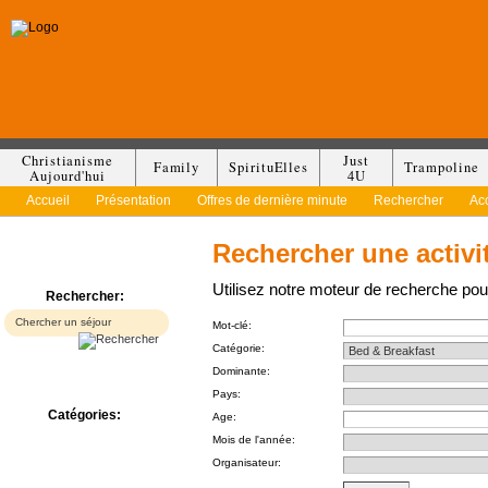
Christianisme
Just
Family
SpirituElles
Trampoline
Aujourd'hui
4U
Accueil
Présentation
Offres de dernière minute
Rechercher
Ac
Rechercher une activi
Utilisez notre moteur de recherche pour
Rechercher:
Mot-clé:
Catégorie:
Dominante:
Pays:
Catégories:
Age:
Bed & Breakfast
Mois de l'année:
Camp/Colonie
Organisateur:
Camping