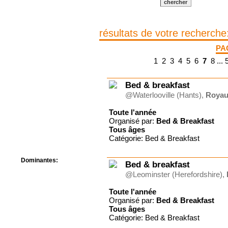
Centre de camps
Formation
Hôtel
résultats de votre recherche
Location
Mission
PA
Musée
1
2
3
4
5
6
7
8
...
Randonnée
Rencontres
Retraite spirituelle
Bed & breakfast
Séjour linguistique
@Waterlooville (Hants),
Royau
Séjour solo
Séminaires
Toute l'année
Organisé par:
Bed & Breakfast
Voyage
Tous
âges
Week-end
Catégorie: Bed & Breakfast
Dominantes:
Bed & breakfast
Arts
@Leominster (Herefordshire),
Foi/Spiritualité
Nature
Toute l'année
Scoutisme
Organisé par:
Bed & Breakfast
Tous
âges
Sport
Catégorie: Bed & Breakfast