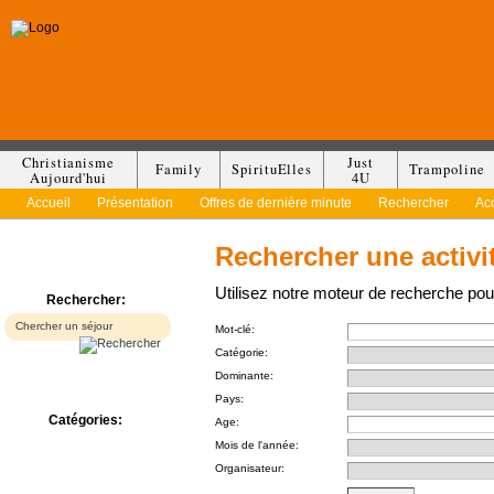
Christianisme
Just
Family
SpirituElles
Trampoline
Aujourd'hui
4U
Accueil
Présentation
Offres de dernière minute
Rechercher
Ac
Rechercher une activi
Utilisez notre moteur de recherche pour
Rechercher:
Mot-clé:
Catégorie:
Dominante:
Pays:
Catégories:
Age:
Bed & Breakfast
Mois de l'année:
Camp/Colonie
Organisateur:
Camping