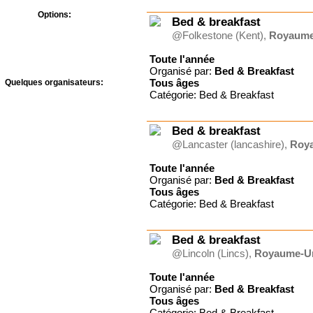
Options:
Bed & breakfast
Bons CAF
@Folkestone (Kent),
Royaume
Prévention Abus Sexuels
Toute l'année
Organisé par:
Bed & Breakfast
Tous
âges
Quelques organisateurs:
Catégorie: Bed & Breakfast
A.J.F - Le Temps des
Vacances
Adonia
Bed & breakfast
Agape Village
@Lancaster (lancashire),
Roy
Antipodes-Evénements
Association des amis du
Toute l'année
foyer Roland
Organisé par:
Bed & Breakfast
Bed & Breakfast
Tous
âges
Centre de Vacances
Catégorie: Bed & Breakfast
Landersen
Château de Joudes Saint-
Amour
Bed & breakfast
Château du
Liebfrauenberg
@Lincoln (Lincs),
Royaume-U
Communauté du Chemin
Neuf
Toute l'année
CULTIVER LA VIE
Organisé par:
Bed & Breakfast
Tous
âges
Famille Je t'aime
Catégorie: Bed & Breakfast