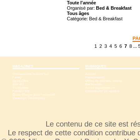
Toute l'année
Organisé par:
Bed & Breakfast
Tous
âges
Catégorie: Bed & Breakfast
PA
1
2
3
4
5
6
7
8
...
MAGAZINES
RUBRIQUES
Christianisme Aujourd'hui
Accueil
Family
Présentation
SpirituElles
Offres de dernière minute
Just 4U
Rechercher
Trampoline
Accès organisateurs
Family-FIPS
Commander un numéro
Quart d'heure pour l'essentiel
Vacances Chrétiennes
Le contenu de ce site est r
Le respect de cette condition contribue 