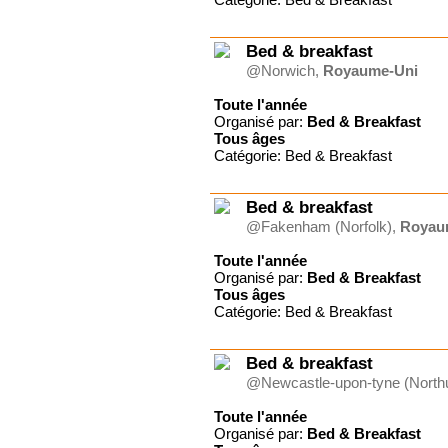
Fondation Morija
Forum Emmaüs
Gîte du Charron, certifié
Bed & breakfast
ECO-LABEL
@Norwich,
Royaume-Uni
Gite Le Brusquet
Grain de Blé Suisse
Toute l'année
HM TRANSFORMATION
Organisé par:
Bed & Breakfast
Jeremiah Tours Israël
Tous
âges
Jeunesse ardente
Catégorie: Bed & Breakfast
JPC Séjours
L'Eau Vive Provence
Bed & breakfast
Le Rimlishof
Le Tabor
@Fakenham (Norfolk),
Royau
Ligue pour la Lecture de la
Bible (France)
Toute l'année
Organisé par:
Bed & Breakfast
Ligue pour la Lecture de la
Bible (Suisse)
Tous
âges
OM
Catégorie: Bed & Breakfast
Surprise Reisen AG
UCJG Alliance nationale
Bed & breakfast
UCJG-YMCA France
@Newcastle-upon-tyne (North
Val de l'Hort
VCH Hôtels
Toute l'année
Vers les Cimes
Organisé par:
Bed & Breakfast