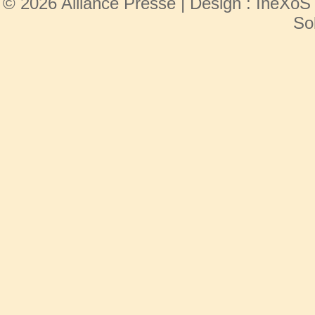
© 2026 Alliance Presse | Design :
IneXoS
So