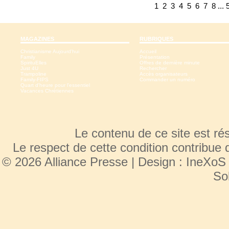
1
2
3
4
5
6
7
8
...
MAGAZINES
RUBRIQUES
Christianisme Aujourd'hui
Accueil
Family
Présentation
SpirituElles
Offres de dernière minute
Just 4U
Rechercher
Trampoline
Accès organisateurs
Family-FIPS
Commander un numéro
Quart d'heure pour l'essentiel
Vacances Chrétiennes
Le contenu de ce site est r
Le respect de cette condition contribue 
© 2026 Alliance Presse | Design :
IneXoS
So