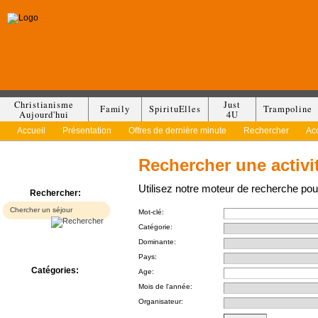
Christianisme
Just
Family
SpirituElles
Trampoline
Aujourd'hui
4U
Accueil
Présentation
Offres de dernière minute
Rechercher
Ac
Rechercher une activi
Utilisez notre moteur de recherche pour
Rechercher:
Mot-clé:
Catégorie:
Dominante:
Pays:
Catégories:
Age:
Bed & Breakfast
Mois de l'année:
Camp/Colonie
Organisateur:
Camping