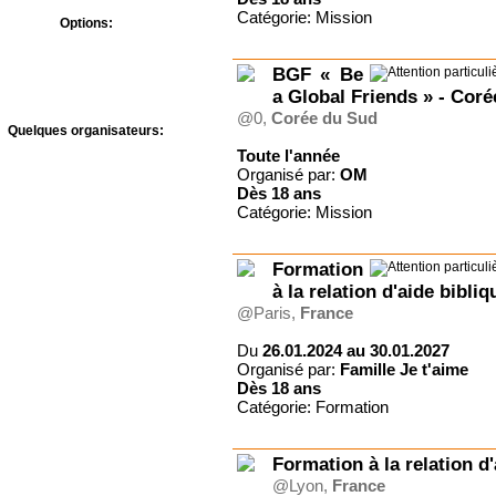
Catégorie: Mission
Options:
Bons CAF
Prévention Abus Sexuels
BGF « Be
a Global Friends » - Cor
@0,
Corée du Sud
Quelques organisateurs:
A.J.F - Le Temps des
Toute l'année
Vacances
Organisé par:
OM
Adonia
Dès
18 ans
Agape Village
Catégorie: Mission
Antipodes-Evénements
Association des amis du
Formation
foyer Roland
Bed & Breakfast
à la relation d'aide bibliq
Centre de Vacances
@Paris,
France
Landersen
Château de Joudes Saint-
Du
26.01.2024 au 30.01.2027
Amour
Organisé par:
Famille Je t'aime
Château du
Dès
18 ans
Liebfrauenberg
Catégorie: Formation
Communauté du Chemin
Neuf
CULTIVER LA VIE
Formation à la relation d'
Famille Je t'aime
@Lyon,
France