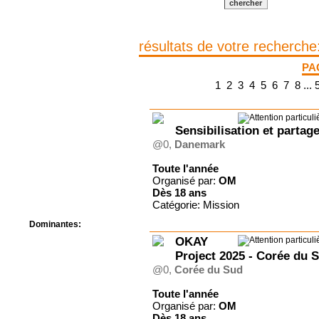
Centre de camps
Formation
Hôtel
résultats de votre recherche
Location
Mission
PA
Musée
1
2
3
4
5
6
7
8
...
Randonnée
Rencontres
Retraite spirituelle
Séjour linguistique
Sensibilisation et partag
Séjour solo
@0,
Danemark
Séminaires
Toute l'année
Voyage
Organisé par:
OM
Week-end
Dès
18 ans
Catégorie: Mission
Dominantes:
Arts
OKAY
Foi/Spiritualité
Project 2025 - Corée du 
Nature
@0,
Corée du Sud
Scoutisme
Sport
Toute l'année
Organisé par:
OM
Dès
18 ans