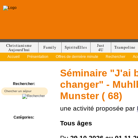
Christianisme
Just
Family
SpirituElles
Trampoline
Aujourd'hui
4U
Accueil
Présentation
Offres de dernière minute
Rechercher
Ac
Séminaire "J'ai 
changer" - Muhl
Rechercher:
Munster ( 68)
une activité proposée par
Catégories:
Tous
âges
Bed & Breakfast
Camp/Colonie
Camping
Du
29.10.2026 au 01.11.