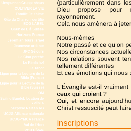
(particulièrement dans l
Unspunnen Gruppenhaus
Dieu propose pour n
CULTIVER LA VIE
Famille Je t'aime
rayonnement.
Gîte du Charron, certifié
Cela nous amènera à jeter
ECO-LABEL
Grain de Blé Suisse
Horizons France
Nous-mêmes
Jeremiah Tours Israël
Notre passé et ce qu’on pe
Jeunesse ardente
Nos circonstances actuelle
JPC Séjours
Le Chat perché
Nos relations souvent t
Le Rimlishof
tellement différentes
Le Tabor
Et ces émotions qui nous
Ligue pour la Lecture de la
Bible (France)
Ligue pour la Lecture de la
L’Évangile est-il vraimen
Bible (Suisse)
ceux qui croient ?
OM
Sailing Bandol, location de
Oui, et encore aujourd’h
voiliers
Christ ressuscité peut faire
Surprise Reisen AG
UCJG Alliance nationale
UCJG-YMCA France
inscriptions
Val de l'Hort
VCH Hôtels