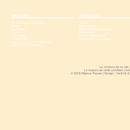
MAGAZINES
RUBRIQUES
Christianisme Aujourd'hui
Accueil
Family
Présentation
SpirituElles
Offres de dernière minute
Just 4U
Rechercher
Trampoline
Accès organisateurs
Family-FIPS
Commander un numéro
Quart d'heure pour l'essentiel
Vacances Chrétiennes
Le contenu de ce site
Le respect de cette condition cont
© 2026 Alliance Presse | Design :
IneXoS