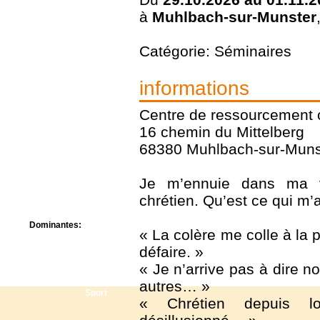
Centre de camps
à
Muhlbach-sur-Munster
Formation
Hôtel
Location
Catégorie: Séminaires
Mission
Musée
informations
Randonnée
Rencontres
Centre de ressourcement c
Retraite spirituelle
Séjour linguistique
16 chemin du Mittelberg
Séjour solo
68380 Muhlbach-sur-Muns
Séminaires
Voyage
Je m’ennuie dans ma vi
Week-end
chrétien. Qu’est ce qui m’a
Dominantes:
« La colère me colle à la
Arts
défaire. »
Foi/Spiritualité
Nature
« Je n’arrive pas à dire 
Scoutisme
autres… »
Sport
« Chrétien depuis l