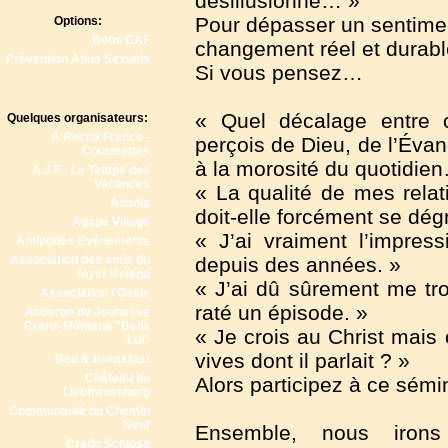
désillusionné… »
Pour dépasser un sentimen
Options:
Bons CAF
changement réel et durabl
Prévention Abus Sexuels
Si vous pensez…
« Quel décalage entre
Quelques organisateurs:
A Rocha France -
perçois de Dieu, de l’Éva
Courmettes
à la morosité du quotidie
A.J.F - Le Temps des
Vacances
« La qualité de mes rela
Adonia
doit-elle forcément se dég
Agape Village
« J’ai vraiment l’impres
Antipodes-Evénements
Association des amis du
depuis des années. »
foyer Roland
« J’ai dû sûrement me tro
Association l'Oasis
raté un épisode. »
Auberge de Jeunesse
Crans-Montana "Bella
« Je crois au Christ mais
Lui"
vives dont il parlait ? »
Bed & Breakfast
Château du
Alors participez à ce sémi
Liebfrauenberg
Communauté du Chemin
Neuf
Ensemble, nous irons
Credo Schloss