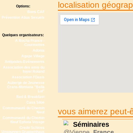
localisation géogra
Options:
Bons CAF
Prévention Abus Sexuels
Quelques organisateurs:
A Rocha France -
Courmettes
Adonia
Agape Village
Antipodes-Evénements
Association des amis du
foyer Roland
Association l'Oasis
Auberge de Jeunesse
Crans-Montana "Bella
Lui"
Bed & Breakfast
Casa Siloe
Communauté du Chemin
vous aimerez peut-êt
Neuf
Communauté du Chemin
Neuf Ephata Voyage
Séminaires
Credo Schloss
@Vienne,
France
Unspunnen Gruppenhaus