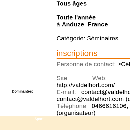
Tous
âges
Centre de camps
Formation
Hôtel
Toute l'année
Location
à
Anduze
,
France
Mission
Musée
Randonnée
Catégorie: Séminaires
Rencontres
Retraite spirituelle
inscriptions
Séjour linguistique
Séjour solo
Personne de contact:
>Cél
Séminaires
Voyage
Week-end
Site Web
http://valdelhort.com/
E-mail:
contact@valdelh
Dominantes:
Arts
contact@valdelhort.com (o
Foi/Spiritualité
Téléphone:
0466616106,
Nature
(organisateur)
Scoutisme
Sport