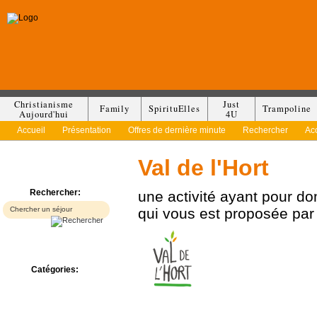
Christianisme
Just
Family
SpirituElles
Trampoline
Aujourd'hui
4U
Accueil
Présentation
Offres de dernière minute
Rechercher
Ac
Val de l'Hort
Rechercher:
une activité ayant pour d
qui vous est proposée pa
Catégories:
Bed & Breakfast
Camp/Colonie
Camping