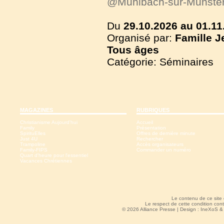
@Muhlbach-sur-Munste
Du
29.10.2026 au 01.11
Organisé par:
Famille J
Tous
âges
Catégorie: Séminaires
MAGAZINES
RUBRIQUES
Christianisme Aujourd'hui
Accueil
Family
Présentation
SpirituElles
Offres de dernière minute
Just 4U
Rechercher
Trampoline
Accès organisateurs
Family-FIPS
Commander un numéro
Quart d'heure pour l'essentiel
Vacances Chrétiennes
Le contenu de ce site
Le respect de cette condition cont
© 2026 Alliance Presse | Design :
IneXoS