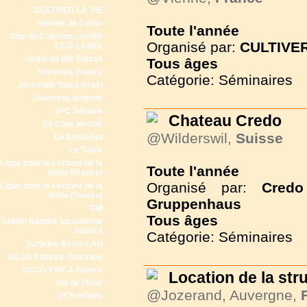
CULTIVER LA VIE
Famille Je t'aime
Toute l'année
Gîte du Charron, certifié
Organisé par:
CULTIVER
ECO-LABEL
Grain de Blé Suisse
Tous
âges
Horizons France
Catégorie: Séminaires
Jeremiah Tours Israël
Jeunesse ardente
JPC Séjours
Chateau Credo
Le Chat perché
@Wilderswil,
Suisse
Le Rimlishof
Le Tabor
Ligue pour la Lecture de la
Toute l'année
Bible (France)
Organisé par:
Cred
Ligue pour la Lecture de la
Bible (Suisse)
Gruppenhaus
OM
Tous
âges
Sailing Bandol, location de
voiliers
Catégorie: Séminaires
Surprise Reisen AG
UCJG Alliance nationale
UCJG-YMCA France
Location de la str
Val de l'Hort
@Jozerand, Auvergne,
VCH Hôtels