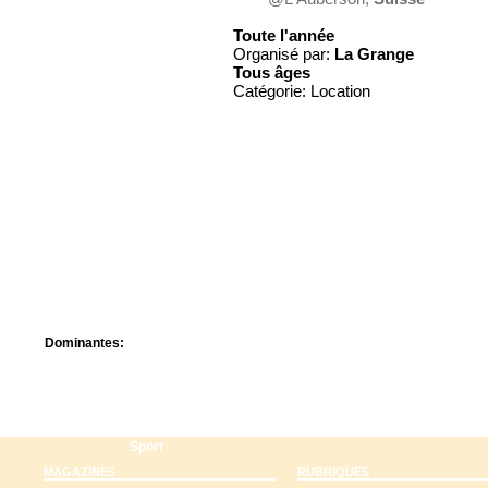
Centre de camps
Formation
Toute l'année
Hôtel
Organisé par:
La Grange
Tous
âges
Location
Catégorie: Location
Mission
Musée
Randonnée
Rencontres
Retraite spirituelle
Séjour linguistique
Séjour solo
Séminaires
Voyage
Week-end
Dominantes:
Arts
Foi/Spiritualité
Nature
Scoutisme
Sport
MAGAZINES
RUBRIQUES