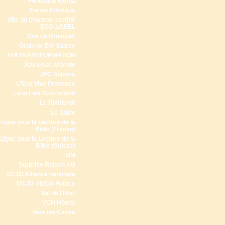
Fondation Morija
Forum Emmaüs
Gîte du Charron, certifié
ECO-LABEL
Gite Le Brusquet
Grain de Blé Suisse
HM TRANSFORMATION
Jeunesse ardente
JPC Séjours
L'Eau Vive Provence
Latin Link Switzerland
Le Rimlishof
Le Tabor
Ligue pour la Lecture de la
Bible (France)
Ligue pour la Lecture de la
Bible (Suisse)
OM
Surprise Reisen AG
UCJG Alliance nationale
UCJG-YMCA France
Val de l'Hort
VCH Hôtels
Vers les Cimes