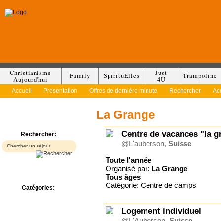
Christianisme
Just
Family
SpirituElles
Trampoline
Aujourd'hui
4U
Accueil
Présentation
Offres de dernière minute
Rechercher
Ac
La Grange
Centre de vacances "la g
Rechercher:
@L'auberson,
Suisse
Toute l'année
Organisé par:
La Grange
Tous
âges
Catégorie: Centre de camps
Catégories:
Bed & Breakfast
Camp/Colonie
Logement individuel
Camping
@L'Auberson,
Suisse