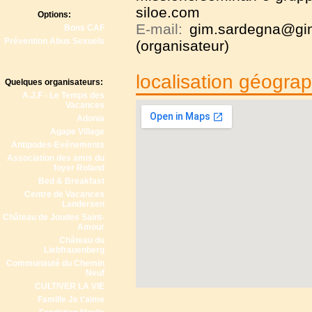
siloe.com
Options:
E-mail:
gim.sardegna@gim-
Bons CAF
Prévention Abus Sexuels
(organisateur)
localisation géogra
Quelques organisateurs:
A.J.F - Le Temps des
Vacances
Adonia
Agape Village
Antipodes-Evénements
Association des amis du
foyer Roland
Bed & Breakfast
Centre de Vacances
Landersen
Château de Joudes Saint-
Amour
Château du
Liebfrauenberg
Communauté du Chemin
Neuf
CULTIVER LA VIE
Famille Je t'aime