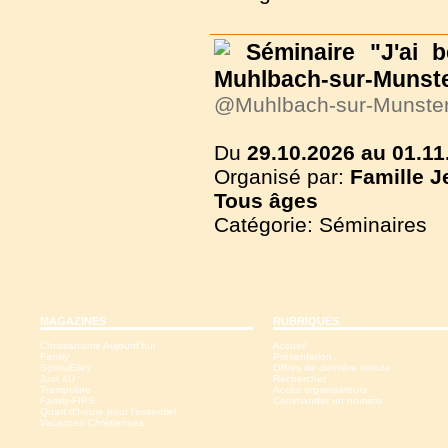
Séminaire "J'ai 
Muhlbach-sur-Munster
@Muhlbach-sur-Munste
Du
29.10.2026 au 01.11
Organisé par:
Famille J
Tous
âges
Catégorie: Séminaires
MAGAZINES
RUBRIQUES
Christianisme Aujourd'hui
Accueil
Family
Présentation
SpirituElles
Offres de dernière minute
Just 4U
Rechercher
Trampoline
Accès organisateurs
Family-FIPS
Commander un numéro
Quart d'heure pour l'essentiel
Vacances Chrétiennes