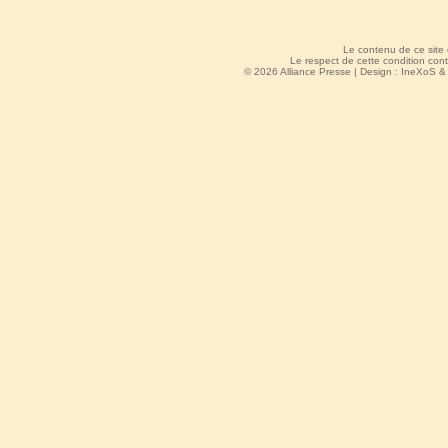
Le contenu de ce site
Le respect de cette condition cont
© 2026 Alliance Presse | Design :
IneXoS