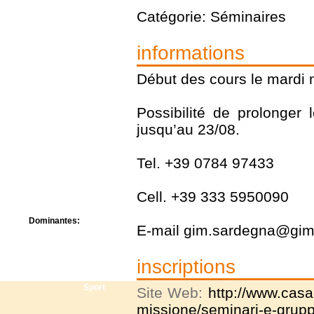
Centre de camps
Catégorie: Séminaires
Formation
Hôtel
Location
informations
Mission
Musée
Début des cours le mardi 
Randonnée
Rencontres
Possibilité de prolonger
Retraite spirituelle
Séjour linguistique
jusqu’au 23/08.
Séjour solo
Séminaires
Tel. +39 0784 97433
Voyage
Week-end
Cell. +39 333 5950090
Dominantes:
E-mail gim.sardegna@gim-
Arts
Foi/Spiritualité
Nature
inscriptions
Scoutisme
Sport
Site Web:
http://www.casa
missione/seminari-e-grupp