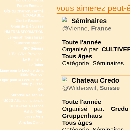
Fondation Morija
Forum Emmaüs
vous aimerez peut-êt
Gîte du Charron, certifié
ECO-LABEL
Séminaires
Gite Le Brusquet
Grain de Blé Suisse
@Vienne,
France
HM TRANSFORMATION
Jeremiah Tours Israël
Toute l'année
Jeunesse ardente
Organisé par:
CULTIVER
JPC Séjours
L'Eau Vive Provence
Tous
âges
Le Rimlishof
Catégorie: Séminaires
Le Tabor
Ligue pour la Lecture de la
Bible (France)
Chateau Credo
Ligue pour la Lecture de la
Bible (Suisse)
@Wilderswil,
Suisse
OM
Surprise Reisen AG
Toute l'année
UCJG Alliance nationale
UCJG-YMCA France
Organisé par:
Cred
Val de l'Hort
Gruppenhaus
VCH Hôtels
Tous
âges
Vers les Cimes
Catégorie: Séminaires