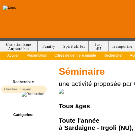
Christianisme
Just
Family
SpirituElles
Trampoline
Aujourd'hui
4U
Accueil
Présentation
Offres de dernière minute
Rechercher
Ac
Séminaire
Rechercher:
une activité proposée par
Tous
âges
Catégories:
Toute l'année
Bed & Breakfast
Camp/Colonie
à
Sardaigne - Irgoli (NU)
Camping