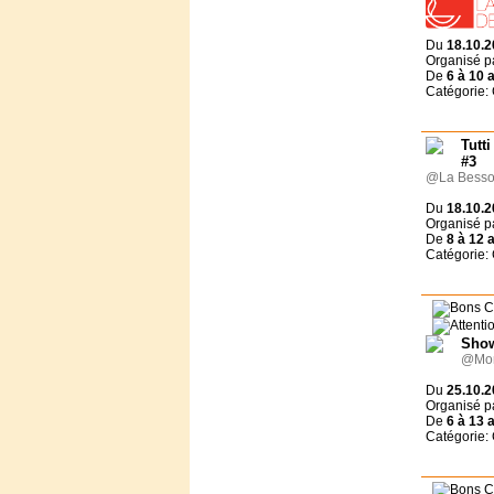
Fondation Morija
Gîte du Charron, certifié
ECO-LABEL
Du
18.10.2
Gite Le Brusquet
Organisé p
De
6 à
10 
Grain de Blé Suisse
Catégorie:
HM TRANSFORMATION
Horizons France
Jeremiah Tours Israël
Tutt
#3
Jeunesse ardente
@La Besson
JPC Séjours
L'Eau Vive Provence
Du
18.10.2
Organisé p
Le Rimlishof
De
8 à
12 
Le Tabor
Catégorie:
Ligue pour la Lecture de la
Bible (France)
Ligue pour la Lecture de la
Bible (Suisse)
OM
Show
@Mon
Surprise Reisen AG
UCJG Alliance nationale
Du
25.10.2
UCJG-YMCA France
Organisé p
De
6 à
13 
Val de l'Hort
Catégorie:
VCH Hôtels
Vers les Cimes