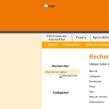
Christianisme
Family
SpirituEll
Aujourd'hui
Accueil
Présentation
Offres de dernièr
Recher
Utilisez notre 
Rechercher:
Mot-clé:
Catégorie:
Dominante:
Pays:
Age:
Catégories:
Mois de l'année:
Bed & Breakfast
Camp/Colonie
Organisateur:
Camping