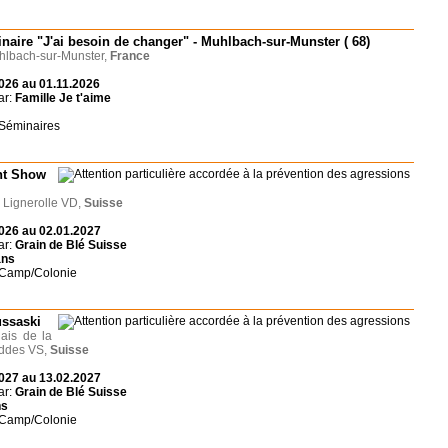
naire "J'ai besoin de changer" - Muhlbach-sur-Munster ( 68)
lbach-sur-Munster,
France
026 au 01.11.2026
ar:
Famille Je t'aime
 Séminaires
nt Show
 Lignerolle VD,
Suisse
026 au 02.01.2027
ar:
Grain de Blé Suisse
ans
 Camp/Colonie
ssaski
ais de la
iddes VS,
Suisse
027 au 13.02.2027
ar:
Grain de Blé Suisse
ns
 Camp/Colonie