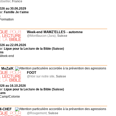
bwiller,
France
026 au 30.06.2029
ar:
Famille Je t'aime
s
 Formation
Week-end MAMZ'ELLES - automne
@Montfaucon (Jura),
Suisse
026 au 22.09.2026
ar:
Ligue pour la Lecture de la Bible (Suisse)
ans
 Week-end
MoZaïK
FOOT
@Voir sur notre site,
Suisse
026 au 16.10.2026
ar:
Ligue pour la Lecture de la Bible (Suisse)
 ans
 Camp/Colonie
I-CHEF
@Rougemont,
Suisse