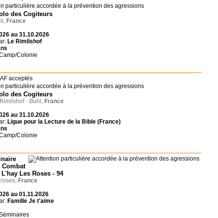
olo des Cogiteurs
l,
France
026 au 31.10.2026
ar:
Le Rimlishof
ans
 Camp/Colonie
olo des Cogiteurs
imlishof - Buhl,
France
026 au 31.10.2026
ar:
Ligue pour la Lecture de la Bible (France)
ans
 Camp/Colonie
naire
 Combat
- L'hay Les Roses - 94
 roses,
France
026 au 01.11.2026
ar:
Famille Je t'aime
 Séminaires