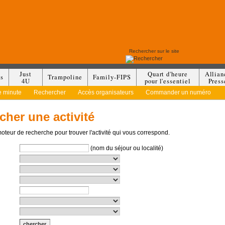
Just
Quart d'heure
Allian
es
Trampoline
Family-FIPS
4U
pour l'essentiel
Press
e minute
Rechercher
Accès organisateurs
Commander un numéro
cher une activité
moteur de recherche pour trouver l'activité qui vous correspond.
(nom du séjour ou localité)