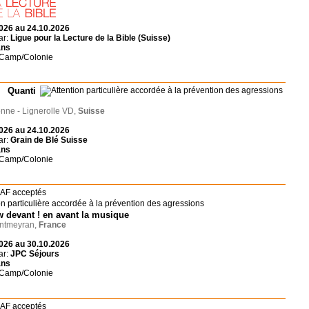
026 au 24.10.2026
ar:
Ligue pour la Lecture de la Bible (Suisse)
ans
 Camp/Colonie
i Quanti
ne - Lignerolle VD,
Suisse
026 au 24.10.2026
ar:
Grain de Blé Suisse
ans
 Camp/Colonie
 devant ! en avant la musique
tmeyran,
France
026 au 30.10.2026
ar:
JPC Séjours
ans
 Camp/Colonie