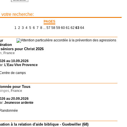
e votre recherche:
PAGES
1
2
3
4
5
6
7
8
...
57
58
59
60
61
62
63
64
ur
ération
, séniors pour Christ 2026
n,
France
026 au 10.09.2026
ar:
L'Eau Vive Provence
 Centre de camps
onnée pour Tous
inges,
France
026 au 20.09.2026
ar:
Jeunesse ardente
: Randonnée
tion à la relation d'aide biblique - Guebwiller (68)