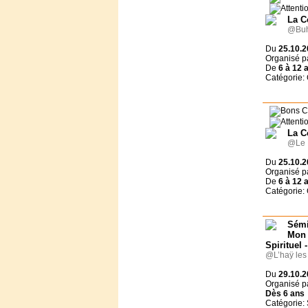
La C
@Buh
Du
25.10.2
Organisé p
De
6 à
12 
Catégorie:
La C
@Le R
Du
25.10.2
Organisé p
De
6 à
12 
Catégorie:
Sémi
Mon
Spirituel 
@L’haÿ les
Du
29.10.2
Organisé p
Dès
6 ans
Catégorie: