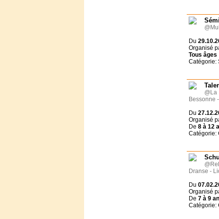
Sémi
@Muh
Du
29.10.2
Organisé p
Tous
âges
Catégorie:
Tale
@La
Bessonne -
Du
27.12.2
Organisé p
De
8 à
12 
Catégorie:
Schu
@Rel
Dranse - L
Du
07.02.2
Organisé p
De
7 à
9 a
Catégorie: