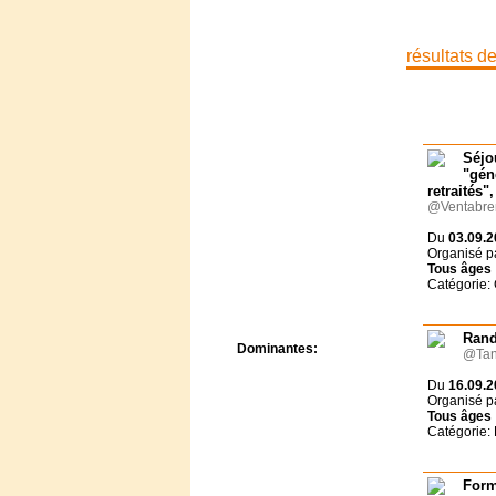
Centre de camps
Formation
Hôtel
résultats d
Location
Mission
Musée
Randonnée
Séjo
Rencontres
"gén
Retraite spirituelle
retraités"
Séjour linguistique
@Ventabre
Séjour solo
Du
03.09.2
Séminaires
Organisé p
Voyage
Tous
âges
Week-end
Catégorie:
Rand
Dominantes:
@Tan
Arts
Du
16.09.2
Foi/Spiritualité
Organisé p
Nature
Tous
âges
Catégorie
Scoutisme
Sport
Forma