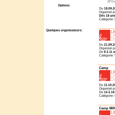
@Gue
Options:
Du
18.09.2
Bons CAF
Organisé p
Prévention Abus Sexuels
Dès
18 an
Catégorie:
Quelques organisateurs:
A Rocha France -
Courmettes
A.J.F - Le Temps des
Du
21.09.2
Vacances
Organisé p
De
8 à
11 
Adonia
Catégorie:
Agape Village
Antipodes-Evénements
Association des amis du
Camp 
foyer Roland
Bed & Breakfast
Centre de Vacances
Landersen
Du
11.10.2
Château du
Organisé p
Liebfrauenberg
De
14 à
18
Catégorie:
Communauté du Chemin
Neuf
CULTIVER LA VIE
Camp MIN
Famille Je t'aime