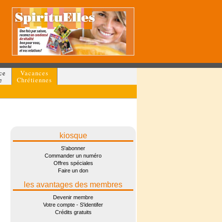
ce
Vacances
e
Chrétiennes
kiosque
S'abonner
Commander un numéro
Offres spéciales
Faire un don
les avantages des membres
Devenir membre
Votre compte - S'identifer
Crédits gratuits