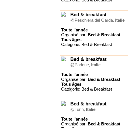
Famille Je t'aime
GBEU (Suisse)
Bed & breakfast
Gîte du Charron, certifié
ECO-LABEL
@Peschiera del Garda,
Italie
Grain de Blé Suisse
Toute l'année
Horizons France
Organisé par:
Bed & Breakfast
Jeunesse ardente
Tous
âges
JPC Séjours
Catégorie: Bed & Breakfast
La Grange
Le Chat perché
Le Rimlishof
Bed & breakfast
Le Tabor
@Padoue,
Italie
Ligue pour la Lecture de la
Bible (France)
Toute l'année
Ligue pour la Lecture de la
Organisé par:
Bed & Breakfast
Bible (Suisse)
Tous
âges
OM
Catégorie: Bed & Breakfast
Sailing Bandol, location de
voiliers
Surprise Reisen AG
Bed & breakfast
UCJG Alliance nationale
@Turin,
Italie
UCJG-YMCA France
Val de l'Hort
Toute l'année
Organisé par:
Bed & Breakfast
VCH Hôtels