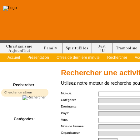
Christianisme
Just
Family
SpirituElles
Trampoline
Aujourd'hui
4U
Accueil
Présentation
Offres de dernière minute
Rechercher
Ac
Rechercher une activi
Utilisez notre moteur de recherche pour
Rechercher:
Mot-clé:
Catégorie:
Dominante:
Pays:
Catégories:
Age:
Bed & Breakfast
Mois de l'année:
Camp/Colonie
Organisateur:
Camping