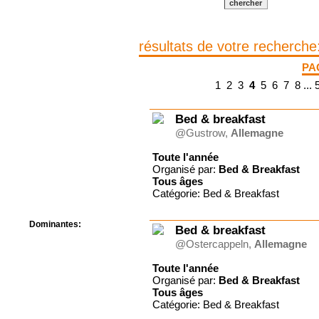
Centre de camps
Formation
Hôtel
résultats de votre recherche
Location
Mission
PA
Musée
1
2
3
4
5
6
7
8
...
Randonnée
Rencontres
Retraite spirituelle
Bed & breakfast
Séjour linguistique
@Gustrow,
Allemagne
Séjour solo
Séminaires
Toute l'année
Organisé par:
Bed & Breakfast
Voyage
Tous
âges
Week-end
Catégorie: Bed & Breakfast
Dominantes:
Bed & breakfast
Arts
@Ostercappeln,
Allemagne
Foi/Spiritualité
Nature
Toute l'année
Scoutisme
Organisé par:
Bed & Breakfast
Tous
âges
Sport
Catégorie: Bed & Breakfast