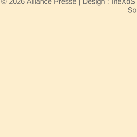
© 2026 Alliance Presse | Design :
IneXoS
So