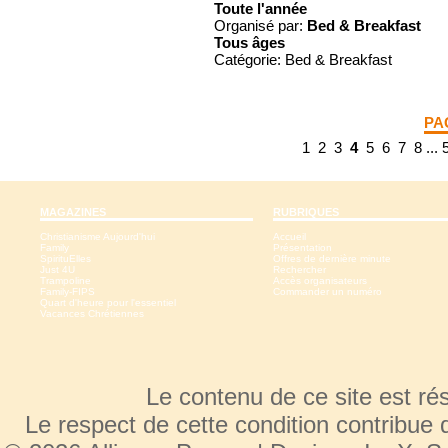
Toute l'année
Organisé par:
Bed & Breakfast
Tous
âges
Catégorie: Bed & Breakfast
PA
1
2
3
4
5
6
7
8
...
MAGAZINES
RUBRIQUES
Christianisme Aujourd'hui
Accueil
Family
Présentation
SpirituElles
Offres de dernière minute
Just 4U
Rechercher
Trampoline
Accès organisateurs
Family-FIPS
Commander un numéro
Quart d'heure pour l'essentiel
Vacances Chrétiennes
Le contenu de ce site est r
Le respect de cette condition contribue 