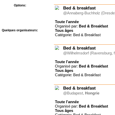
Options:
Bed & breakfast
Bons CAF
@Annaberg-Buchholz (Dresde
Prévention Abus Sexuels
Toute l'année
Organisé par:
Bed & Breakfast
Tous
âges
Quelques organisateurs:
Catégorie: Bed & Breakfast
A Rocha France -
Courmettes
Agape Village
Bed & breakfast
Antipodes-Evénements
@Wilhelmsdorf (Ravensburg, fr
Association l'Oasis
Auberge de Jeunesse
Toute l'année
Crans-Montana "Bella
Lui"
Organisé par:
Bed & Breakfast
Tous
âges
Bed & Breakfast
Catégorie: Bed & Breakfast
Casa Siloe
Communauté Don
Camillo-Montmirail
Bed & breakfast
Communauté du Chemin
Neuf
@Budapest,
Hongrie
Communauté du Chemin
Neuf Ephata Voyage
Toute l'année
Credo Schloss
Organisé par:
Bed & Breakfast
Unspunnen Gruppenhaus
Tous
âges
CULTIVER LA VIE
Catégorie: Bed & Breakfast