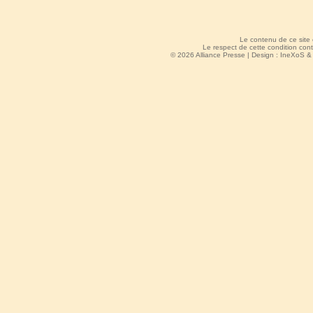
Le contenu de ce site
Le respect de cette condition cont
© 2026 Alliance Presse | Design :
IneXoS