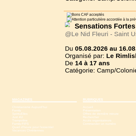
Sensations Fortes 
@Le Nid Fleuri - Saint 
Du
05.08.2026 au 16.08
Organisé par:
Le Rimlis
De
14 à
17 ans
Catégorie: Camp/Coloni
MAGAZINES
RUBRIQUES
Christianisme Aujourd'hui
Accueil
Family
Présentation
SpirituElles
Offres de dernière minute
Just 4U
Rechercher
Trampoline
Accès organisateurs
Family-FIPS
Commander un numéro
Quart d'heure pour l'essentiel
Vacances Chrétiennes