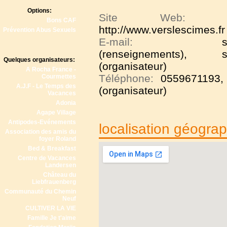
Options:
Site Web
Bons CAF
http://www.verslescimes.fr
Prévention Abus Sexuels
E-mail:
s
(renseignements), secr
Quelques organisateurs:
(organisateur)
A Rocha France -
Téléphone:
0559671193,
Courmettes
A.J.F - Le Temps des
(organisateur)
Vacances
Adonia
Agape Village
Antipodes-Evénements
localisation géogra
Association des amis du
foyer Roland
Bed & Breakfast
Centre de Vacances
Landersen
Château du
Liebfrauenberg
Communauté du Chemin
Neuf
CULTIVER LA VIE
Famille Je t'aime