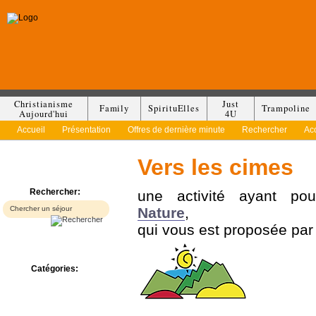
Christianisme
Just
Family
SpirituElles
Trampoline
Aujourd'hui
4U
Accueil
Présentation
Offres de dernière minute
Rechercher
Ac
Vers les cimes
Rechercher:
une activité ayant po
Nature
,
qui vous est proposée pa
Catégories:
Bed & Breakfast
Camp/Colonie
Camping