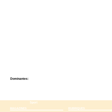
Centre de camps
Formation
Hôtel
Location
Mission
Musée
Randonnée
Rencontres
Retraite spirituelle
Séjour linguistique
Séjour solo
Séminaires
Voyage
Week-end
Dominantes:
Arts
Foi/Spiritualité
Nature
Scoutisme
Sport
MAGAZINES
RUBRIQUES