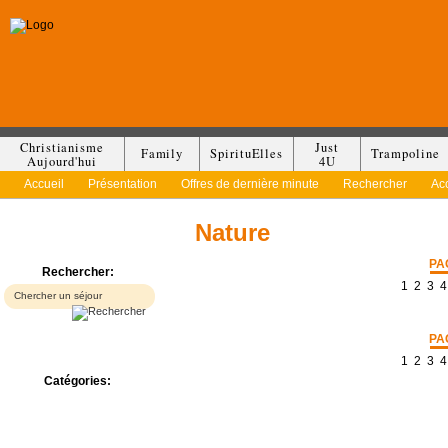
Christianisme
Just
Family
SpirituElles
Trampoline
Aujourd'hui
4U
Accueil
Présentation
Offres de dernière minute
Rechercher
Ac
Nature
PA
Rechercher:
1
2
3
4
PA
1
2
3
4
Catégories:
Bed & Breakfast
Camp/Colonie
Camping