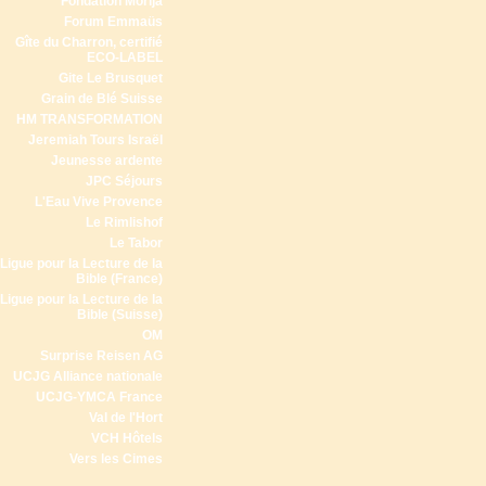
Fondation Morija
Forum Emmaüs
Gîte du Charron, certifié
ECO-LABEL
Gite Le Brusquet
Grain de Blé Suisse
HM TRANSFORMATION
Jeremiah Tours Israël
Jeunesse ardente
JPC Séjours
L'Eau Vive Provence
Le Rimlishof
Le Tabor
Ligue pour la Lecture de la
Bible (France)
Ligue pour la Lecture de la
Bible (Suisse)
OM
Surprise Reisen AG
UCJG Alliance nationale
UCJG-YMCA France
Val de l'Hort
VCH Hôtels
Vers les Cimes