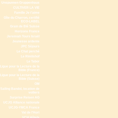
Unspunnen Gruppenhaus
CULTIVER LA VIE
Famille Je t'aime
Gîte du Charron, certifié
ECO-LABEL
Grain de Blé Suisse
Horizons France
Jeremiah Tours Israël
Jeunesse ardente
JPC Séjours
Le Chat perché
Le Rimlishof
Le Tabor
Ligue pour la Lecture de la
Bible (France)
Ligue pour la Lecture de la
Bible (Suisse)
OM
Sailing Bandol, location de
voiliers
Surprise Reisen AG
UCJG Alliance nationale
UCJG-YMCA France
Val de l'Hort
VCH Hôtels