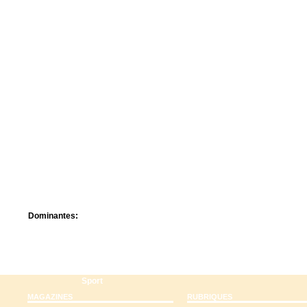
Centre de camps
Formation
Hôtel
Location
Mission
Musée
Randonnée
Rencontres
Retraite spirituelle
Séjour linguistique
Séjour solo
Séminaires
Voyage
Week-end
Dominantes:
Arts
Foi/Spiritualité
Nature
Scoutisme
Sport
MAGAZINES
RUBRIQUES