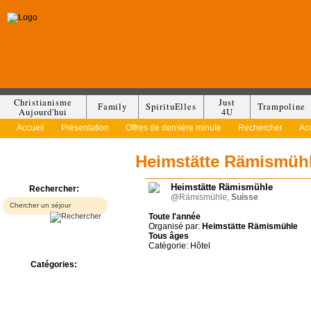
Christianisme
Just
Family
SpirituElles
Trampoline
Aujourd'hui
4U
Accueil
Présentation
Offres de dernière minute
Rechercher
Ac
Heimstätte Rämismüh
Heimstätte Rämismühle
Rechercher:
@Rämismühle,
Suisse
Toute l'année
Organisé par:
Heimstätte Rämismühle
Tous
âges
Catégorie: Hôtel
Catégories:
Bed & Breakfast
Camp/Colonie
Camping