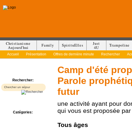
Christianisme
Just
Family
SpirituElles
Trampoline
Aujourd'hui
4U
Accueil
Présentation
Offres de dernière minute
Rechercher
Ac
Camp d'été prop
Parole prophéti
Rechercher:
futur
une activité ayant pour d
qui vous est proposée pa
Catégories:
Bed & Breakfast
Camp/Colonie
Tous
âges
Camping