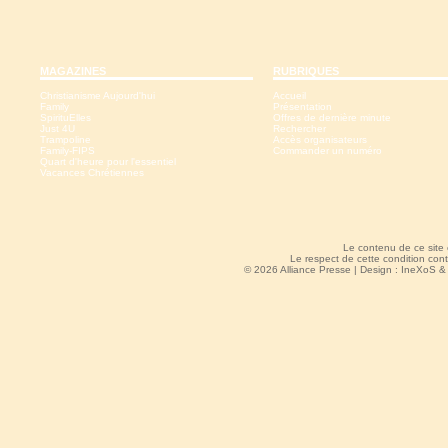
MAGAZINES
RUBRIQUES
Christianisme Aujourd'hui
Accueil
Family
Présentation
SpirituElles
Offres de dernière minute
Just 4U
Rechercher
Trampoline
Accès organisateurs
Family-FIPS
Commander un numéro
Quart d'heure pour l'essentiel
Vacances Chrétiennes
Le contenu de ce site
Le respect de cette condition cont
© 2026 Alliance Presse | Design :
IneXoS