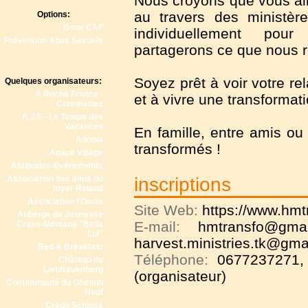
Nous croyons que vous all
au travers des ministèr
Options:
Bons CAF
individuellement po
Prévention Abus Sexuels
partagerons ce que nous 
Soyez prêt à voir votre re
Quelques organisateurs:
A Rocha France -
et à vivre une transformati
Courmettes
A.J.F - Le Temps des
Vacances
En famille, entre amis ou
Adonia
transformés !
Agape Village
Antipodes-Evénements
Association des amis du
inscriptions
foyer Roland
Association l'Oasis
Site Web:
https://www.hmt
Auberge de Jeunesse
E-mail:
hmtransfo@gmai
Crans-Montana "Bella
Lui"
harvest.ministries.tk@gma
Bed & Breakfast
Téléphone:
0677237271,
Château du
Liebfrauenberg
(organisateur)
Communauté du Chemin
Neuf
Credo Schloss