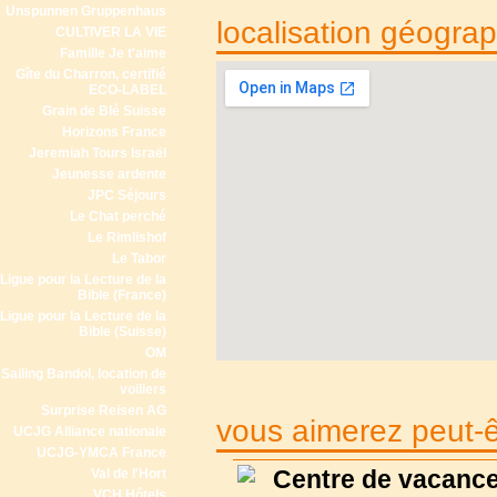
Unspunnen Gruppenhaus
localisation géogra
CULTIVER LA VIE
Famille Je t'aime
Gîte du Charron, certifié
ECO-LABEL
Grain de Blé Suisse
Horizons France
Jeremiah Tours Israël
Jeunesse ardente
JPC Séjours
Le Chat perché
Le Rimlishof
Le Tabor
Ligue pour la Lecture de la
Bible (France)
Ligue pour la Lecture de la
Bible (Suisse)
OM
Sailing Bandol, location de
voiliers
Surprise Reisen AG
vous aimerez peut-êt
UCJG Alliance nationale
UCJG-YMCA France
Centre de vacance
Val de l'Hort
VCH Hôtels