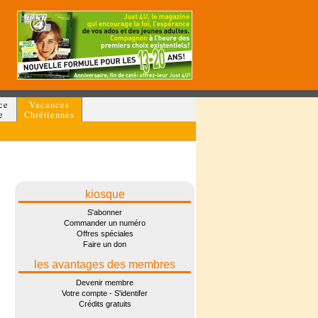
ce
Vacances
e
Chrétiennes
kiosque
S'abonner
Commander un numéro
Offres spéciales
Faire un don
les avantages des membres
Devenir membre
Votre compte - S'identifer
Crédits gratuits