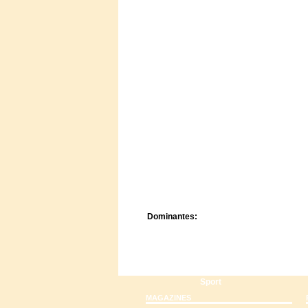
Centre de camps
Formation
Hôtel
Location
Mission
Musée
Randonnée
Rencontres
Retraite spirituelle
Séjour linguistique
Séjour solo
Séminaires
Voyage
Week-end
Dominantes:
Arts
Foi/Spiritualité
Nature
Scoutisme
Sport
MAGAZINES