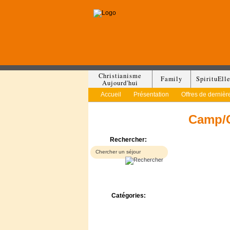
Christianisme
Family
SpirituEll
Aujourd'hui
Accueil
Présentation
Offres de dernièr
Camp/C
Rechercher:
Catégories:
Bed & Breakfast
Camp/Colonie
Camping