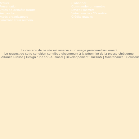
Accueil
S'abonner
Présentation
Commander un numéro
Offres de dernière minute
Devenir membre
Rechercher
Votre compte - S'identifer
Accès organisateurs
Crédits gratuits
Commander un numéro
Le contenu de ce site est réservé à un usage personnel seulement.
Le respect de cette condition contribue directement à la pérennité de la presse chrétienne.
 Alliance Presse | Design :
IneXoS
&
Ismaël
| Développement :
IneXoS
| Maintenance :
Solutio