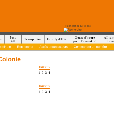
Just
Quart d'heure
Allian
es
Trampoline
Family-FIPS
4U
pour l'essentiel
Press
e minute
Rechercher
Accès organisateurs
Commander un numéro
olonie
PAGES
1
2
3
4
PAGES
1
2
3
4