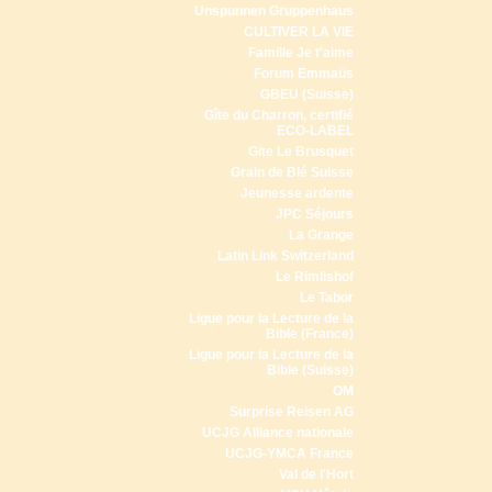
Unspunnen Gruppenhaus
CULTIVER LA VIE
Famille Je t'aime
Forum Emmaüs
GBEU (Suisse)
Gîte du Charron, certifié
ECO-LABEL
Gite Le Brusquet
Grain de Blé Suisse
Jeunesse ardente
JPC Séjours
La Grange
Latin Link Switzerland
Le Rimlishof
Le Tabor
Ligue pour la Lecture de la
Bible (France)
Ligue pour la Lecture de la
Bible (Suisse)
OM
Surprise Reisen AG
UCJG Alliance nationale
UCJG-YMCA France
Val de l'Hort