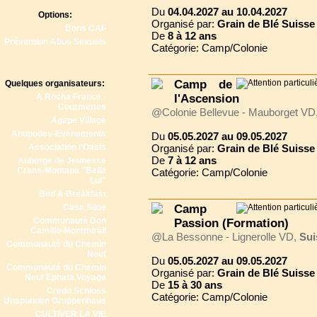
Du
04.04.2027 au 10.04.2027
Options:
Organisé par:
Grain de Blé Suisse
Bons CAF
De
8 à
12 ans
Prévention Abus Sexuels
Catégorie: Camp/Colonie
Camp de
Quelques organisateurs:
A Rocha France -
l'Ascension
Courmettes
@Colonie Bellevue - Mauborget VD
Agape Village
Antipodes-Evénements
Du
05.05.2027 au 09.05.2027
Association l'Oasis
Organisé par:
Grain de Blé Suisse
De
7 à
12 ans
Auberge de Jeunesse
Crans-Montana "Bella
Catégorie: Camp/Colonie
Lui"
Bed & Breakfast
Casa Siloe
Camp
Communauté Don
Passion (Formation)
Camillo-Montmirail
@La Bessonne - Lignerolle VD,
Sui
Communauté du Chemin
Neuf
Du
05.05.2027 au 09.05.2027
Communauté du Chemin
Organisé par:
Grain de Blé Suisse
Neuf Ephata Voyage
De
15 à
30 ans
Credo Schloss
Catégorie: Camp/Colonie
Unspunnen Gruppenhaus
CULTIVER LA VIE