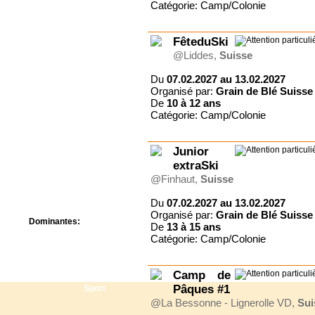
Catégorie: Camp/Colonie
Centre de camps
Formation
Hôtel
FêteduSki
Location
@Liddes,
Suisse
Mission
Musée
Du
07.02.2027 au 13.02.2027
Randonnée
Organisé par:
Grain de Blé Suisse
Rencontres
De
10 à
12 ans
Retraite spirituelle
Catégorie: Camp/Colonie
Séjour linguistique
Séjour solo
Junior
Séminaires
extraSki
Voyage
@Finhaut,
Suisse
Week-end
Du
07.02.2027 au 13.02.2027
Organisé par:
Grain de Blé Suisse
Dominantes:
De
13 à
15 ans
Arts
Catégorie: Camp/Colonie
Foi/Spiritualité
Nature
Camp de
Scoutisme
Pâques #1
Sport
@La Bessonne - Lignerolle VD,
Sui