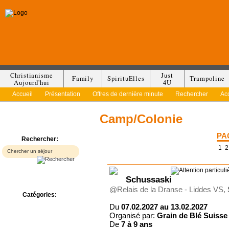
Christianisme
Just
Family
SpirituElles
Trampoline
Aujourd'hui
4U
Accueil
Présentation
Offres de dernière minute
Rechercher
Ac
Camp/Colonie
PA
Rechercher:
1
2
Schussaski
@Relais de la Dranse - Liddes VS,
Catégories:
Bed & Breakfast
Du
07.02.2027 au 13.02.2027
Camp/Colonie
Organisé par:
Grain de Blé Suisse
De
7 à
9 ans
Camping