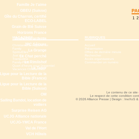
Famille Je t'aime
PA
GBEU (Suisse)
Gîte du Charron, certifié
1
2
ECO-LABEL
Grain de Blé Suisse
Horizons France
MAGAZINES
RUBRIQUES
Jeunesse ardente
JPC Séjours
Christianisme Aujourd'hui
Accueil
Family
Présentation
La Grange
SpirituElles
Offres de dernière minute
Just 4U
Rechercher
Le Chat perché
Trampoline
Accès organisateurs
Le Rimlishof
Family-FIPS
Commander un numéro
Quart d'heure pour l'essentiel
Le Tabor
Vacances Chrétiennes
Ligue pour la Lecture de la
Bible (France)
Ligue pour la Lecture de la
Bible (Suisse)
Le contenu de ce site
OM
Le respect de cette condition cont
© 2026 Alliance Presse | Design :
IneXoS
Sailing Bandol, location de
voiliers
Surprise Reisen AG
UCJG Alliance nationale
UCJG-YMCA France
Val de l'Hort
VCH Hôtels