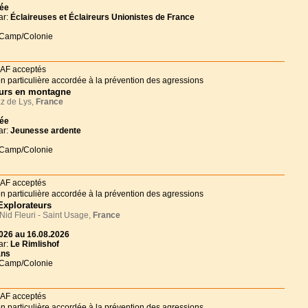
née
ar:
Éclaireuses et Éclaireurs Unionistes de France
 Camp/Colonie
urs en montagne
z de Lys,
France
née
ar:
Jeunesse ardente
 Camp/Colonie
Explorateurs
id Fleuri - Saint Usage,
France
026 au 16.08.2026
ar:
Le Rimlishof
ans
 Camp/Colonie