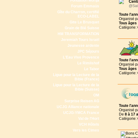
Fondation Morija
Cent
@Sai
Forum Emmaüs
Gîte du Charron, certifié
Toute l'an
ECO-LABEL
Organisé p
Gite Le Brusquet
Tous
âges
Catégorie:
Grain de Blé Suisse
HM TRANSFORMATION
Jeremiah Tours Israël
Jeunesse ardente
JPC Séjours
L'Eau Vive Provence
Toute l'an
Le Rimlishof
Organisé p
Tous
âges
Le Tabor
Catégorie:
Ligue pour la Lecture de la
Bible (France)
Ligue pour la Lecture de la
Bible (Suisse)
OM
Surprise Reisen AG
Toute l'an
UCJG Alliance nationale
Organisé p
UCJG-YMCA France
De
8 à
17 
Val de l'Hort
Catégorie:
VCH Hôtels
Vers les Cimes