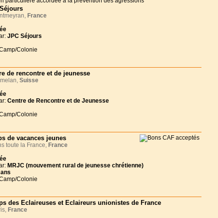
Séjours
tmeyran,
France
née
ar:
JPC Séjours
 Camp/Colonie
re de rencontre et de jeunesse
melan,
Suisse
née
ar:
Centre de Rencontre et de Jeunesse
 Camp/Colonie
s de vacances jeunes
 toute la France,
France
née
ar:
MRJC (mouvement rural de jeunesse chrétienne)
 ans
 Camp/Colonie
s des Eclaireuses et Eclaireurs unionistes de France
is,
France