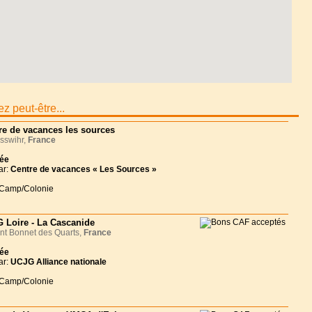
z peut-être...
re de vacances les sources
sswihr,
France
née
ar:
Centre de vacances « Les Sources »
 Camp/Colonie
 Loire - La Cascanide
t Bonnet des Quarts,
France
née
ar:
UCJG Alliance nationale
 Camp/Colonie