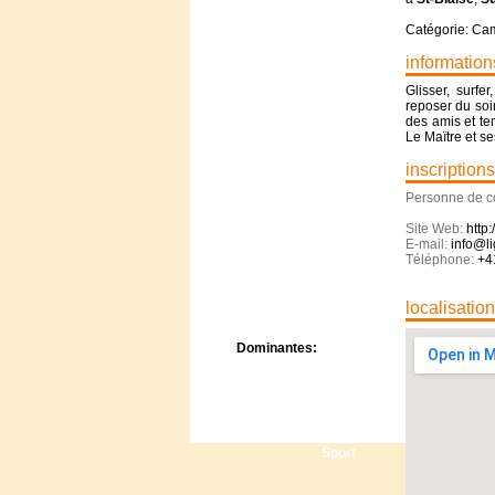
Centre de camps
Catégorie: Ca
Formation
Hôtel
information
Location
Glisser, surfe
Mission
reposer du soi
Musée
des amis et te
Randonnée
Le Maïtre et s
Rencontres
inscriptions
Retraite spirituelle
Personne de c
Séjour linguistique
Séjour solo
Site Web:
http
Séminaires
E-mail:
info@li
Téléphone:
+4
Voyage
Week-end
localisatio
Dominantes:
Arts
Foi/Spiritualité
Nature
Scoutisme
Sport