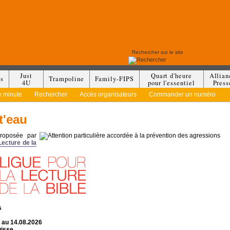
Just
Quart d'heure
Allian
es
Trampoline
Family-FIPS
4U
pour l'essentiel
Press
e minute
Rechercher
Accès organisateurs
Commander un numéro
t'eau
proposée par
Lecture de la
s
 au 14.08.2026
isse