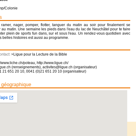
mp/Colonie
s
r, ramer, nager, pomper, flotter, tanguer du matin au soir pour finalement se
r au matin. Une semaine les pieds dans l'eau du lac de Neuchâtel pour te faire
nter plein de sports fun dans, sur et sous l'eau. Un rendez-vous quotidien avec
es belles histoires est aussi au programme.
ontact:
>Ligue pour la Lecture de la Bible
://www.liche.ch/poteau
,
http://www.ligue.ch/
gue.ch (renseignements), activites@ligue.ch (organisateur)
1 21 651 20 10, 0041 (0)21 651 20 10 (organisateur)
n géographique