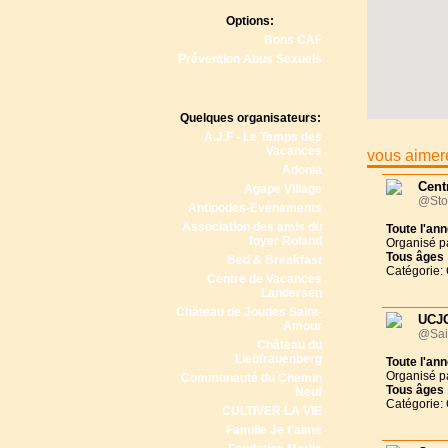
Options:
Bons CAF
Prévention Abus Sexuels
Quelques organisateurs:
A.J.F - Le Temps des
Vacances
vous aimere
Adonia
Cent
Agape Village
@Sto
Antipodes-Evénements
Association des amis du
Toute l'an
foyer Roland
Organisé p
Tous
âges
Bed & Breakfast
Catégorie:
Centre de Vacances
Landersen
Château de Joudes Saint-
UCJG
Amour
@Sain
Château du
Liebfrauenberg
Toute l'an
Organisé p
Communauté du Chemin
Tous
âges
Neuf
Catégorie:
CULTIVER LA VIE
Famille Je t'aime