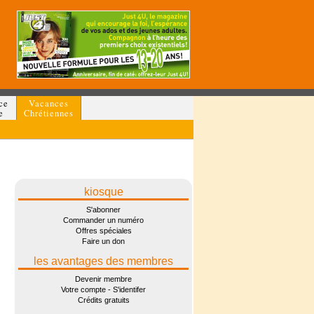
ce
Vacances
e
Chrétiennes
kiosque
S'abonner
Commander un numéro
Offres spéciales
Faire un don
les avantages des membres
Devenir membre
Votre compte - S'identifer
Crédits gratuits