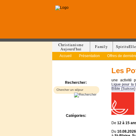
Christianisme
Family
SpirituEll
Aujourd'hui
Accueil
Présentation
Offres de dernièr
Les Po
une activité 
Rechercher:
Ligue pour la 
Bible (Suisse)
Catégories:
Bed & Breakfast
De
12 à
15 an
Camp/Colonie
Du
10.08.2026
Camping
à
St-Blaise
,
Su