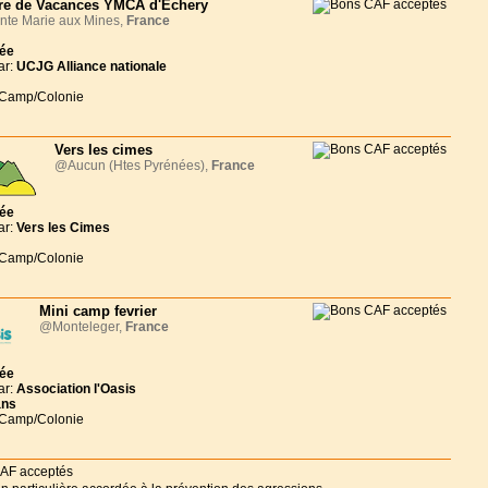
re de Vacances YMCA d'Echery
nte Marie aux Mines,
France
née
ar:
UCJG Alliance nationale
 Camp/Colonie
Vers les cimes
@Aucun (Htes Pyrénées),
France
née
ar:
Vers les Cimes
 Camp/Colonie
Mini camp fevrier
@Monteleger,
France
née
ar:
Association l'Oasis
ans
 Camp/Colonie