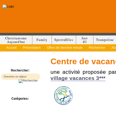
Christianisme
Just
Family
SpirituElles
Trampoline
Aujourd'hui
4U
Accueil
Présentation
Offres de dernière minute
Rechercher
Ac
Centre de vacanc
Rechercher:
une activité proposée p
village vacances 3***
Catégories:
Bed & Breakfast
Camp/Colonie
Camping