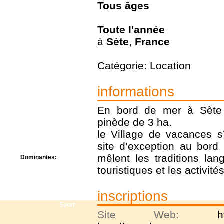
Tous
âges
Centre de camps
Formation
Hôtel
Toute l'année
Location
à
Sète
,
France
Mission
Musée
Randonnée
Catégorie: Location
Rencontres
Retraite spirituelle
informations
Séjour linguistique
Séjour solo
En bord de mer à Sète 
Séminaires
Voyage
pinède de 3 ha.
Week-end
le Village de vacances s
site d’exception au bord
mêlent les traditions la
Dominantes:
Arts
touristiques et les activité
Foi/Spiritualité
Nature
inscriptions
Scoutisme
Sport
Site Web:
h