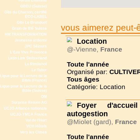
Forum Emmaüs
GBEU (Suisse)
Gîte du Charron, certifié
ECO-LABEL
Gite Le Brusquet
vous aimerez peut-êt
Grain de Blé Suisse
HM TRANSFORMATION
Location
Jeunesse ardente
JPC Séjours
@-Vienne,
France
L'Eau Vive Provence
Latin Link Switzerland
Toute l'année
Le Rimlishof
Le Tabor
Organisé par:
CULTIVER
Ligue pour la Lecture de la
Tous
âges
Bible (France)
Catégorie: Location
Ligue pour la Lecture de la
Bible (Suisse)
OM
Surprise Reisen AG
Foyer d'accue
UCJG Alliance nationale
autogestion
UCJG-YMCA France
Val de l'Hort
@Miolet (gard),
France
VCH Hôtels
Vers les Cimes
Toute l'année