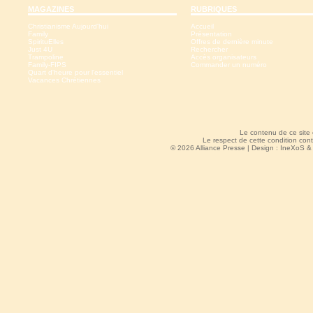
MAGAZINES
RUBRIQUES
Christianisme Aujourd'hui
Accueil
Family
Présentation
SpirituElles
Offres de dernière minute
Just 4U
Rechercher
Trampoline
Accès organisateurs
Family-FIPS
Commander un numéro
Quart d'heure pour l'essentiel
Vacances Chrétiennes
Le contenu de ce site
Le respect de cette condition cont
© 2026 Alliance Presse | Design :
IneXoS