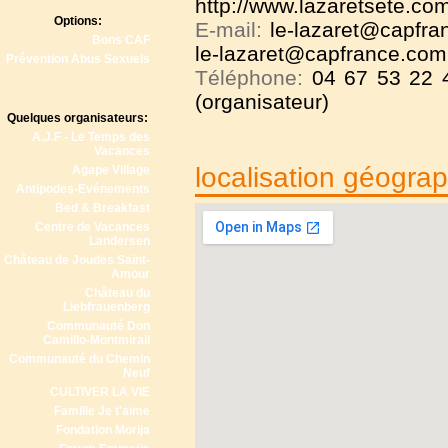
http://www.lazaretsete.co
Options:
E-mail:
le-lazaret@capfra
Bons CAF
le-lazaret@capfrance.com 
Prévention Abus Sexuels
Téléphone:
04 67 53 22 
(organisateur)
Quelques organisateurs:
A.J.F - Le Temps des
Vacances
localisation géogra
Agape Village
Antipodes-Evénements
Bed & Breakfast
Centre de Vacances
Landersen
Château de Joudes Saint-
Amour
Château du
Liebfrauenberg
Communauté Don
Camillo-Montmirail
Communauté du Chemin
Neuf
CULTIVER LA VIE
Famille Je t'aime
Fondation Morija