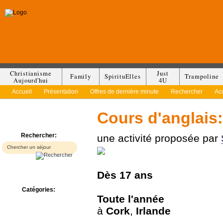
Christianisme
Just
Family
SpirituElles
Trampoline
Aujourd'hui
4U
Accueil
Présentation
Offres de dernière minute
Rechercher
Ac
Cours d'anglais:
Rechercher:
une activité proposée par
Dès
17 ans
Catégories:
Toute l'année
Bed & Breakfast
Camp/Colonie
à
Cork
,
Irlande
Camping