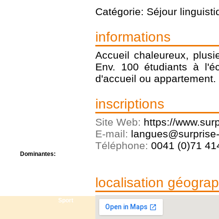
Centre de camps
Catégorie: Séjour linguist
Formation
Hôtel
Location
informations
Mission
Musée
Accueil chaleureux, plusie
Randonnée
Env. 100 étudiants à l'é
Rencontres
d'accueil ou appartement.
Retraite spirituelle
Séjour linguistique
Séjour solo
inscriptions
Séminaires
Voyage
Site Web:
https://www.surp
Week-end
E-mail:
langues@surprise-
Téléphone:
0041 (0)71 414
Dominantes:
Arts
Foi/Spiritualité
localisation géogra
Nature
Scoutisme
Sport