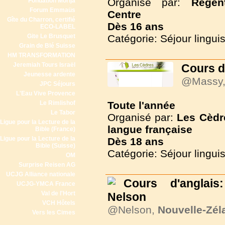
Organisé par:
Regen
Fondation Morija
Forum Emmaüs
Centre
Gîte du Charron, certifié
Dès
16 ans
ECO-LABEL
Gite Le Brusquet
Catégorie: Séjour lingui
Grain de Blé Suisse
HM TRANSFORMATION
Jeremiah Tours Israël
Cours de
Jeunesse ardente
@Massy
JPC Séjours
L'Eau Vive Provence
Le Rimlishof
Toute l'année
Le Tabor
Organisé par:
Les Cèdr
Ligue pour la Lecture de la
langue française
Bible (France)
Ligue pour la Lecture de la
Dès
18 ans
Bible (Suisse)
Catégorie: Séjour lingui
OM
Surprise Reisen AG
UCJG Alliance nationale
Cours d'anglais
UCJG-YMCA France
Val de l'Hort
Nelson
VCH Hôtels
@Nelson,
Nouvelle-Zél
Vers les Cimes