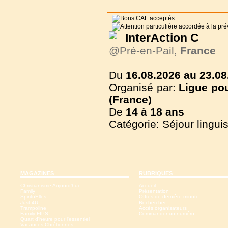
InterAction C
@Pré-en-Pail,
France
Du
16.08.2026 au 23.08
Organisé par:
Ligue pou
(France)
De
14 à
18 ans
Catégorie: Séjour lingui
MAGAZINES
RUBRIQUES
Christianisme Aujourd'hui
Accueil
Family
Présentation
SpirituElles
Offres de dernière minute
Just 4U
Rechercher
Trampoline
Accès organisateurs
Family-FIPS
Commander un numéro
Quart d'heure pour l'essentiel
Vacances Chrétiennes