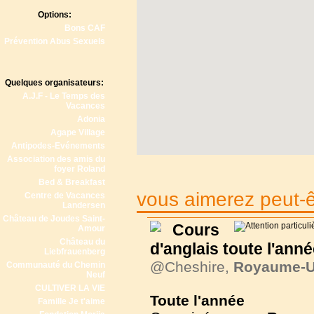
Options:
Bons CAF
Prévention Abus Sexuels
Quelques organisateurs:
A.J.F - Le Temps des
Vacances
Adonia
Agape Village
Antipodes-Evénements
Association des amis du
foyer Roland
Bed & Breakfast
vous aimerez peut-êt
Centre de Vacances
Landersen
Château de Joudes Saint-
Cours
Amour
Château du
d'anglais toute l'ann
Liebfrauenberg
@Cheshire,
Royaume-U
Communauté du Chemin
Neuf
CULTIVER LA VIE
Toute l'année
Famille Je t'aime