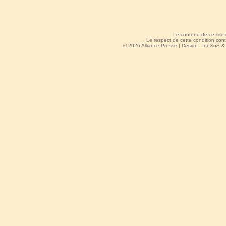
Le contenu de ce site
Le respect de cette condition cont
© 2026 Alliance Presse | Design :
IneXoS