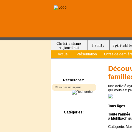
Christianisme
Family
SpirituEll
Aujourd'hui
Accueil
Présentation
Offres de dernièr
Découve
famille
Rechercher:
une activité a
qui vous est p
Tous
âges
Catégories:
Toute l'année
Bed & Breakfast
à
Muhlbach su
Camp/Colonie
Catégorie: Mu
Camping