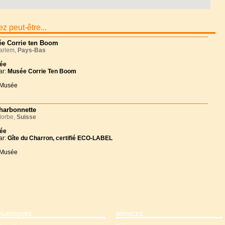
z peut-être...
e Corrie ten Boom
rlem,
Pays-Bas
née
ar:
Musée Corrie Ten Boom
 Musée
harbonnette
lorbe,
Suisse
née
ar:
Gîte du Charron, certifié ECO-LABEL
 Musée
RUBRIQUES
SERVICES