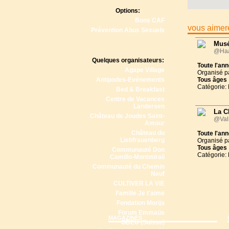
Options:
Bons CAF
vous aimere
Prévention Abus Sexuels
Musé
@Haa
Quelques organisateurs:
Toute l'an
Agape Village
Organisé p
Antipodes-Evénements
Tous
âges
Catégorie:
Bed & Breakfast
Centre de Vacances
Landersen
La C
Château de Joudes Saint-
@Val
Amour
Château du
Toute l'an
Liebfrauenberg
Organisé p
Tous
âges
Communauté Don
Catégorie:
Camillo-Montmirail
Communauté du Chemin
Neuf
CULTIVER LA VIE
Famille Je t'aime
Fondation Morija
Forum Emmaüs
MAGAZINES
GBEU (Suisse)