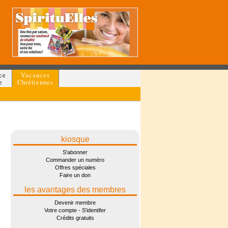
ce
Vacances
e
Chrétiennes
kiosque
S'abonner
Commander un numéro
Offres spéciales
Faire un don
les avantages des membres
Devenir membre
Votre compte - S'identifer
Crédits gratuits