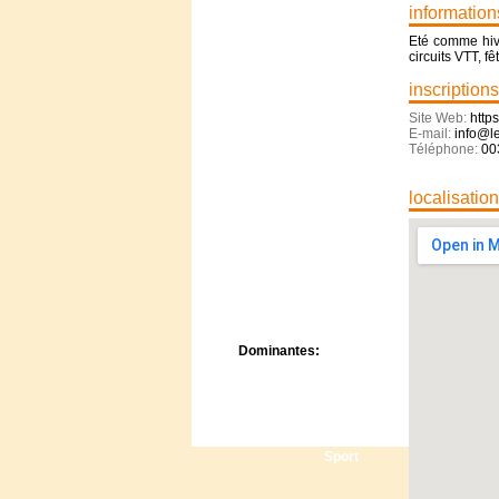
Centre de camps
information
Formation
Eté comme hive
Hôtel
circuits VTT, f
Location
inscriptions
Mission
Musée
Site Web:
http
E-mail:
info@le
Randonnée
Téléphone:
00
Rencontres
Retraite spirituelle
localisatio
Séjour linguistique
Séjour solo
Séminaires
Voyage
Week-end
Dominantes:
Arts
Foi/Spiritualité
Nature
Scoutisme
Sport