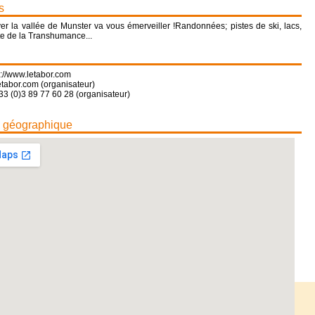
s
r la vallée de Munster va vous émerveiller !Randonnées; pistes de ski, lacs,
ête de la Transhumance...
s://www.letabor.com
tabor.com (organisateur)
33 (0)3 89 77 60 28 (organisateur)
n géographique