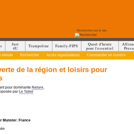
Just
Quart d'heure
Allian
es
Trampoline
Family-FIPS
4U
pour l'essentiel
Press
e minute
Rechercher
Accès organisateurs
Commander un numéro
rte de la région et loisirs pour
s
yant pour dominante
Nature
,
roposée par
Le Tabor
r Munster
,
France
sée