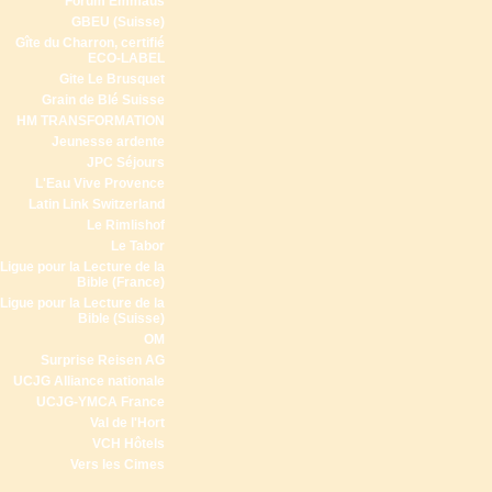
Forum Emmaüs
GBEU (Suisse)
Gîte du Charron, certifié
ECO-LABEL
Gite Le Brusquet
Grain de Blé Suisse
HM TRANSFORMATION
Jeunesse ardente
JPC Séjours
L'Eau Vive Provence
Latin Link Switzerland
Le Rimlishof
Le Tabor
Ligue pour la Lecture de la
Bible (France)
Ligue pour la Lecture de la
Bible (Suisse)
OM
Surprise Reisen AG
UCJG Alliance nationale
UCJG-YMCA France
Val de l'Hort
VCH Hôtels
Vers les Cimes