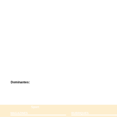
Centre de camps
Formation
Hôtel
Location
Mission
Musée
Randonnée
Rencontres
Retraite spirituelle
Séjour linguistique
Séjour solo
Séminaires
Voyage
Week-end
Dominantes:
Arts
Foi/Spiritualité
Nature
Scoutisme
Sport
MAGAZINES
RUBRIQUES