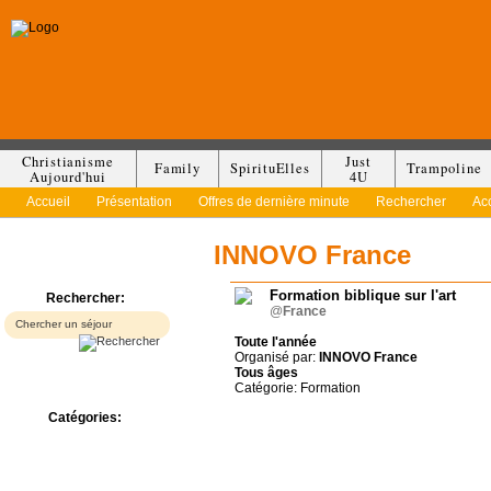
Christianisme
Just
Family
SpirituElles
Trampoline
Aujourd'hui
4U
Accueil
Présentation
Offres de dernière minute
Rechercher
Ac
INNOVO France
Formation biblique sur l'art
Rechercher:
@
France
Toute l'année
Organisé par:
INNOVO France
Tous
âges
Catégorie: Formation
Catégories:
Bed & Breakfast
Camp/Colonie
Camping