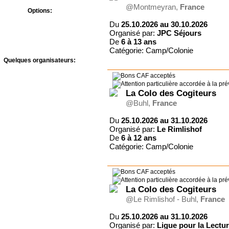
@Montmeyran,
France
Options:
Bons CAF
Du
25.10.2026 au 30.10.2026
Prévention Abus Sexuels
Organisé par:
JPC Séjours
De
6 à
13 ans
Catégorie: Camp/Colonie
Quelques organisateurs:
A Rocha France -
Courmettes
A.J.F - Le Temps des
La Colo des Cogiteurs
Vacances
@Buhl,
France
Adonia
Agape Village
Du
25.10.2026 au 31.10.2026
Antipodes-Evénements
Organisé par:
Le Rimlishof
Association des amis du
De
6 à
12 ans
foyer Roland
Catégorie: Camp/Colonie
Bed & Breakfast
Centre de Vacances
Landersen
Château de Joudes Saint-
Amour
La Colo des Cogiteurs
Château du
@Le Rimlishof - Buhl,
France
Liebfrauenberg
Communauté du Chemin
Du
25.10.2026 au 31.10.2026
Neuf
Organisé par:
Ligue pour la Lectur
CULTIVER LA VIE