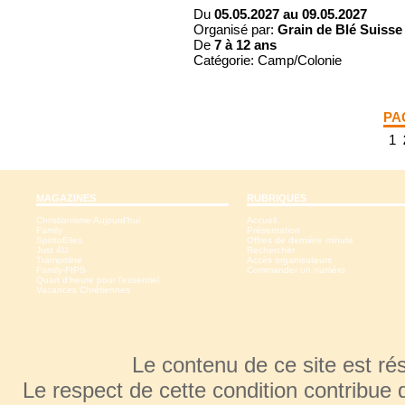
Du
05.05.2027 au 09.05.2027
Organisé par:
Grain de Blé Suisse
De
7 à
12 ans
Catégorie: Camp/Colonie
PA
1
MAGAZINES
RUBRIQUES
Christianisme Aujourd'hui
Accueil
Family
Présentation
SpirituElles
Offres de dernière minute
Just 4U
Rechercher
Trampoline
Accès organisateurs
Family-FIPS
Commander un numéro
Quart d'heure pour l'essentiel
Vacances Chrétiennes
Le contenu de ce site est r
Le respect de cette condition contribue 