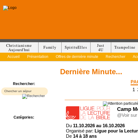
Christianisme
Just
Family
SpirituElles
Trampoline
Aujourd'hui
4U
Accueil
Présentation
Offres de dernière minute
Rechercher
Ac
Dernière Minute...
PA
Rechercher:
1
Camp M
@Voir sur 
Catégories:
Bed & Breakfast
Du
11.10.2026 au 16.10.2026
Camp/Colonie
Organisé par:
Ligue pour la Lectur
Camping
De
14 à
18 ans