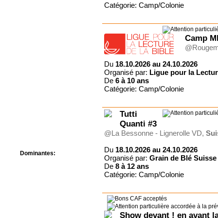
Centre de camps
Catégorie: Camp/Colonie
Formation
Hôtel
Location
Camp M
Mission
@Rougem
Musée
Randonnée
Du
18.10.2026 au 24.10.2026
Rencontres
Organisé par:
Ligue pour la Lectur
Retraite spirituelle
De
6 à
10 ans
Séjour linguistique
Catégorie: Camp/Colonie
Séjour solo
Séminaires
Tutti
Voyage
Quanti #3
Week-end
@La Bessonne - Lignerolle VD,
Sui
Du
18.10.2026 au 24.10.2026
Dominantes:
Organisé par:
Grain de Blé Suisse
Arts
De
8 à
12 ans
Foi/Spiritualité
Catégorie: Camp/Colonie
Nature
Scoutisme
Sport
Show devant ! en avant l