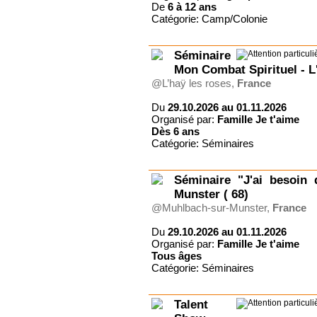
De
6 à
12 ans
Famille Je t'aime
Catégorie: Camp/Colonie
Fondation Morija
Forum Emmaüs
Gîte du Charron, certifié
Séminaire
ECO-LABEL
Mon Combat Spirituel - L
Gite Le Brusquet
@L’haÿ les roses,
France
Grain de Blé Suisse
Jeremiah Tours Israël
Du
29.10.2026 au 01.11.2026
Jeunesse ardente
Organisé par:
Famille Je t'aime
JPC Séjours
Dès
6 ans
L'Eau Vive Provence
Catégorie: Séminaires
Le Rimlishof
Le Tabor
Séminaire "J'ai besoin
Ligue pour la Lecture de la
Bible (France)
Munster ( 68)
Ligue pour la Lecture de la
@Muhlbach-sur-Munster,
France
Bible (Suisse)
OM
Du
29.10.2026 au 01.11.2026
Surprise Reisen AG
Organisé par:
Famille Je t'aime
Tous
âges
UCJG Alliance nationale
Catégorie: Séminaires
UCJG-YMCA France
Val de l'Hort
VCH Hôtels
Talent
Vers les Cimes