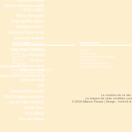
Fondation Morija
Gîte du Charron, certifié
ECO-LABEL
Gite Le Brusquet
Grain de Blé Suisse
Horizons France
Jeremiah Tours Israël
Jeunesse ardente
MAGAZINES
RUBRIQUES
JPC Séjours
L'Eau Vive Provence
Christianisme Aujourd'hui
Accueil
Family
Présentation
Le Rimlishof
SpirituElles
Offres de dernière minute
Just 4U
Le Tabor
Rechercher
Trampoline
Accès organisateurs
Ligue pour la Lecture de la
Family-FIPS
Commander un numéro
Quart d'heure pour l'essentiel
Bible (France)
Vacances Chrétiennes
Ligue pour la Lecture de la
Bible (Suisse)
OM
Surprise Reisen AG
Le contenu de ce site
UCJG Alliance nationale
Le respect de cette condition cont
© 2026 Alliance Presse | Design :
IneXoS
UCJG-YMCA France
Val de l'Hort
VCH Hôtels
Vers les Cimes