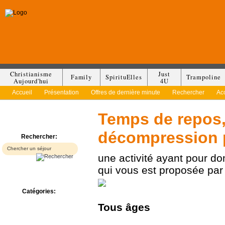
Christianisme
Just
Family
SpirituElles
Trampoline
Aujourd'hui
4U
Accueil
Présentation
Offres de dernière minute
Rechercher
Ac
Temps de repos,
décompression 
Rechercher:
une activité ayant pour d
qui vous est proposée pa
Catégories:
Bed & Breakfast
Tous
âges
Camp/Colonie
Camping