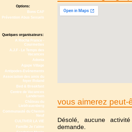
Options:
Bons CAF
Prévention Abus Sexuels
Quelques organisateurs:
A Rocha France -
Courmettes
A.J.F - Le Temps des
Vacances
Adonia
Agape Village
Antipodes-Evénements
Association des amis du
foyer Roland
Bed & Breakfast
Centre de Vacances
Landersen
vous aimerez peut-êt
Château du
Liebfrauenberg
Communauté du Chemin
Neuf
Désolé, aucune activit
CULTIVER LA VIE
demande.
Famille Je t'aime