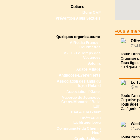
Options:
Bons CAF
Prévention Abus Sexuels
vous aimere
Quelques organisateurs:
Offr
A Rocha France -
@Cra
Courmettes
A.J.F - Le Temps des
Toute l'an
Vacances
Organisé p
Tous
âges
Adonia
Catégorie:
Agape Village
Antipodes-Evénements
Association des amis du
Le T
foyer Roland
@Muh
Association l'Oasis
Toute l'an
Auberge de Jeunesse
Organisé p
Crans-Montana "Bella
Tous
âges
Lui"
Catégorie:
Bed & Breakfast
Château du
Liebfrauenberg
Week
Communauté du Chemin
@Lyo
Neuf
Toute l'an
Credo Schloss