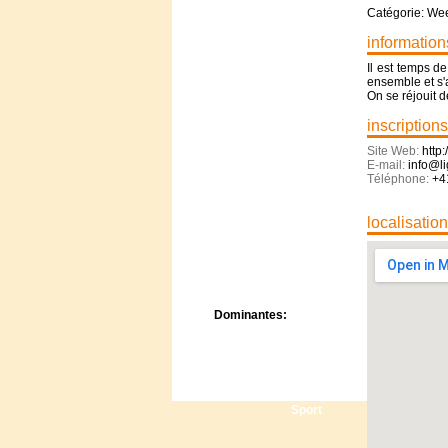
Centre de camps
Catégorie: We
Formation
information
Hôtel
Location
Il est temps de
ensemble et s'
Mission
On se réjouit d
Musée
Randonnée
inscriptions
Rencontres
Site Web:
http
Retraite spirituelle
E-mail:
info@li
Téléphone:
+4
Séjour linguistique
Séjour solo
Séminaires
localisatio
Voyage
Week-end
Dominantes:
Arts
Foi/Spiritualité
Nature
Scoutisme
Sport