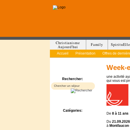
Christianisme
Family
SpirituEll
Aujourd'hui
Accueil
Présentation
Offres de dernièr
Week-
une activité a
Rechercher:
qui vous est p
Catégories:
De
8 à
11 ans
Bed & Breakfast
Camp/Colonie
Du
21.09.2026
à
Montfaucon 
Camping