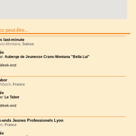
z peut-être...
es last-minute
ns-Montana,
Suisse
née
ar:
Auberge de Jeunesse Crans-Montana "Bella Lui"
 Week-end
abor
lbach,
France
née
ar:
Le Tabor
 Week-end
-ends Jeunes Professionels Lyon
n,
France
née