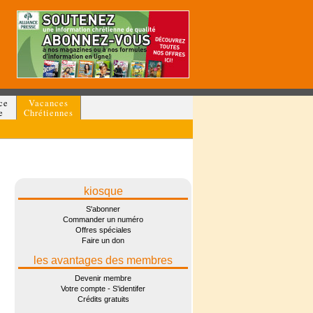
ce
Vacances
e
Chrétiennes
kiosque
S'abonner
Commander un numéro
Offres spéciales
Faire un don
les avantages des membres
Devenir membre
Votre compte - S'identifer
Crédits gratuits