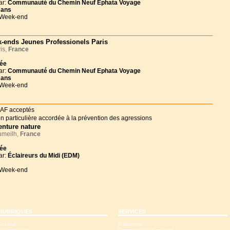
ar:
Communauté du Chemin Neuf Ephata Voyage
 ans
 Week-end
-ends Jeunes Professionels Paris
is,
France
née
ar:
Communauté du Chemin Neuf Ephata Voyage
 ans
 Week-end
enture nature
meilh,
France
née
ar:
Éclaireurs du Midi (EDM)
 Week-end
RUBRIQUES
SERVICES
Accueil
S'abonner
Présentation
Commander un numéro