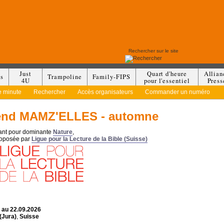
Just
Quart d'heure
Allian
es
Trampoline
Family-FIPS
4U
pour l'essentiel
Press
e minute
Rechercher
Accès organisateurs
Commander un numéro
end MAMZ'ELLES - automne
yant pour dominante
Nature
,
roposée par
Ligue pour la Lecture de la Bible (Suisse)
 au 22.09.2026
(Jura)
,
Suisse