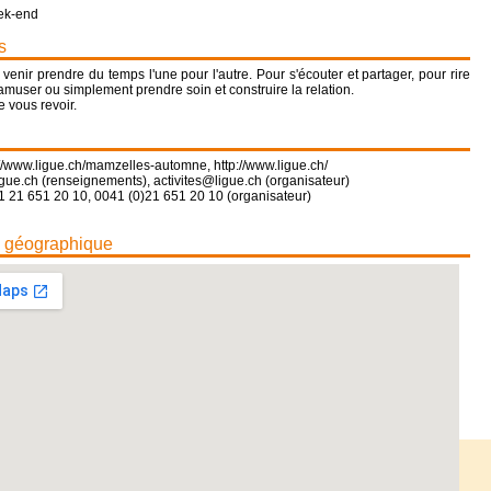
ek-end
s
 venir prendre du temps l'une pour l'autre. Pour s'écouter et partager, pour rire
amuser ou simplement prendre soin et construire la relation.
e vous revoir.
://www.ligue.ch/mamzelles-automne
,
http://www.ligue.ch/
gue.ch (renseignements), activites@ligue.ch (organisateur)
1 21 651 20 10, 0041 (0)21 651 20 10 (organisateur)
n géographique