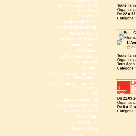
Fondation Morija
Toute l'an
Gîte du Charron, certifié
Organisé p
ECO-LABEL
De
22 à
33
Gite Le Brusquet
Catégorie:
Grain de Blé Suisse
HM TRANSFORMATION
Horizons France
Jeremiah Tours Israël
L'Av
Jeunesse ardente
@Vau
JPC Séjours
Toute l'an
L'Eau Vive Provence
Organisé p
Le Rimlishof
Tous
âges
Le Tabor
Catégorie:
Ligue pour la Lecture de la
Bible (France)
Ligue pour la Lecture de la
Bible (Suisse)
OM
Du
21.09.2
Surprise Reisen AG
Organisé p
UCJG Alliance nationale
De
8 à
11 
UCJG-YMCA France
Catégorie:
Val de l'Hort
VCH Hôtels
Vers les Cimes
MAGAZINES