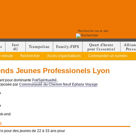
Just
Quart d'heure
Allian
es
Trampoline
Family-FIPS
4U
pour l'essentiel
Press
e minute
Rechercher
Accès organisateurs
Commander un numéro
nds Jeunes Professionels Lyon
yant pour dominante
Foi/Spiritualité
,
roposée par
Communauté du Chemin Neuf Ephata Voyage
s
e
ek-end
s
ns pour des jeunes de 22 à 33 ans pour