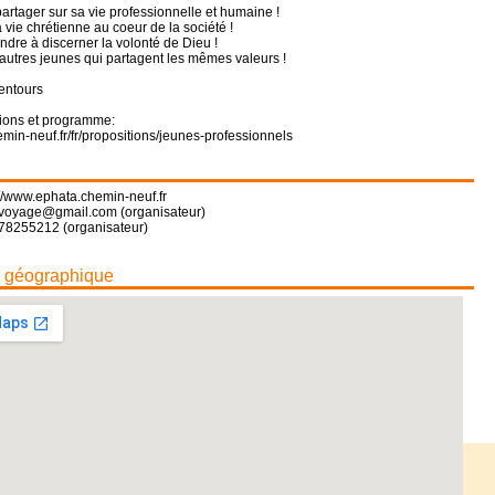
artager sur sa vie professionnelle et humaine !
a vie chrétienne au coeur de la société !
endre à discerner la volonté de Dieu !
'autres jeunes qui partagent les mêmes valeurs !
entours
tions et programme:
emin-neuf.fr/fr/propositions/jeunes-professionnels
://www.ephata.chemin-neuf.fr
voyage@gmail.com (organisateur)
78255212 (organisateur)
n géographique