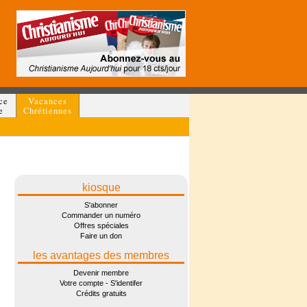
ce
Vacances
e
Chrétiennes
kiosque
S'abonner
Commander un numéro
Offres spéciales
Faire un don
les avantages des membres
Devenir membre
Votre compte - S'identifer
Crédits gratuits