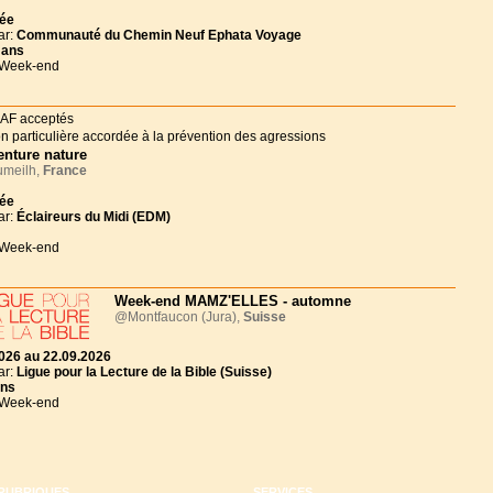
née
ar:
Communauté du Chemin Neuf Ephata Voyage
 ans
 Week-end
enture nature
meilh,
France
née
ar:
Éclaireurs du Midi (EDM)
 Week-end
Week-end MAMZ'ELLES - automne
@Montfaucon (Jura),
Suisse
026 au 22.09.2026
ar:
Ligue pour la Lecture de la Bible (Suisse)
ans
 Week-end
RUBRIQUES
SERVICES