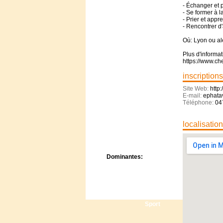
Centre de camps
- Échanger et p
- Se former à l
Formation
- Prier et appr
Hôtel
- Rencontrer d
Location
Où: Lyon ou al
Mission
Musée
Plus d'informa
Randonnée
https://www.ch
Rencontres
inscriptions
Retraite spirituelle
Site Web:
http
Séjour linguistique
E-mail:
ephata
Séjour solo
Téléphone:
04
Séminaires
Voyage
localisatio
Week-end
Dominantes:
Arts
Foi/Spiritualité
Nature
Scoutisme
Sport