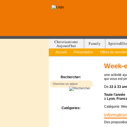
Christianisme
Family
SpirituEll
Aujourd'hui
Accueil
Présentation
Offres de dernièr
Week-e
une activité a
Rechercher:
qui vous est p
De
22 à
33 an
Toute l'année
à
Lyon
,
Franc
Catégorie: We
Catégories:
Bed & Breakfast
information
Camp/Colonie
Des propositio
Camping