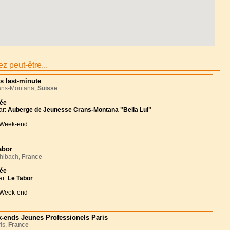
z peut-être...
es last-minute
ns-Montana,
Suisse
née
ar:
Auberge de Jeunesse Crans-Montana "Bella Lui"
 Week-end
abor
lbach,
France
née
ar:
Le Tabor
 Week-end
-ends Jeunes Professionels Paris
is,
France