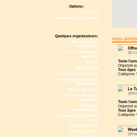
Options:
Bons CAF
Prévention Abus Sexuels
Quelques organisateurs:
vous aimere
A Rocha France -
Courmettes
Offr
A.J.F - Le Temps des
@Cra
Vacances
Toute l'an
Adonia
Organisé p
Agape Village
Tous
âges
Antipodes-Evénements
Catégorie:
Association des amis du
foyer Roland
Le T
Bed & Breakfast
@Muh
Centre de Vacances
Landersen
Toute l'an
Château du
Organisé p
Liebfrauenberg
Tous
âges
Catégorie:
Communauté du Chemin
Neuf
CULTIVER LA VIE
Week
Famille Je t'aime
@Par