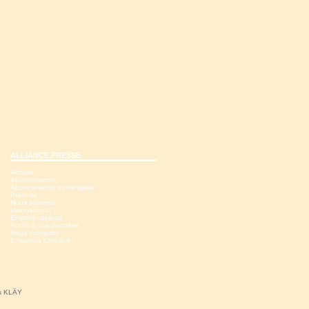
ALLIANCE PRESSE
Accueil
Abonnements
Abonnements numériques
Publicité
Nous soutenir
International
Emplois vacants
Accès à vos données
Nous contacter
L'Agenda Chrétien
ns KLÄY