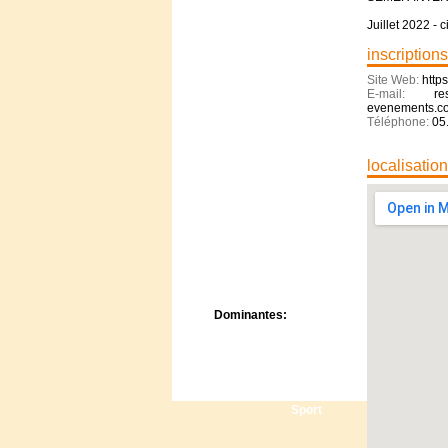
Centre de camps
Juillet 2022 -
Formation
Hôtel
inscriptions
Location
Site Web:
http
Mission
E-mail:
re
Musée
evenements.co
Téléphone:
05
Randonnée
Rencontres
Retraite spirituelle
localisatio
Séjour linguistique
Séjour solo
Séminaires
Voyage
Week-end
Dominantes:
Arts
Foi/Spiritualité
Nature
Scoutisme
Sport