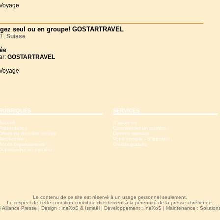
 Voyage
gez seul ou en groupe! GOSTARTRAVEL
1,
Suisse
née
ar:
GOSTARTRAVEL
 Voyage
RUBRIQUES
SERVICES
Accueil
S'abonner
Présentation
Commander un numéro
Offres de dernière minute
Devenir membre
Rechercher
Votre compte - S'identifer
Accès organisateurs
Crédits gratuits
Commander un numéro
Le contenu de ce site est réservé à un usage personnel seulement.
Le respect de cette condition contribue directement à la pérennité de la presse chrétienne.
 Alliance Presse | Design :
IneXoS
&
Ismaël
| Développement :
IneXoS
| Maintenance :
Solutio