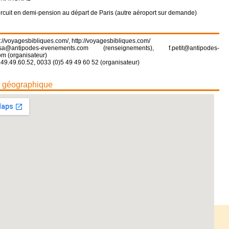
 circuit en demi-pension au départ de Paris (autre aéroport sur demande)
s://voyagesbibliques.com/
,
http://voyagesbibliques.com/
sa@antipodes-evenements.com (renseignements), f.petit@antipodes-
m (organisateur)
.49.49.60.52, 0033 (0)5 49 49 60 52 (organisateur)
n géographique