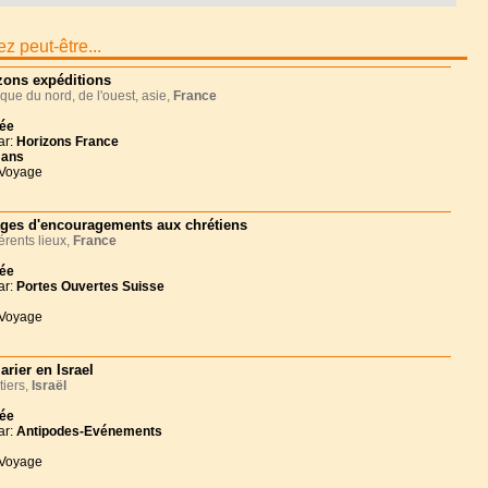
z peut-être...
zons expéditions
que du nord, de l'ouest, asie,
France
née
ar:
Horizons France
 ans
 Voyage
ges d'encouragements aux chrétiens
érents lieux,
France
née
ar:
Portes Ouvertes Suisse
 Voyage
arier en Israel
iers,
Israël
née
ar:
Antipodes-Evénements
 Voyage