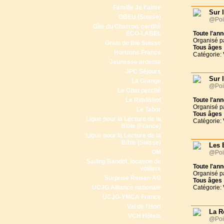
Famille Je t'aime
Sur 
GBEU (Suisse)
@Poit
Gîte du Charron, certifié
ECO-LABEL
Toute l'an
Organisé p
Grain de Blé Suisse
Tous
âges
Horizons France
Catégorie:
Jeunesse ardente
JPC Séjours
Sur 
La Grange
@Poit
Le Chat perché
Le Rimlishof
Toute l'an
Organisé p
Le Tabor
Tous
âges
Ligue pour la Lecture de la
Catégorie:
Bible (France)
Ligue pour la Lecture de la
Bible (Suisse)
Les 
OM
@Poit
Sailing Bandol, location de
Toute l'an
voiliers
Organisé p
Surprise Reisen AG
Tous
âges
UCJG Alliance nationale
Catégorie:
UCJG-YMCA France
Val de l'Hort
La R
VCH Hôtels
@Poit