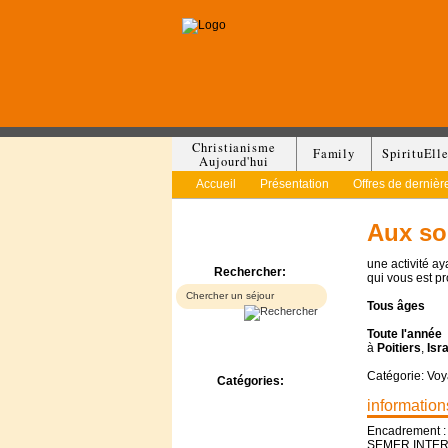
Christianisme
Family
SpirituEll
Aujourd'hui
Accueil
Présentation
Offres de dernièr
Aux so
une activité a
Rechercher:
qui vous est p
Tous
âges
Toute l'année
à
Poitiers
,
Isr
Catégorie: Vo
Catégories:
Bed & Breakfast
information
Camp/Colonie
Encadrement :
Camping
SEMER INTE