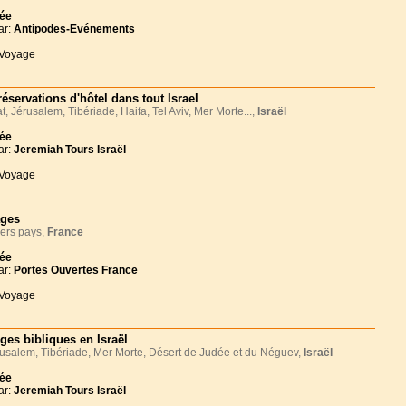
née
ar:
Antipodes-Evénements
 Voyage
réservations d'hôtel dans tout Israel
t, Jérusalem, Tibériade, Haifa, Tel Aviv, Mer Morte...,
Israël
née
ar:
Jeremiah Tours Israël
 Voyage
ges
ers pays,
France
née
ar:
Portes Ouvertes France
 Voyage
ges bibliques en Israël
salem, Tibériade, Mer Morte, Désert de Judée et du Néguev,
Israël
née
ar:
Jeremiah Tours Israël