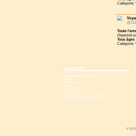
Catégorie:
Voya
@111
Toute l'an
Organisé p
Tous
âges
Catégorie:
MAGAZINES
Christianisme Aujourd'hui
Family
SpirituElles
Just 4U
Trampoline
Family-FIPS
Quart d'heure pour l'essentiel
Vacances Chrétiennes
© 2026