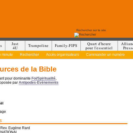
Just
Quart d'heure
Allian
es
Trampoline
Family-FIPS
4U
pour l'essentiel
Press
e minute
Rechercher
Accès organisateurs
Commander un numéro
urces de la Bible
yant pour dominante
Foi/Spiritualité
,
roposée par
Antipodes-Evénements
aël
yage
s
 Rev. Eugène Rard
RNATIONAL