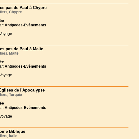
les pas de Paul à Chypre
iers,
Chypre
née
ar:
Antipodes-Evénements
 Voyage
les pas de Paul à Malte
iers,
Malte
née
ar:
Antipodes-Evénements
 Voyage
Eglises de l'Apocalypse
iers,
Turquie
née
ar:
Antipodes-Evénements
 Voyage
ome Biblique
iers,
Italie