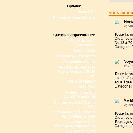
Options:
Bons CAF
vous aimere
Prévention Abus Sexuels
Hori
@Afri
Toute l'an
Quelques organisateurs:
Organisé p
A Rocha France -
De
18 à
70
Courmettes
Catégorie:
Agape Village
Antipodes-Evénements
Voya
Association l'Oasis
@diff
Auberge de Jeunesse
Crans-Montana "Bella
Toute l'an
Lui"
Organisé p
Bed & Breakfast
Tous
âges
Catégorie:
Casa Siloe
Communauté Don
Camillo-Montmirail
Se M
Communauté du Chemin
@Poit
Neuf
Communauté du Chemin
Toute l'an
Neuf Ephata Voyage
Organisé p
Tous
âges
Credo Schloss
Catégorie:
Unspunnen Gruppenhaus
CULTIVER LA VIE