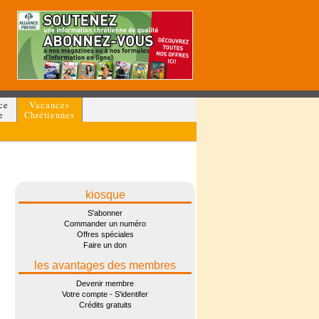
ce
Vacances
e
Chrétiennes
kiosque
S'abonner
Commander un numéro
Offres spéciales
Faire un don
les avantages des membres
Devenir membre
Votre compte - S'identifer
Crédits gratuits