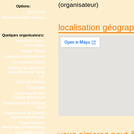
(organisateur)
Options:
Bons CAF
Prévention Abus Sexuels
localisation géogra
Quelques organisateurs:
A Rocha France -
Courmettes
Agape Village
Antipodes-Evénements
Association l'Oasis
Auberge de Jeunesse
Crans-Montana "Bella
Lui"
Bed & Breakfast
Casa Siloe
Communauté Don
Camillo-Montmirail
Communauté du Chemin
Neuf
Communauté du Chemin
Neuf Ephata Voyage
Credo Schloss
Unspunnen Gruppenhaus
CULTIVER LA VIE