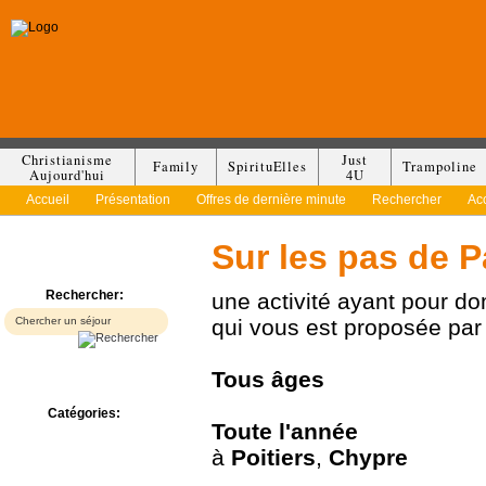
Christianisme
Just
Family
SpirituElles
Trampoline
Aujourd'hui
4U
Accueil
Présentation
Offres de dernière minute
Rechercher
Ac
Sur les pas de 
Rechercher:
une activité ayant pour d
qui vous est proposée pa
Tous
âges
Catégories:
Toute l'année
Bed & Breakfast
à
Poitiers
,
Chypre
Camp/Colonie
Camping