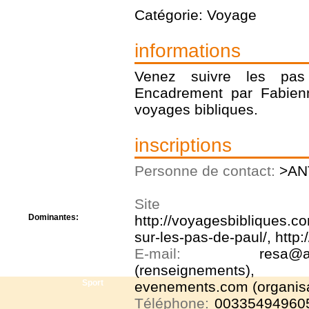
Centre de camps
Catégorie: Voyage
Formation
Hôtel
informations
Location
Mission
Musée
Venez suivre les pa
Randonnée
Encadrement par Fabienn
Rencontres
voyages bibliques.
Retraite spirituelle
Séjour linguistique
Séjour solo
inscriptions
Séminaires
Voyage
Personne de contact:
>AN
Week-end
Site
Dominantes:
http://voyagesbibliques.co
Arts
sur-les-pas-de-paul/
,
http:
Foi/Spiritualité
E-mail:
resa@a
Nature
(renseignements),
Scoutisme
Sport
evenements.com (organisa
Téléphone:
003354949605