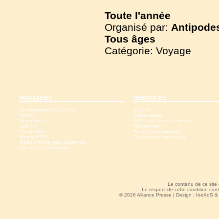
Toute l'année
Organisé par:
Antipode
Tous
âges
Catégorie: Voyage
MAGAZINES
RUBRIQUES
Christianisme Aujourd'hui
Accueil
Family
Présentation
SpirituElles
Offres de dernière minute
Just 4U
Rechercher
Trampoline
Accès organisateurs
Family-FIPS
Commander un numéro
Quart d'heure pour l'essentiel
Vacances Chrétiennes
Le contenu de ce site
Le respect de cette condition cont
© 2026 Alliance Presse | Design :
IneXoS