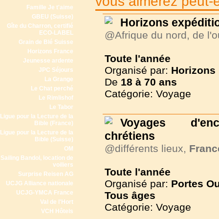
vous aimerez peut-êt
Famille Je t'aime
GBEU (Suisse)
Horizons expéditi
Gîte du Charron, certifié
ECO-LABEL
@Afrique du nord, de l'o
Grain de Blé Suisse
Horizons France
Toute l'année
Jeunesse ardente
Organisé par:
Horizons
JPC Séjours
La Grange
De
18 à
70 ans
Le Chat perché
Catégorie: Voyage
Le Rimlishof
Le Tabor
Ligue pour la Lecture de la
Voyages d'en
Bible (France)
Ligue pour la Lecture de la
chrétiens
Bible (Suisse)
@différents lieux,
Franc
OM
Sailing Bandol, location de
voiliers
Toute l'année
Surprise Reisen AG
Organisé par:
Portes Ou
UCJG Alliance nationale
UCJG-YMCA France
Tous
âges
Val de l'Hort
Catégorie: Voyage
VCH Hôtels