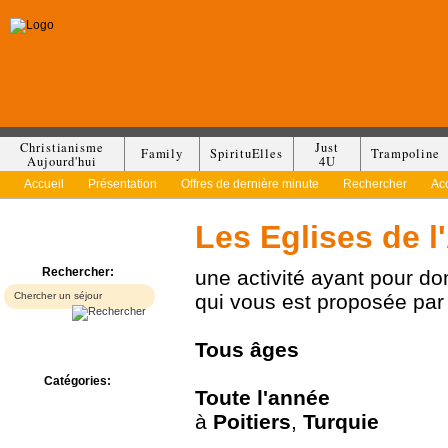
Christianisme
Just
Family
SpirituElles
Trampoline
Aujourd'hui
4U
Accueil
Présentation
Offres de dernière minute
Rechercher
Ac
Les Eglises de 
Rechercher:
une activité ayant pour d
qui vous est proposée pa
Tous
âges
Catégories:
Toute l'année
Bed & Breakfast
à
Poitiers
,
Turquie
Camp/Colonie
Camping