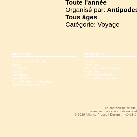
Toute l'année
Organisé par:
Antipode
Tous
âges
Catégorie: Voyage
MAGAZINES
RUBRIQUES
Christianisme Aujourd'hui
Accueil
Family
Présentation
SpirituElles
Offres de dernière minute
Just 4U
Rechercher
Trampoline
Accès organisateurs
Family-FIPS
Commander un numéro
Quart d'heure pour l'essentiel
Vacances Chrétiennes
Le contenu de ce site
Le respect de cette condition cont
© 2026 Alliance Presse | Design :
IneXoS