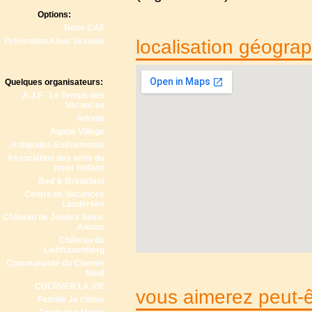
Options:
Bons CAF
Prévention Abus Sexuels
localisation géogra
Quelques organisateurs:
A.J.F - Le Temps des
Vacances
Adonia
Agape Village
Antipodes-Evénements
Association des amis du
foyer Roland
Bed & Breakfast
Centre de Vacances
Landersen
Château de Joudes Saint-
Amour
Château du
Liebfrauenberg
Communauté du Chemin
Neuf
CULTIVER LA VIE
vous aimerez peut-êt
Famille Je t'aime