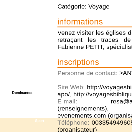
Centre de camps
Catégorie: Voyage
Formation
Hôtel
informations
Location
Mission
Musée
Venez visiter les églises 
Randonnée
retraçant les traces d
Rencontres
Fabienne PETIT, spécialis
Retraite spirituelle
Séjour linguistique
Séjour solo
inscriptions
Séminaires
Voyage
Personne de contact:
>AN
Week-end
Site Web:
http://voyagesbi
Dominantes:
apo/
,
http://voyagesbibliq
Arts
E-mail:
resa@a
Foi/Spiritualité
(renseignements),
Nature
evenements.com (organisa
Scoutisme
Sport
Téléphone:
003354949605
(organisateur)