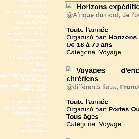
Fondation Morija
Horizons expéditi
Forum Emmaüs
Gîte du Charron, certifié
@Afrique du nord, de l'o
ECO-LABEL
Gite Le Brusquet
Grain de Blé Suisse
Toute l'année
HM TRANSFORMATION
Organisé par:
Horizons
Jeremiah Tours Israël
De
18 à
70 ans
Jeunesse ardente
Catégorie: Voyage
JPC Séjours
L'Eau Vive Provence
Le Rimlishof
Voyages d'en
Le Tabor
Ligue pour la Lecture de la
chrétiens
Bible (France)
@différents lieux,
Franc
Ligue pour la Lecture de la
Bible (Suisse)
OM
Toute l'année
Surprise Reisen AG
UCJG Alliance nationale
Organisé par:
Portes Ou
UCJG-YMCA France
Tous
âges
Val de l'Hort
Catégorie: Voyage
VCH Hôtels
Vers les Cimes