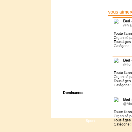
Centre de camps
Formation
vous aimere
Hôtel
Location
Bed 
Mission
@Man
Musée
Toute l'an
Randonnée
Organisé p
Rencontres
Tous
âges
Catégorie:
Retraite spirituelle
Séjour linguistique
Séjour solo
Bed 
Séminaires
@Tong
Voyage
Toute l'an
Week-end
Organisé p
Tous
âges
Catégorie:
Dominantes:
Arts
Bed 
@Aird
Foi/Spiritualité
Nature
Toute l'an
Scoutisme
Organisé p
Tous
âges
Sport
Catégorie: