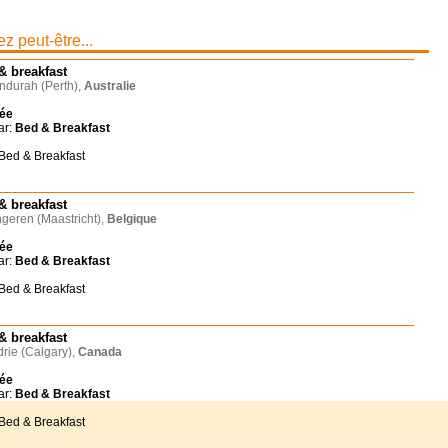
z peut-être...
& breakfast
durah (Perth),
Australie
née
ar:
Bed & Breakfast
 Bed & Breakfast
& breakfast
eren (Maastricht),
Belgique
née
ar:
Bed & Breakfast
 Bed & Breakfast
& breakfast
rie (Calgary),
Canada
née
ar:
Bed & Breakfast
 Bed & Breakfast