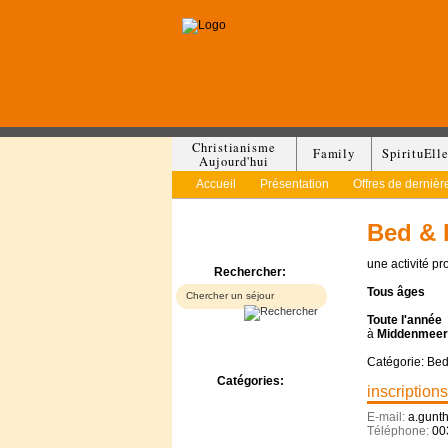
Christianisme
Family
SpirituEll
Aujourd'hui
Accueil
Présentation
Offres de dernièr
Bed & 
une activité p
Rechercher:
Tous
âges
Toute l'année
à
Middenmeer 
Catégorie: Bed
Catégories:
inscriptions
Bed & Breakfast
E-mail:
a.gunt
Camp/Colonie
Téléphone:
00
Camping