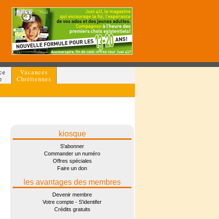
ce
Vacances
e
Chrétiennes
kiosque
S'abonner
Commander un numéro
Offres spéciales
Faire un don
les avantages des membres
Devenir membre
Votre compte - S'identifer
Crédits gratuits