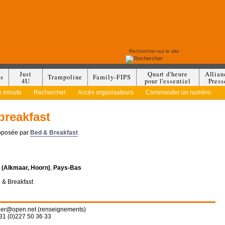
Just
Quart d'heure
Allian
es
Trampoline
Family-FIPS
4U
pour l'essentiel
Press
e minute
Rechercher
Accès organisateurs
Commander un numéro
breakfast
roposée par
Bed & Breakfast
(Alkmaar, Hoorn)
,
Pays-Bas
 & Breakfast
her@open.net (renseignements)
31 (0)227 50 36 33