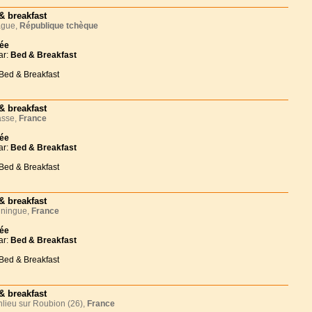
& breakfast
gue,
République tchèque
née
ar:
Bed & Breakfast
 Bed & Breakfast
& breakfast
sse,
France
née
ar:
Bed & Breakfast
 Bed & Breakfast
& breakfast
ningue,
France
née
ar:
Bed & Breakfast
 Bed & Breakfast
& breakfast
ieu sur Roubion (26),
France