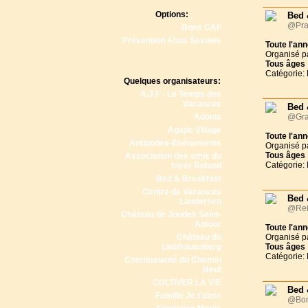
Options:
Bed 
@Pra
Bons CAF
Prévention Abus Sexuels
Toute l'an
Organisé p
Tous
âges
Catégorie:
Quelques organisateurs:
A.J.F - Le Temps des
Vacances
Bed 
Adonia
@Gra
Agape Village
Toute l'an
Antipodes-Evénements
Organisé p
Tous
âges
Association des amis du
Catégorie:
foyer Roland
Bed & Breakfast
Centre de Vacances
Bed 
Landersen
@Rei
Château de Joudes Saint-
Amour
Toute l'an
Château du
Organisé p
Liebfrauenberg
Tous
âges
Catégorie:
Communauté du Chemin
Neuf
CULTIVER LA VIE
Bed 
Famille Je t'aime
@Bonl