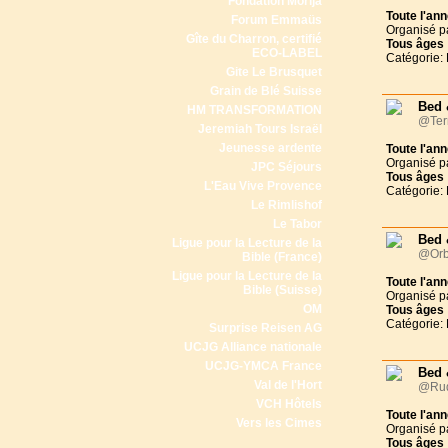
Fondation Morija
Toute l'an
Forum Emmaüs
Organisé p
Gîte du Charron, certifié
Tous
âges
ECO-LABEL
Catégorie:
Gite Le Brusquet
Grain de Blé Suisse
Bed 
HM TRANSFORMATION
@Ter
Jeremiah Tours Israël
Jeunesse ardente
Toute l'an
Organisé p
JPC Séjours
Tous
âges
L'Eau Vive Provence
Catégorie:
Le Rimlishof
Le Tabor
Bed 
Ligue pour la Lecture de la
@Orb
Bible (France)
Ligue pour la Lecture de la
Toute l'an
Bible (Suisse)
Organisé p
OM
Tous
âges
Catégorie:
Surprise Reisen AG
UCJG Alliance nationale
UCJG-YMCA France
Bed 
Val de l'Hort
@Rude
VCH Hôtels
Toute l'an
Vers les Cimes
Organisé p
Tous
âges