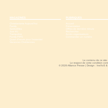
MAGAZINES
RUBRIQUES
Christianisme Aujourd'hui
Accueil
Family
Présentation
SpirituElles
Offres de dernière minute
Just 4U
Rechercher
Trampoline
Accès organisateurs
Family-FIPS
Commander un numéro
Quart d'heure pour l'essentiel
Vacances Chrétiennes
Le contenu de ce site
Le respect de cette condition cont
© 2026 Alliance Presse | Design :
IneXoS