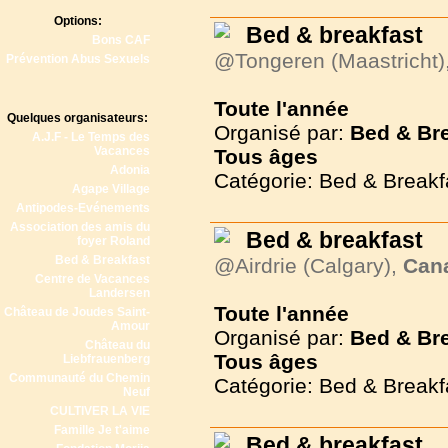
Options:
Bed & breakfast
Bons CAF
@Tongeren (Maastricht)
Prévention Abus Sexuels
Toute l'année
Quelques organisateurs:
Organisé par:
Bed & Br
A.J.F - Le Temps des
Vacances
Tous
âges
Adonia
Catégorie: Bed & Breakf
Agape Village
Antipodes-Evénements
Association des amis du
Bed & breakfast
foyer Roland
Bed & Breakfast
@Airdrie (Calgary),
Can
Centre de Vacances
Landersen
Toute l'année
Château de Joudes Saint-
Amour
Organisé par:
Bed & Br
Château du
Tous
âges
Liebfrauenberg
Communauté du Chemin
Catégorie: Bed & Breakf
Neuf
CULTIVER LA VIE
Famille Je t'aime
Bed & breakfast