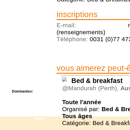
Centre de camps
Formation
inscriptions
Hôtel
Location
E-mail:
Mission
Musée
(renseignements)
Randonnée
Téléphone:
0031 (0)77 47
Rencontres
Retraite spirituelle
Séjour linguistique
Séjour solo
Séminaires
vous aimerez peut-êt
Voyage
Week-end
Bed & breakfast
@Mandurah (Perth),
Aus
Dominantes:
Arts
Toute l'année
Foi/Spiritualité
Organisé par:
Bed & Br
Nature
Scoutisme
Tous
âges
Sport
Catégorie: Bed & Breakf