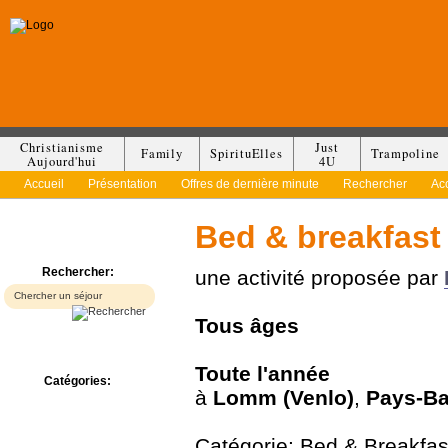
Christianisme
Just
Family
SpirituElles
Trampoline
Aujourd'hui
4U
Accueil
Présentation
Offres de dernière minute
Rechercher
Ac
Bed & breakfast
Rechercher:
une activité proposée par
Tous
âges
Toute l'année
Catégories:
à
Lomm (Venlo)
,
Pays-B
Bed & Breakfast
Camp/Colonie
Camping
Catégorie: Bed & Breakfas