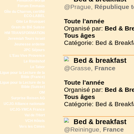
Fondation Morija
@Prague,
République 
Forum Emmaüs
Gîte du Charron, certifié
ECO-LABEL
Toute l'année
Gite Le Brusquet
Organisé par:
Bed & Br
Grain de Blé Suisse
HM TRANSFORMATION
Tous
âges
Jeremiah Tours Israël
Catégorie: Bed & Breakf
Jeunesse ardente
JPC Séjours
L'Eau Vive Provence
Bed & breakfast
Le Rimlishof
@Grasse,
France
Le Tabor
Ligue pour la Lecture de la
Bible (France)
Toute l'année
Ligue pour la Lecture de la
Bible (Suisse)
Organisé par:
Bed & Br
OM
Tous
âges
Surprise Reisen AG
Catégorie: Bed & Breakf
UCJG Alliance nationale
UCJG-YMCA France
Val de l'Hort
Bed & breakfast
VCH Hôtels
Vers les Cimes
@Reiningue,
France