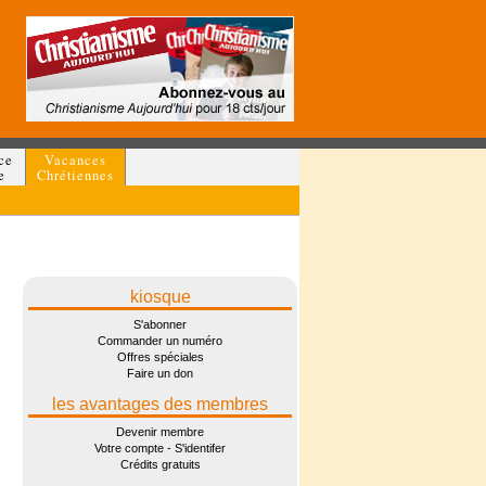
ce
Vacances
e
Chrétiennes
kiosque
S'abonner
Commander un numéro
Offres spéciales
Faire un don
les avantages des membres
Devenir membre
Votre compte - S'identifer
Crédits gratuits