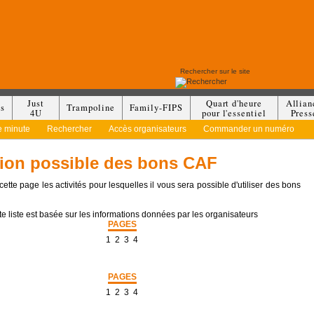
Just
Quart d'heure
Allian
es
Trampoline
Family-FIPS
4U
pour l'essentiel
Press
e minute
Rechercher
Accès organisateurs
Commander un numéro
ation possible des bons CAF
ette page les activités pour lesquelles il vous sera possible d'utiliser des bons
e liste est basée sur les informations données par les organisateurs
PAGES
1
2
3
4
PAGES
1
2
3
4