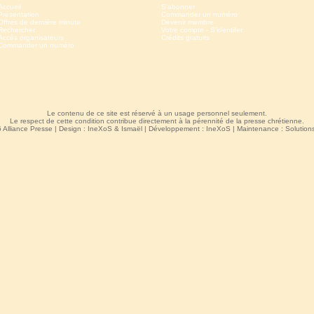
Accueil
S'abonner
Présentation
Commander un numéro
Offres de dernière minute
Devenir membre
Rechercher
Votre compte - S'identifer
Accès organisateurs
Crédits gratuits
Commander un numéro
Le contenu de ce site est réservé à un usage personnel seulement.
Le respect de cette condition contribue directement à la pérennité de la presse chrétienne.
 Alliance Presse | Design :
IneXoS
&
Ismaël
| Développement :
IneXoS
| Maintenance :
Solutio