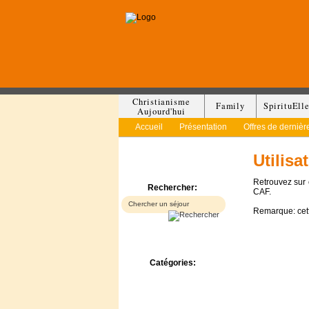
Christianisme
Family
SpirituEll
Aujourd'hui
Accueil
Présentation
Offres de dernièr
Utilis
Retrouvez sur c
Rechercher:
CAF.
Remarque: cett
Catégories:
Bed & Breakfast
Camp/Colonie
Camping