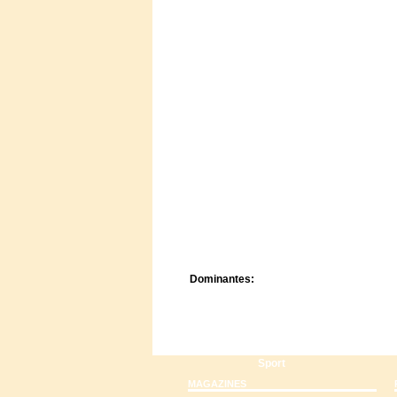
Centre de camps
Formation
Hôtel
Location
Mission
Musée
Randonnée
Rencontres
Retraite spirituelle
Séjour linguistique
Séjour solo
Séminaires
Voyage
Week-end
Dominantes:
Arts
Foi/Spiritualité
Nature
Scoutisme
Sport
MAGAZINES