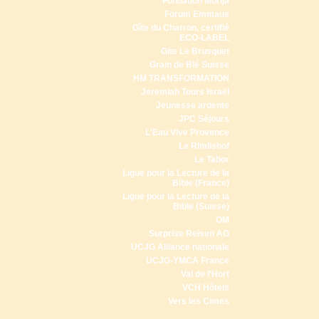
Fondation Morija
Forum Emmaüs
Gîte du Charron, certifié
ECO-LABEL
Gite Le Brusquet
Grain de Blé Suisse
HM TRANSFORMATION
Jeremiah Tours Israël
Jeunesse ardente
JPC Séjours
L'Eau Vive Provence
Le Rimlishof
Le Tabor
Ligue pour la Lecture de la
Bible (France)
Ligue pour la Lecture de la
Bible (Suisse)
OM
Surprise Reisen AG
UCJG Alliance nationale
UCJG-YMCA France
Val de l'Hort
VCH Hôtels
Vers les Cimes