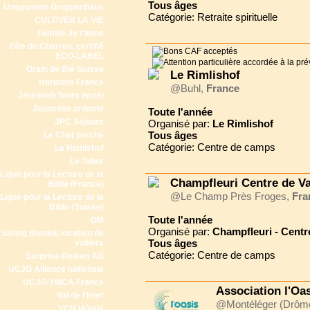
Tous
âges
Unspunnen Gruppenhaus
Catégorie: Retraite spirituelle
CULTIVER LA VIE
Famille Je t'aime
Gîte du Charron, certifié
ECO-LABEL
Grain de Blé Suisse
Le Rimlishof
Horizons France
@Buhl,
France
Jeremiah Tours Israël
Jeunesse ardente
Toute l'année
JPC Séjours
Organisé par:
Le Rimlishof
Tous
âges
Le Chat perché
Catégorie: Centre de camps
Le Rimlishof
Le Tabor
Ligue pour la Lecture de la
Champfleuri Centre de V
Bible (France)
@Le Champ Près Froges,
Fra
Ligue pour la Lecture de la
Bible (Suisse)
Toute l'année
OM
Organisé par:
Champfleuri - Centr
Sailing Bandol, location de
Tous
âges
voiliers
Catégorie: Centre de camps
Surprise Reisen AG
UCJG Alliance nationale
UCJG-YMCA France
Association l'Oa
Val de l'Hort
@Montéléger (Drôm
VCH Hôtels