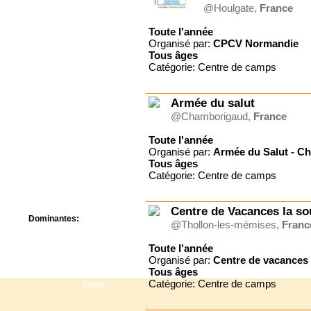
Centre de camps
@Houlgate,
France
Formation
Toute l'année
Hôtel
Organisé par:
CPCV Normandie
Location
Tous
âges
Mission
Catégorie: Centre de camps
Musée
Randonnée
Rencontres
Armée du salut
Retraite spirituelle
@Chamborigaud,
France
Séjour linguistique
Séjour solo
Toute l'année
Organisé par:
Armée du Salut - C
Séminaires
Tous
âges
Voyage
Catégorie: Centre de camps
Week-end
Centre de Vacances la so
Dominantes:
@Thollon-les-mémises,
Franc
Arts
Foi/Spiritualité
Toute l'année
Nature
Organisé par:
Centre de vacances 
Tous
âges
Scoutisme
Catégorie: Centre de camps
Sport