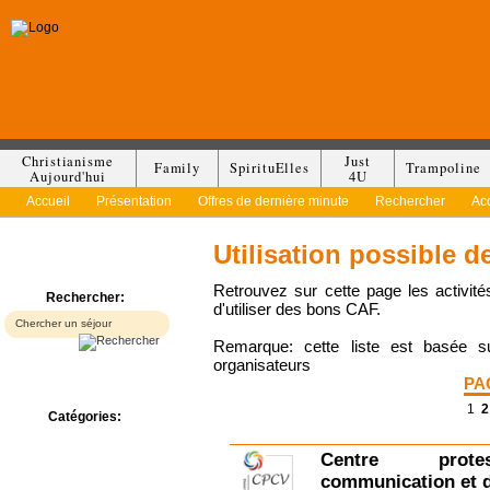
Christianisme
Just
Family
SpirituElles
Trampoline
Aujourd'hui
4U
Accueil
Présentation
Offres de dernière minute
Rechercher
Ac
Utilisation possible 
Retrouvez sur cette page les activité
Rechercher:
d'utiliser des bons CAF.
Remarque: cette liste est basée s
organisateurs
PA
1
2
Catégories:
Bed & Breakfast
Centre prot
Camp/Colonie
Camping
communication et d