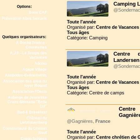
Camping L
Options:
@Sonderna
Bons CAF
Prévention Abus Sexuels
Toute l'année
Organisé par:
Centre de Vacances
Tous
âges
Quelques organisateurs:
Catégorie: Camping
A Rocha France -
Courmettes
A.J.F - Le Temps des
Centre 
Vacances
Landersen
Adonia
@Sonderna
Agape Village
Antipodes-Evénements
Toute l'année
Association des amis du
Organisé par:
Centre de Vacances
foyer Roland
Tous
âges
Association l'Oasis
Catégorie: Centre de camps
Auberge de Jeunesse
Crans-Montana "Bella
Lui"
Centre
Bed & Breakfast
Gagnièr
Château du
@Gagnières,
France
Liebfrauenberg
Communauté du Chemin
Toute l'année
Neuf
Organisé par:
Centre chrétien de 
Credo Schloss