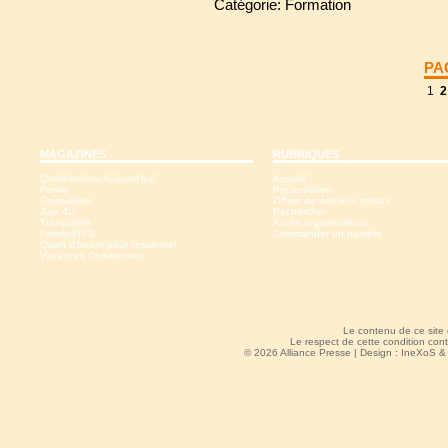
Catégorie: Formation
PA
1
2
MAGAZINES
RUBRIQUES
Christianisme Aujourd'hui
Accueil
Family
Présentation
SpirituElles
Offres de dernière minute
Just 4U
Rechercher
Trampoline
Accès organisateurs
Family-FIPS
Commander un numéro
Quart d'heure pour l'essentiel
Vacances Chrétiennes
Le contenu de ce site
Le respect de cette condition cont
© 2026 Alliance Presse | Design :
IneXoS