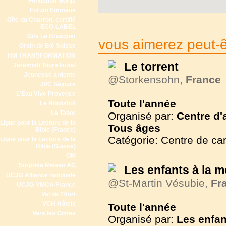
Fondation Morija
Forum Emmaüs
Gîte du Charron, certifié
ECO-LABEL
Gite Le Brusquet
vous aimerez peut-êt
Grain de Blé Suisse
HM TRANSFORMATION
Le torrent
Jeremiah Tours Israël
Jeunesse ardente
@Storkensohn,
France
JPC Séjours
L'Eau Vive Provence
Toute l'année
Le Rimlishof
Le Tabor
Organisé par:
Centre d'
Ligue pour la Lecture de la
Tous
âges
Bible (France)
Catégorie: Centre de c
Ligue pour la Lecture de la
Bible (Suisse)
OM
Surprise Reisen AG
Les enfants à la 
UCJG Alliance nationale
@St-Martin Vésubie,
Fr
UCJG-YMCA France
Val de l'Hort
VCH Hôtels
Toute l'année
Vers les Cimes
Organisé par:
Les enfan