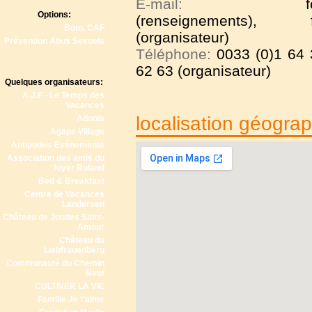
E-mail:
Options:
(renseignements), fa
Bons CAF
(organisateur)
Prévention Abus Sexuels
Téléphone:
0033 (0)1 64 
62 63 (organisateur)
Quelques organisateurs:
A.J.F - Le Temps des
Vacances
localisation géogra
Adonia
Agape Village
Antipodes-Evénements
Association des amis du
foyer Roland
Bed & Breakfast
Centre de Vacances
Landersen
Château de Joudes Saint-
Amour
Château du
Liebfrauenberg
Communauté du Chemin
Neuf
CULTIVER LA VIE
Famille Je t'aime