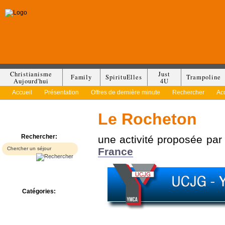
Christianisme
Just
Family
SpirituElles
Trampoline
Aujourd'hui
4U
Accueil
Présentation
Offres de dernière minute
Rechercher
Ac
Le Rocheton
Rechercher:
une activité proposée pa
France
Catégories:
Bed & Breakfast
Camp/Colonie
Camping