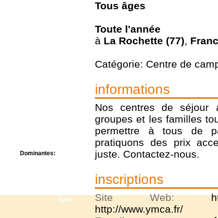
Tous
âges
Centre de camps
Formation
Hôtel
Toute l'année
Location
à
La Rochette (77)
,
Fran
Mission
Musée
Randonnée
Catégorie: Centre de cam
Rencontres
Retraite spirituelle
informations
Séjour linguistique
Séjour solo
Nos centres de séjour as
Séminaires
Voyage
groupes et les familles to
Week-end
permettre à tous de p
pratiquons des prix acce
juste. Contactez-nous.
Dominantes:
Arts
Foi/Spiritualité
inscriptions
Nature
Scoutisme
Site Web:
h
Sport
http://www.ymca.fr/