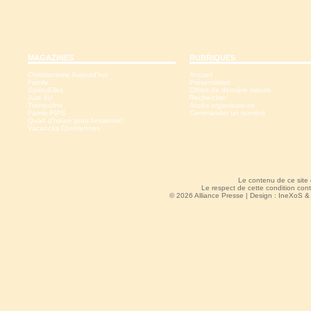
MAGAZINES
RUBRIQUES
Christianisme Aujourd'hui
Accueil
Family
Présentation
SpirituElles
Offres de dernière minute
Just 4U
Rechercher
Trampoline
Accès organisateurs
Family-FIPS
Commander un numéro
Quart d'heure pour l'essentiel
Vacances Chrétiennes
Le contenu de ce site
Le respect de cette condition cont
© 2026 Alliance Presse | Design :
IneXoS