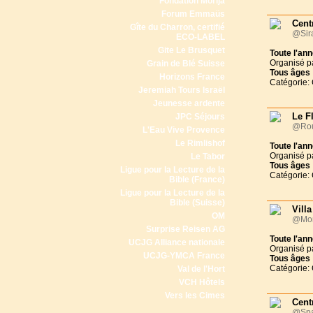
Fondation Morija
Forum Emmaüs
Cent
Gîte du Charron, certifié
@Sira
ECO-LABEL
Gite Le Brusquet
Toute l'an
Organisé p
Grain de Blé Suisse
Tous
âges
Horizons France
Catégorie:
Jeremiah Tours Israël
Jeunesse ardente
Le F
JPC Séjours
@Rou
L'Eau Vive Provence
Le Rimlishof
Toute l'an
Organisé p
Le Tabor
Tous
âges
Ligue pour la Lecture de la
Catégorie:
Bible (France)
Ligue pour la Lecture de la
Bible (Suisse)
Vill
OM
@Mon
Surprise Reisen AG
Toute l'an
UCJG Alliance nationale
Organisé p
UCJG-YMCA France
Tous
âges
Catégorie:
Val de l'Hort
VCH Hôtels
Vers les Cimes
Cent
@Sp