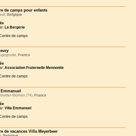
re de camps pour enfants
ult,
Belgique
née
ar:
La Bergerie
 Centre de camps
leury
gegoutte,
France
née
ar:
Association Fraternelle Mennonite
 Centre de camps
a Emmanuel
netier-Mornex (74),
France
née
ar:
Villa Emmanuel
 Centre de camps
re de vacances Villa Meyerbeer
a,
Belgique