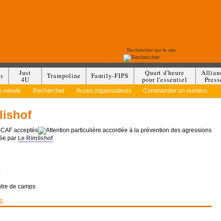
Just
Quart d'heure
Allian
es
Trampoline
Family-FIPS
4U
pour l'essentiel
Press
e minute
Rechercher
Accès organisateurs
Commander un numéro
lishof
sée par
Le Rimlishof
e
ntre de camps
s