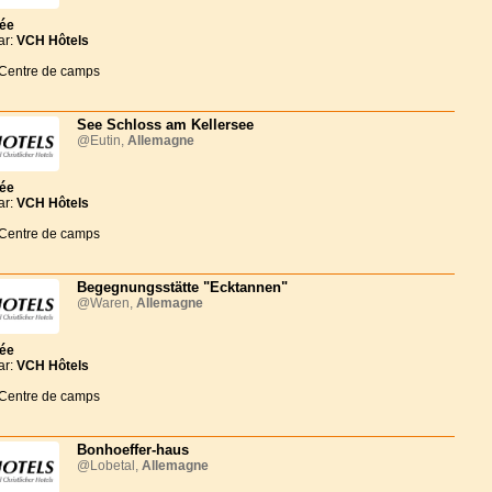
née
ar:
VCH Hôtels
 Centre de camps
See Schloss am Kellersee
@Eutin,
Allemagne
née
ar:
VCH Hôtels
 Centre de camps
Begegnungsstätte "Ecktannen"
@Waren,
Allemagne
née
ar:
VCH Hôtels
 Centre de camps
Bonhoeffer-haus
@Lobetal,
Allemagne