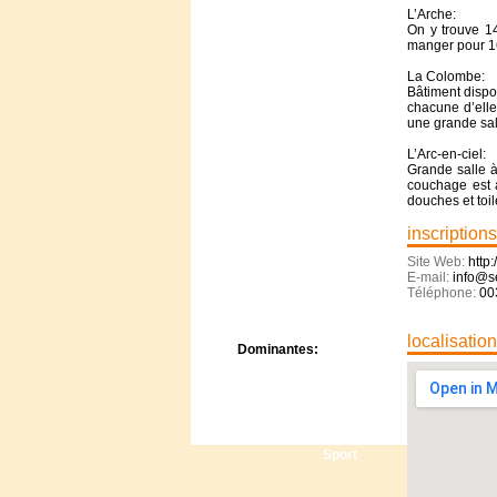
Centre de camps
L’Arche:
On y trouve 14
Formation
manger pour 16
Hôtel
Location
La Colombe:
Bâtiment dispo
Mission
chacune d’elles
Musée
une grande sal
Randonnée
L’Arc-en-ciel:
Rencontres
Grande salle 
Retraite spirituelle
couchage est a
Séjour linguistique
douches et toil
Séjour solo
inscriptions
Séminaires
Site Web:
http:
Voyage
E-mail:
info@se
Week-end
Téléphone:
00
localisatio
Dominantes:
Arts
Foi/Spiritualité
Nature
Scoutisme
Sport