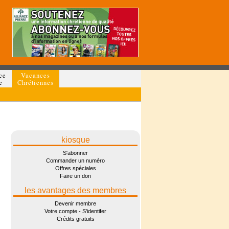
ce
Vacances
e
Chrétiennes
kiosque
S'abonner
Commander un numéro
Offres spéciales
Faire un don
les avantages des membres
Devenir membre
Votre compte - S'identifer
Crédits gratuits