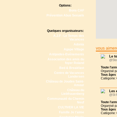
Options:
Bons CAF
Prévention Abus Sexuels
Quelques organisateurs:
A.J.F - Le Temps des
Vacances
Adonia
vous aimere
Agape Village
Antipodes-Evénements
Le to
Association des amis du
@Sto
foyer Roland
Toute l'an
Bed & Breakfast
Organisé p
Centre de Vacances
Tous
âges
Landersen
Catégorie:
Château de Joudes Saint-
Amour
Château du
Les 
Liebfrauenberg
@St-
Communauté du Chemin
Toute l'an
Neuf
Organisé p
CULTIVER LA VIE
Tous
âges
Famille Je t'aime
Catégorie: