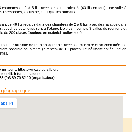
 chambres de 1 à 6 lits avec sanitaires privatifs (43 lits en tout), une salle à
0 personnes, la cuisine, ainsi que les bureaux.
sant de 48 lits repartis dans des chambres de 2 à 8 lits, avec des lavabos dans
, douches et toilettes sont à l’étage. De plus il compte 3 salles de réunions et
le de 200 places (équipée en matériel audiovisuel).
à manger ou salle de réunion agréable avec son mur vitré et sa cheminée. Le
lors possible sous tente (7 tentes) de 10 places. Le bâtiment est équipé en
ettes.
//rimli.com/
,
https://www.sejoursllb.org
joursllb.fr (organisateur)
33 (0)3 89 76 82 10 (organisateur)
n géographique