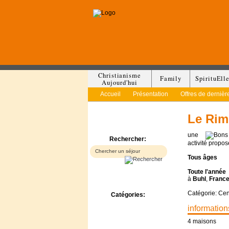
Christianisme
Family
SpirituEll
Aujourd'hui
Accueil
Présentation
Offres de dernièr
Le Rim
une
Rechercher:
activité propo
Tous
âges
Toute l'année
à
Buhl
,
Franc
Catégorie: Ce
Catégories:
Bed & Breakfast
information
Camp/Colonie
4 maisons
Camping