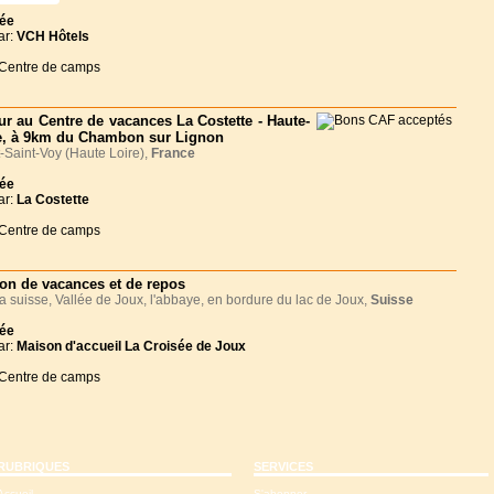
née
ar:
VCH Hôtels
 Centre de camps
ur au Centre de vacances La Costette - Haute-
e, à 9km du Chambon sur Lignon
Saint-Voy (Haute Loire),
France
née
ar:
La Costette
 Centre de camps
on de vacances et de repos
 suisse, Vallée de Joux, l'abbaye, en bordure du lac de Joux,
Suisse
née
ar:
Maison d'accueil La Croisée de Joux
 Centre de camps
RUBRIQUES
SERVICES
Accueil
S'abonner