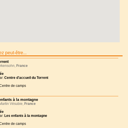
z peut-être...
rrent
rkensohn,
France
née
ar:
Centre d'accueil du Torrent
 Centre de camps
enfants à la montagne
Martin Vésubie,
France
née
ar:
Les enfants à la montagne
 Centre de camps