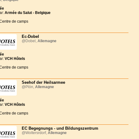
née
ar:
Armée du Salut - Belgique
 Centre de camps
Ec-Dobel
@Dobel,
Allemagne
née
ar:
VCH Hôtels
 Centre de camps
Seehof der Heilsarmee
@Plön,
Allemagne
née
ar:
VCH Hôtels
 Centre de camps
EC Begegnungs - und Bildungszentrum
@Woltersrdorf,
Allemagne