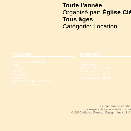
Toute l'année
Organisé par:
Église Cl
Tous
âges
Catégorie: Location
MAGAZINES
RUBRIQUES
Christianisme Aujourd'hui
Accueil
Family
Présentation
SpirituElles
Offres de dernière minute
Just 4U
Rechercher
Trampoline
Accès organisateurs
Family-FIPS
Commander un numéro
Quart d'heure pour l'essentiel
Vacances Chrétiennes
Le contenu de ce site
Le respect de cette condition cont
© 2026 Alliance Presse | Design :
IneXoS