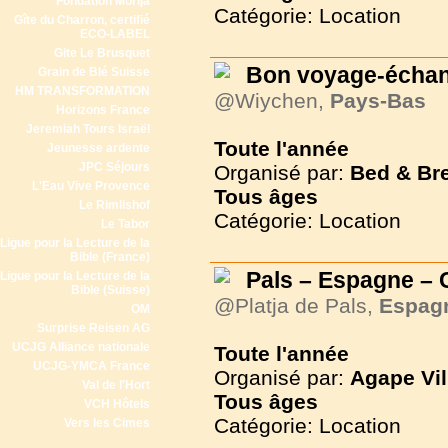
Fondation Morija
Catégorie: Location
Gîte du Charron, certifié
ECO-LABEL
Gite Le Brusquet
Bon voyage-échan
Grain de Blé Suisse
HM TRANSFORMATION
@Wiychen,
Pays-Bas
Horizons France
Jeremiah Tours Israël
Toute l'année
Jeunesse ardente
JPC Séjours
Organisé par:
Bed & Br
L'Eau Vive Provence
Tous
âges
Le Rimlishof
Catégorie: Location
Le Tabor
Ligue pour la Lecture de la
Bible (France)
Pals – Espagne – 
Ligue pour la Lecture de la
Bible (Suisse)
@Platja de Pals,
Espag
OM
Surprise Reisen AG
UCJG Alliance nationale
Toute l'année
UCJG-YMCA France
Organisé par:
Agape Vil
Val de l'Hort
Tous
âges
VCH Hôtels
Catégorie: Location
Vers les Cimes