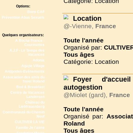
Catégorie: Location
Options:
Bons CAF
Location
Prévention Abus Sexuels
@-Vienne,
France
Quelques organisateurs:
Toute l'année
A Rocha France -
Courmettes
Organisé par:
CULTIVER
A.J.F - Le Temps des
Tous
âges
Vacances
Adonia
Catégorie: Location
Agape Village
Antipodes-Evénements
Association des amis du
Foyer d'accue
foyer Roland
autogestion
Bed & Breakfast
Centre de Vacances
@Miolet (gard),
France
Landersen
Château du
Liebfrauenberg
Toute l'année
Communauté du Chemin
Organisé par:
Associa
Neuf
CULTIVER LA VIE
Roland
Famille Je t'aime
Tous
âges