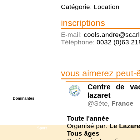
Centre de camps
Catégorie: Location
Formation
Hôtel
inscriptions
Location
Mission
Musée
E-mail:
cools.andre@scarle
Randonnée
Téléphone:
0032 (0)63 21
Rencontres
Retraite spirituelle
Séjour linguistique
Séjour solo
Séminaires
vous aimerez peut-êt
Voyage
Week-end
Centre de va
lazaret
Dominantes:
@Sète,
France
Arts
Foi/Spiritualité
Nature
Toute l'année
Scoutisme
Organisé par:
Le Lazare
Sport
Tous
âges