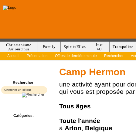
Christianisme
Just
Family
SpirituElles
Trampoline
Aujourd'hui
4U
Accueil
Présentation
Offres de dernière minute
Rechercher
Ac
Camp Hermon
Rechercher:
une activité ayant pour d
qui vous est proposée pa
Tous
âges
Catégories:
Toute l'année
Bed & Breakfast
à
Arlon
,
Belgique
Camp/Colonie
Camping