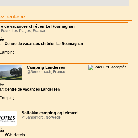
z peut-être...
re de vacances chrétien Le Roumagnan
-Fours-Les-Plages,
France
née
ar:
Centre de vacances chrétien Le Roumagnan
 Camping
Camping Landersen
@Sondernach,
France
née
ar:
Centre de Vacances Landersen
 Camping
Sollokka camping og leirsted
@Sandefjord,
Norvège
née
ar:
VCH Hôtels