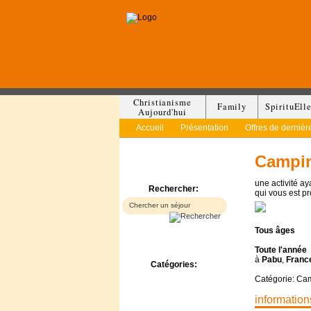
Christianisme
Family
SpirituEll
Aujourd'hui
Accueil
Présentation
Offres de dernièr
Campin
une activité a
Rechercher:
qui vous est p
Tous
âges
Toute l'année
à
Pabu
,
Franc
Catégories:
Bed & Breakfast
Catégorie: Ca
Camp/Colonie
information
Camping