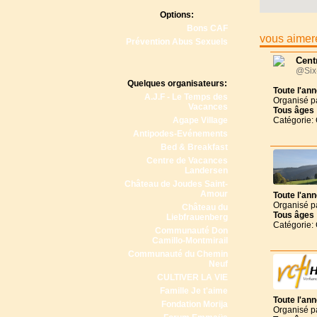
Options:
Bons CAF
vous aimere
Prévention Abus Sexuels
Cent
@Six
Quelques organisateurs:
Toute l'an
A.J.F - Le Temps des
Organisé p
Vacances
Tous
âges
Agape Village
Catégorie:
Antipodes-Evénements
Bed & Breakfast
Centre de Vacances
Landersen
Château de Joudes Saint-
Amour
Toute l'an
Organisé p
Château du
Tous
âges
Liebfrauenberg
Catégorie:
Communauté Don
Camillo-Montmirail
Communauté du Chemin
Neuf
CULTIVER LA VIE
Famille Je t'aime
Toute l'an
Fondation Morija
Organisé p