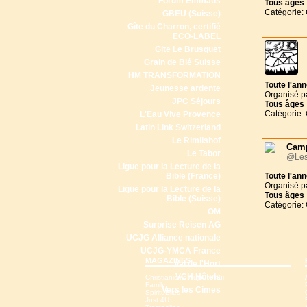
Forum Emmaüs
Tous
âges
Catégorie:
GBEU (Suisse)
Gîte du Charron, certifié
ECO-LABEL
Gite Le Brusquet
Grain de Blé Suisse
HM TRANSFORMATION
Toute l'an
Jeunesse ardente
Organisé p
JPC Séjours
Tous
âges
Catégorie:
L'Eau Vive Provence
Latin Link Switzerland
Le Rimlishof
Camp
Le Tabor
@Les
Ligue pour la Lecture de la
Bible (France)
Toute l'an
Organisé p
Ligue pour la Lecture de la
Tous
âges
Bible (Suisse)
Catégorie:
OM
Surprise Reisen AG
UCJG Alliance nationale
UCJG-YMCA France
MAGAZINES
Val de l'Hort
VCH Hôtels
Christianisme Aujourd'hui
Family
Vers les Cimes
SpirituElles
Just 4U