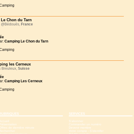
 Camping
Le Chon du Tarn
@Bédouès,
France
née
ar:
Camping Le Chon du Tarn
 Camping
ing les Cerneux
 Breuleux,
Suisse
née
ar:
Camping Les Cerneux
 Camping
RUBRIQUES
SERVICES
Accueil
S'abonner
Présentation
Commander un numéro
Offres de dernière minute
Devenir membre
Rechercher
Votre compte - S'identifer