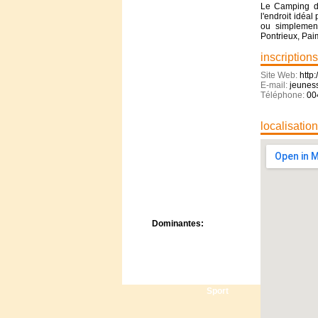
Centre de camps
Le Camping de 
l'endroit idéa
Formation
ou simplement
Hôtel
Pontrieux, Pai
Location
inscriptions
Mission
Musée
Site Web:
http
E-mail:
jeunes
Randonnée
Téléphone:
00
Rencontres
Retraite spirituelle
localisatio
Séjour linguistique
Séjour solo
Séminaires
Voyage
Week-end
Dominantes:
Arts
Foi/Spiritualité
Nature
Scoutisme
Sport