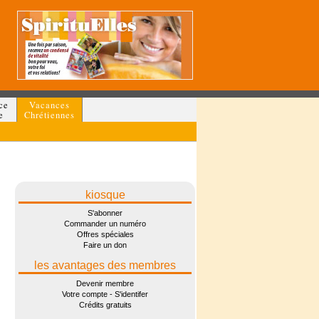
ce
Vacances
e
Chrétiennes
kiosque
S'abonner
Commander un numéro
Offres spéciales
Faire un don
les avantages des membres
Devenir membre
Votre compte - S'identifer
Crédits gratuits