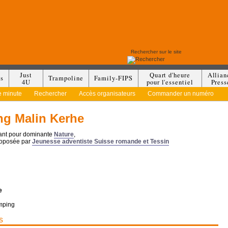
Just
Quart d'heure
Allian
es
Trampoline
Family-FIPS
4U
pour l'essentiel
Press
e minute
Rechercher
Accès organisateurs
Commander un numéro
g Malin Kerhe
yant pour dominante
Nature
,
roposée par
Jeunesse adventiste Suisse romande et Tessin
e
mping
s