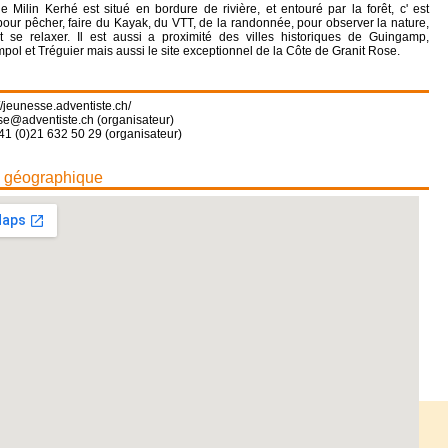
Milin Kerhé est situé en bordure de rivière, et entouré par la forêt, c' est
l pour pêcher, faire du Kayak, du VTT, de la randonnée, pour observer la nature,
 se relaxer. Il est aussi a proximité des villes historiques de Guingamp,
mpol et Tréguier mais aussi le site exceptionnel de la Côte de Granit Rose.
://jeunesse.adventiste.ch/
se@adventiste.ch (organisateur)
41 (0)21 632 50 29 (organisateur)
n géographique