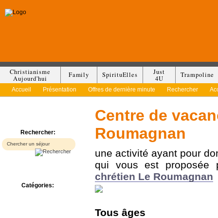
Christianisme
Just
Family
SpirituElles
Trampoline
Aujourd'hui
4U
Accueil
Présentation
Offres de dernière minute
Rechercher
Ac
Centre de vacan
Roumagnan
Rechercher:
une activité ayant pour d
qui vous est proposée
chrétien Le Roumagnan
Catégories:
Bed & Breakfast
Camp/Colonie
Tous
âges
Camping