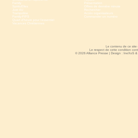
Family
Présentation
SpirituElles
Offres de dernière minute
Just 4U
Rechercher
Trampoline
Accès organisateurs
Family-FIPS
Commander un numéro
Quart d'heure pour l'essentiel
Vacances Chrétiennes
Le contenu de ce site
Le respect de cette condition cont
© 2026 Alliance Presse | Design :
IneXoS