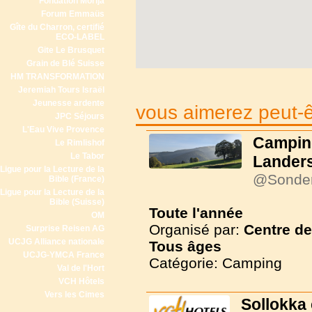
Fondation Morija
Forum Emmaüs
Gîte du Charron, certifié
ECO-LABEL
Gite Le Brusquet
Grain de Blé Suisse
HM TRANSFORMATION
Jeremiah Tours Israël
Jeunesse ardente
vous aimerez peut-êt
JPC Séjours
L'Eau Vive Provence
Campin
Le Rimlishof
Le Tabor
Lander
Ligue pour la Lecture de la
@Sonde
Bible (France)
Ligue pour la Lecture de la
Bible (Suisse)
Toute l'année
OM
Organisé par:
Centre d
Surprise Reisen AG
UCJG Alliance nationale
Tous
âges
UCJG-YMCA France
Catégorie: Camping
Val de l'Hort
VCH Hôtels
Vers les Cimes
Sollokka