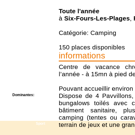
Centre de camps
Formation
Toute l'année
Hôtel
à
Six-Fours-Les-Plages
,
Location
Mission
Musée
Catégorie: Camping
Randonnée
Rencontres
150 places disponibles
Retraite spirituelle
informations
Séjour linguistique
Séjour solo
Centre de vacance chré
Séminaires
Voyage
l’année - à 15mn à pied de
Week-end
Pouvant accueillir enviro
Dispose de 4 Pavvillons,
Dominantes:
Arts
bungalows toilés avec 
Foi/Spiritualité
bâtiment sanitaire, pl
Nature
camping (tentes ou car
Scoutisme
terrain de jeux et une gran
Sport