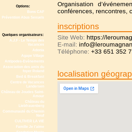
Organisation d’événemen
Options:
conférences, rencontres, 
Bons CAF
Prévention Abus Sexuels
inscriptions
Quelques organisateurs:
Site Web:
https://leroumag
A.J.F - Le Temps des
E-mail:
info@leroumagnan.
Vacances
Adonia
Téléphone:
+33 651 352 7
Agape Village
Antipodes-Evénements
Association des amis du
foyer Roland
localisation géogra
Bed & Breakfast
Centre de Vacances
Landersen
Château de Joudes Saint-
Amour
Château du
Liebfrauenberg
Communauté du Chemin
Neuf
CULTIVER LA VIE
Famille Je t'aime