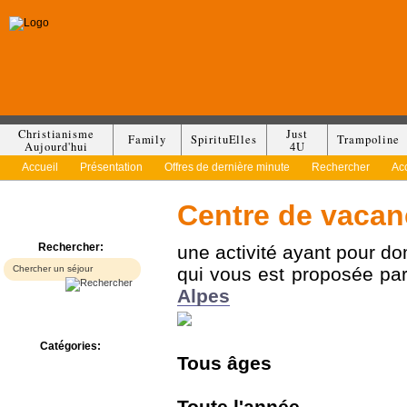
Christianisme
Just
Family
SpirituElles
Trampoline
Aujourd'hui
4U
Accueil
Présentation
Offres de dernière minute
Rechercher
Ac
Centre de vacan
Rechercher:
une activité ayant pour d
qui vous est proposée pa
Alpes
Catégories:
Tous
âges
Bed & Breakfast
Camp/Colonie
Camping
Toute l'année