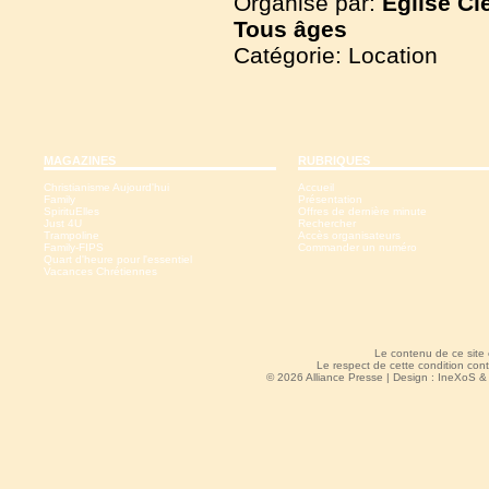
Organisé par:
Église Cl
Tous
âges
Catégorie: Location
MAGAZINES
RUBRIQUES
Christianisme Aujourd'hui
Accueil
Family
Présentation
SpirituElles
Offres de dernière minute
Just 4U
Rechercher
Trampoline
Accès organisateurs
Family-FIPS
Commander un numéro
Quart d'heure pour l'essentiel
Vacances Chrétiennes
Le contenu de ce site
Le respect de cette condition cont
© 2026 Alliance Presse | Design :
IneXoS