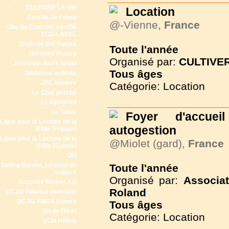
CULTIVER LA VIE
Location
Famille Je t'aime
@-Vienne,
France
Gîte du Charron, certifié
ECO-LABEL
Grain de Blé Suisse
Toute l'année
Horizons France
Organisé par:
CULTIVER
Jeremiah Tours Israël
Tous
âges
Jeunesse ardente
JPC Séjours
Catégorie: Location
Le Chat perché
Le Rimlishof
Le Tabor
Foyer d'accue
Ligue pour la Lecture de la
autogestion
Bible (France)
Ligue pour la Lecture de la
@Miolet (gard),
France
Bible (Suisse)
OM
Sailing Bandol, location de
Toute l'année
voiliers
Organisé par:
Associa
Surprise Reisen AG
Roland
UCJG Alliance nationale
UCJG-YMCA France
Tous
âges
Val de l'Hort
Catégorie: Location
VCH Hôtels