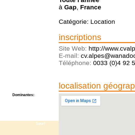
Centre de camps
à
Gap
,
France
Formation
Hôtel
Location
Catégorie: Location
Mission
Musée
inscriptions
Randonnée
Rencontres
Site Web:
http://www.cvalp
Retraite spirituelle
Séjour linguistique
E-mail:
cv.alpes@wanadoo.
Séjour solo
Téléphone:
0033 (0)4 92 5
Séminaires
Voyage
Week-end
localisation géogra
Dominantes:
Arts
Foi/Spiritualité
Nature
Scoutisme
Sport