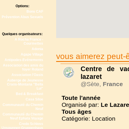
Options:
Bons CAF
Prévention Abus Sexuels
Quelques organisateurs:
A Rocha France -
Courmettes
Adonia
vous aimerez peut-êt
Agape Village
Antipodes-Evénements
Association des amis du
Centre de va
foyer Roland
Association l'Oasis
lazaret
Auberge de Jeunesse
@Sète,
France
Crans-Montana "Bella
Lui"
Bed & Breakfast
Toute l'année
Casa Siloe
Organisé par:
Le Lazare
Communauté du Chemin
Neuf
Tous
âges
Communauté du Chemin
Catégorie: Location
Neuf Ephata Voyage
Credo Schloss
Unspunnen Gruppenhaus